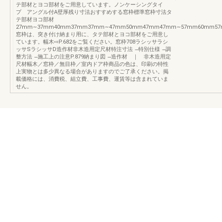
テ部材とヨコ部材をご用意しています。ノンケーシングタイ
プ アングル付A壁厚残り寸法おすすめする窓枠標準窓枠寸法タ
テ部材ヨコ部材
27mm∼37mm40mm37mm37mm∼47mm50mm47mm47mm∼57mm60mm57m
窓枠は、突き付け納まり用に、タテ部材とヨコ部材をご用意し
ています。幅木⇨P.682をご覧ください。窓枠708ラシッサラシ
ッサSラシッサD造作材非木造用定尺材特注寸法 ̶特別仕様 ̶調
整方法 ̶施工上の注意P.879納まり図 ̶造作材 ｜ 非木造用定
尺材幅木／窓枠／無目枠／室内ドア枠商品の色は、印刷の特性
上実物とは多少異なる場合がありますのでご了承ください。掲
載価格には、消費税、組立費、工事費、運賃等は含まれていま
せん。