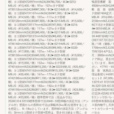
梱）ヨコ部材472997mmNZA□847¥6,700／本2■-0212-
鴨居型番断 面 
MBJG（¥13,400／梱）97㎜∼107㎜タテ部材
4000mmNZH□0
4730110mmNZA□848¥7,300／本2■-0213-MBJG（¥14,600／
断 面 形 状商
梱）ヨコ部材4731107mmNZA□849¥7,300／本2■-0214-
テ部材7404定尺：21
MBJG（¥14,600／梱）107㎜∼117㎜タテ部材
MBJK（¥14,0
4732120mmNZA□850¥7,800／本2■-0215-MBJG（¥15,600／
2100mmNZJ□00
梱）ヨコ部材4733117mmNZA□851¥7,800／本2■-0216-
NC115タテ部材22
MBJG（¥15,600／梱）117㎜∼127㎜タテ部材
4■-0010-MBJ
4734130mmNZA□852¥8,400／本2■-0217-MBJG（¥16,800／
2100mmNZJ□72
梱）ヨコ部材4735127mmNZA□853¥8,400／本2■-0218-
24.44819(48)1152
MBJG（¥16,800／梱）127㎜∼137㎜タテ部材
(34)1107.7
4736140mmNZA□854¥8,900／本2■-0219-MBJG（¥17,800／
格／1本（価格／
梱）ヨコ部材4737137mmNZA□855¥8,900／本2■-0220-
1700mmNZJ□00
MBJG（¥17,800／梱）137㎜∼147㎜タテ部材
759(10)9.
4738150mmNZA□856¥9,500／本2■-0221-MBJG（¥19,000／
尺：3800mmNZA□
梱）ヨコ部材4739147mmNZA□857¥9,500／本2■-0222-
ドア枠は、突き付
MBJG（¥19,000／梱）152㎜∼162㎜タテ部材
しています。留め
4740165mmNZA□858¥10,200／本2■-0223-MBJG（¥20,400／
さい。※7741
梱）ヨコ部材4741162mmNZA□859¥10,200／本2■-0224-
面 形 状商品コ
MBJG（¥20,400／梱）167㎜∼177㎜タテ部材
埋込沓摺り※6581溝
4742180mmNZA□860¥11,100／本2■-0225-MBJG（¥22,200／
セット2（¥7,0
梱）ヨコ部材4743177mmNZA□861¥11,100／本2■-0226-
13219.41.91313
MBJG（¥22,200／梱）182㎜∼192㎜タテ部材
46.5251224.4(C2
4744195mmNZA□862¥11,900／本2■-0227-MBJG（¥23,800／
(C2)48.4902418(C
梱）ヨコ部材4745192mmNZA□863¥11,900／本2■-0228-
(C2)24.42545.5
MBJG（¥23,800／梱）標準窓枠寸法（見込み寸法）
SラシッサDパレ
2524C214.53155標準窓枠寸法20A8∼18窓枠幅の決定方法（アン
DS窓枠有償部品
グル付）壁面からの窓枠出寸法は薄幅木(6㎜厚)を使用すること
ス室内物干し天井
を想定し、8∼18㎜としています。窓枠材の決定方法（アングル
ートカウンターモ
付）3mmヨコ部材タテ部材※窓枠は、突き付け納まり用に、タ
パネル