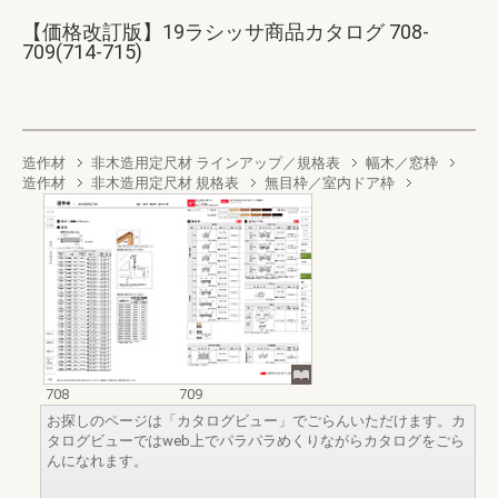
【価格改訂版】19ラシッサ商品カタログ 708-
709(714-715)
造作材
非木造用定尺材 ラインアップ／規格表
幅木／窓枠
造作材
非木造用定尺材 規格表
無目枠／室内ドア枠
708
709
お探しのページは「カタログビュー」でごらんいただけます。カ
タログビューではweb上でパラパラめくりながらカタログをごら
んになれます。