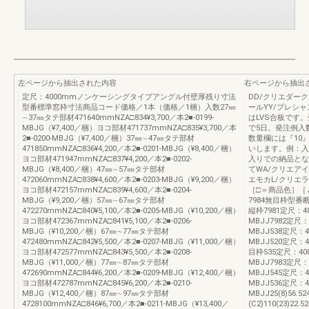
左ページから抽出された内容
右ページから抽出
定尺：4000mmノンケーシングタイプアングル付壁厚残り寸法
DD/クリエダーク
型番標準窓枠寸法商品コード価格／1本（価格／1梱）入数27㎜
ールYY/プレシャ
∼37㎜タテ部材471640mmNZA□834¥3,700／本2■-0199-
はLVS合板です
MBJG（¥7,400／梱）ヨコ部材471737mmNZA□835¥3,700／本
で5日。発注例入
2■-0200-MBJG（¥7,400／梱）37㎜∼47㎜タテ部材
数量欄には『10
471850mmNZA□836¥4,200／本2■-0201-MBJG（¥8,400／梱）
いします。例：入
ヨコ部材471947mmNZA□837¥4,200／本2■-0202-
入りでの納品とな
MBJG（¥8,400／梱）47㎜∼57㎜タテ部材
てWA/クリエア
472060mmNZA□838¥4,600／本2■-0203-MBJG（¥9,200／梱）
エモカL/クリエ
ヨコ部材472157mmNZA□839¥4,600／本2■-0204-
［□＝商品色］［
MBJG（¥9,200／梱）57㎜∼67㎜タテ部材
7984無目枠型
472270mmNZA□840¥5,100／本2■-0205-MBJG（¥10,200／梱）
縦枠7981定尺：400
ヨコ部材472367mmNZA□841¥5,100／本2■-0206-
MBJJ7982定尺：4
MBJG（¥10,200／梱）67㎜∼77㎜タテ部材
MBJJ538定尺：40
472480mmNZA□842¥5,500／本2■-0207-MBJG（¥11,000／梱）
MBJJ520定尺：40
ヨコ部材472577mmNZA□843¥5,500／本2■-0208-
目枠535定尺：4000
MBJG（¥11,000／梱）77㎜∼87㎜タテ部材
MBJJ7983定尺：4
472690mmNZA□844¥6,200／本2■-0209-MBJG（¥12,400／梱）
MBJJ545定尺：40
ヨコ部材472787mmNZA□845¥6,200／本2■-0210-
MBJJ536定尺：40
MBJG（¥12,400／梱）87㎜∼97㎜タテ部材
MBJJ25(8)56.524
4728100mmNZA□846¥6,700／本2■-0211-MBJG（¥13,400／
(C2)110(23)22.