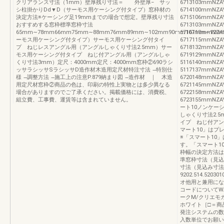
クリアランス寸法（1mm）壁厚残り寸法＝ 外壁厚− サッ
6713103mmNZ
シ柱掛かりDd▼D（サーモス用ケーシング付タイプ）窓枠材の
6714100mmNZ
決定方法※ケーシング足19mmまでの場合で想定。壁厚残り寸法
6715106mmNZ
おすすめする窓枠標準窓枠寸法
6713103mmNZ
65mm∼78mm66mm75mm∼88mm76mm89mm∼102mm90mm107mm∼120m
6716118mmNZ
ーモス用ケーシング付タイプ）サーモス用ケーシング付タイ
6717115mmNZ
プ ねじレスアングル用（アングルしゃくり寸法2.5mm）サー
6718132mmNZ
モス用ケーシング付タイプ ねじ付アングル用（アングルしゃ
6719129mmNZ
くり寸法3mm）定尺：4000mm定尺：4000mm窓枠②690ラシ
5116140mmNZ
ッサラシッサSラシッサD造作材木造用定尺材特注寸法 ̶特別仕
5117137mmNZ
様 ̶調整方法 ̶施工上の注意P.879納まり図 ̶造作材 ｜ 木造
6720148mmNZA
用定尺材窓枠②商品の色は、印刷の特性上実物とは多少異なる
6721145mmNZA
場合がありますのでご了承ください。掲載価格には、消費税、
6722158mmNZA
組立費、工事費、運賃等は含まれていません。
6723155mmNZA
ート10ノンケー
しゃくり寸法2.
イプ ねじ付アン
マート10」はプ
※「スマート10
す。「スマート1
枠幅の決定方法は
準窓枠寸法（見込み寸法
寸法（見込み寸法
9202.514.52
オ他用と兼用になり
コードについてW
ークM/クリエモ
ホワイト［□＝商
発注システムの数
入数単位でお願い