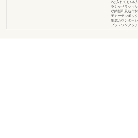
2と入れても4本
ラシッサラシッサ
収納新和風造作材
子カーテンボック
集成カウンターシ
プラスワンタッチ