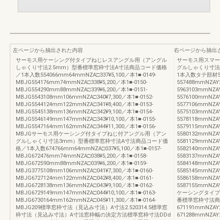
左ページから抽出された内容
右ページから抽出
サーモス用ケーシング付タイプねじレスアングル用（アングル
サーモス用スマー
しゃくり寸法2.5mm）型番標準窓枠寸法A寸法商品コード価格
グルしゃくり寸法
／1本入数554066mm64mmNZA□337¥5,100／本1■-0149-
1本入数タテ部材55
MBJG554176mm74mmNZA□338¥5,200／本1■-0150-
557488mmNZA
MBJG554290mm88mmNZA□339¥6,200／本1■-0151-
5963103mmNZ
MBJG5543108mm106mmNZA□340¥7,300／本1■-0152-
5576100mmNZ
MBJG5544124mm122mmNZA□341¥8,400／本1■-0153-
5577106mmNZ
MBJG5545138mm136mmNZA□342¥9,100／本1■-0154-
5575103mmNZ
MBJG5546149mm147mmNZA□343¥10,100／本1■-0155-
5578118mmNZ
MBJG5547164mm162mmNZA□344¥11,300／本1■-0156-
5579115mmNZ
MBJGサーモス用ケーシング付タイプねじ付アングル用（アン
5580132mmNZ
グルしゃくり寸法3mm）型番標準窓枠寸法A寸法商品コード価
5581129mmNZ
格／1本入数674766mm64mmNZA□037¥5,100／本1■-0157-
5582140mmNZA
MBJG672476mm74mmNZA□038¥5,200／本1■-0158-
5583137mmNZA
MBJG672590mm88mmNZA□039¥6,200／本1■-0159-
5584148mmNZA
MBJG3775108mm106mmNZA□041¥7,300／本1■-0160-
5585145mmNZA
MBJG6727124mm122mmNZA□042¥8,400／本1■-0161-
5586158mmNZA
MBJG6728138mm136mmNZA□043¥9,100／本1■-0162-
5587155mmNZ
MBJG6729149mm147mmNZA□044¥10,100／本1■-0163-
ケーシングタイプ
MBJG6730164mm162mmNZA□045¥11,300／本1■-0164-
番標準窓枠寸法商
MBJG209標準窓枠寸法（見込み寸法）A寸法2.520314.5標準窓
671191mmNZA
枠寸法（見込み寸法）A寸法窓枠幅の決定方法標準窓枠寸法DDd
671288mmNZA