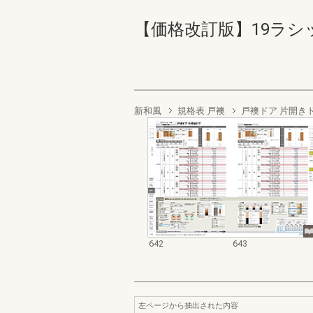
【価格改訂版】19ラシッサ商
新和風
規格表 戸襖
戸襖ドア 片開き
642
643
左ページから抽出された内容