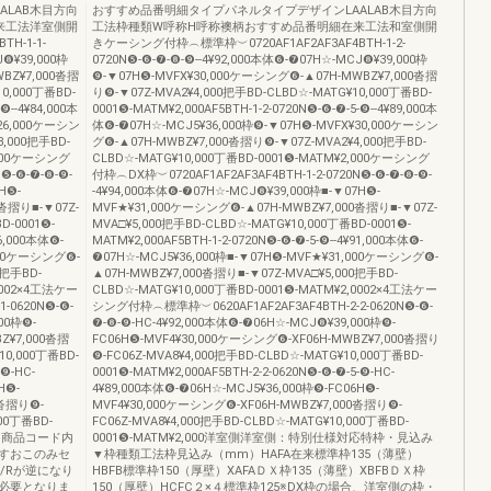
LAB木目方向
おすすめ品番明細タイプパネルタイプデザインLAALAB木目方向
来工法洋室側開
工法枠種類W呼称H呼称襖柄おすすめ品番明細在来工法和室側開
H-1-1-
きケーシング付枠︵標準枠︶0720AF1AF2AF3AF4BTH-1-2-
J❽¥39,000枠
0720N❺-❻-❼-❽-❾--4¥92,000本体❻-❼07H☆-MCJ❽¥39,000枠
BZ¥7,000沓摺
❾-▼07H❺-MVFX¥30,000ケーシング❻-▲07H-MWBZ¥7,000沓摺
0,000丁番BD-
り❾-▼07Z-MVA2¥4,000把手BD-CLBD☆-MATG¥10,000丁番BD-
❾--4¥84,000本
0001❺-MATM¥2,000AF5BTH-1-2-0720N❺-❻-❼-5-❾--4¥89,000本
¥26,000ケーシン
体❻-❼07H☆-MCJ5¥36,000枠❾-▼07H❺-MVFX¥30,000ケーシン
,000把手BD-
グ❻-▲07H-MWBZ¥7,000沓摺り❾-▼07Z-MVA2¥4,000把手BD-
,000ケーシング
CLBD☆-MATG¥10,000丁番BD-0001❺-MATM¥2,000ケーシング
❺-❻-❼-❽-❾-
付枠︵DX枠︶0720AF1AF2AF3AF4BTH-1-2-0720N❺-❻-❼-❽-❾-
H❺-
-4¥94,000本体❻-❼07H☆-MCJ❽¥39,000枠■-▼07H❺-
沓摺り■-▼07Z-
MVF★¥31,000ケーシング❻-▲07H-MWBZ¥7,000沓摺り■-▼07Z-
D-0001❺-
MVA□¥5,000把手BD-CLBD☆-MATG¥10,000丁番BD-0001❺-
86,000本体❻-
MATM¥2,000AF5BTH-1-2-0720N❺-❻-❼-5-❾--4¥91,000本体❻-
,000ケーシング❻-
❼07H☆-MCJ5¥36,000枠■-▼07H❺-MVF★¥31,000ケーシング❻-
0把手BD-
▲07H-MWBZ¥7,000沓摺り■-▼07Z-MVA□¥5,000把手BD-
,0002×4工法ケー
CLBD☆-MATG¥10,000丁番BD-0001❺-MATM¥2,0002×4工法ケー
-0620N❺-❻-
シング付枠︵標準枠︶0620AF1AF2AF3AF4BTH-2-2-0620N❺-❻-
00枠❾-
❼-❽-❾-HC-4¥92,000本体❻-❼06H☆-MCJ❽¥39,000枠❾-
Z¥7,000沓摺
FC06H❺-MVF4¥30,000ケーシング❻-XF06H-MWBZ¥7,000沓摺り
10,000丁番BD-
❾-FC06Z-MVA8¥4,000把手BD-CLBD☆-MATG¥10,000丁番BD-
-❾-HC-
0001❺-MATM¥2,000AF5BTH-2-2-0620N❺-❻-❼-5-❾-HC-
H❺-
4¥89,000本体❻-❼06H☆-MCJ5¥36,000枠❾-FC06H❺-
0沓摺り❾-
MVF4¥30,000ケーシング❻-XF06H-MWBZ¥7,000沓摺り❾-
000丁番BD-
FC06Z-MVA8¥4,000把手BD-CLBD☆-MATG¥10,000丁番BD-
番・商品コード内
0001❺-MATM¥2,000洋室側洋室側：特別仕様対応特枠・見込み
すおこのみセ
▼枠種類工法枠見込み（mm）HAFA在来標準枠135（薄壁）
/Rが逆になり
HBFB標準枠150（厚壁）XAFAＤＸ枠135（薄壁）XBFBＤＸ枠
必要となりま
150（厚壁）HCFC２×４標準枠125※DX枠の場合、洋室側の枠・