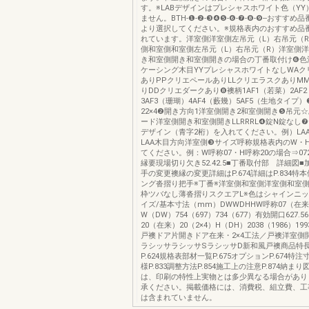
す。※LABデザインはプレシャスホワイト色（Y
ません。BTH-❶-❷-❸❹❺-❻-❼-❽-❾--おすす
より選択してください。※規格表内のおすすめ品
れています。洋室側洋室側左吊元（L）右吊元（
側和室側和室側左吊元（L）右吊元（R）洋室側
き和室側開き和室側開きの場合の丁番取付け❻色
ケーシング木目YYプレシャスホワイトなしWAク
ありPPクリエペールありLLクリエラスクありM
りDDクリエダークあり❽襖柄1AF1（若菜）2AF
3AF3（珊瑚）4AF4（藪幾）5AF5（生地タイプ
22×4❷開き方向1洋室側開き2和室側開き❺吊元
ード洋室側開き和室側開きLLRRRL❹錠N錠なし
デザイン（青字2桁）を入れてください。例）LAA
LAA木目方向洋室側❸サイズ呼称規格表内のW・
てください。例：W呼称07・H呼称20の場合⇒07
縁要現場切り欠き52.42.5■丁番取付部 詳細図
手の変更襖縁の変更詳細はP.674詳細はP.834特
ング沓摺り把手※丁番※洋室側和室側洋室側和室
枠ツバなし薄沓摺りスクエアL※色はシャインニ
イズ/基本寸法（mm）DWWDHHW呼称07（在来）
W（DW）754（697）734（677）有効開口627.56
20（在来）20（2×4）H（DH）2038（1986）1993
戸襖ドア片開きドア在来・2×4工法／戸襖洋室側
ラシッサラシッサSラシッサD新和風戸襖商品特長P
P.624規格表部材一覧P.675オプションP.674特注寸
様P.833調整方法P.854施工上の注意P.874納まり図
は、印刷の特性上実物とは多少異なる場合があり
承ください。掲載価格には、消費税、組立費、工
は含まれていません。