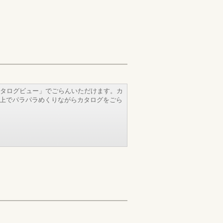
タログビュー」でごらんいただけます。カ
b上でパラパラめくりながらカタログをごら