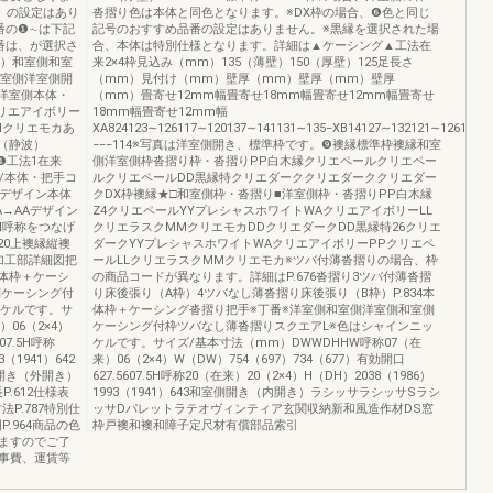
Y）の設定はあり
沓摺り色は本体と同色となります。※DX枠の場合、❻色と同じ
め品番の❶∼は下記
記号のおすすめ品番の設定はありません。※黒縁を選択された場
番は、が選択さ
合、本体は特別仕様となります。詳細は▲ケーシング▲工法在
R）和室側和室
来2×4枠見込み（mm）135（薄壁）150（厚壁）125足長さ
洋室側洋室側開
（mm）見付け（mm）壁厚（mm）壁厚（mm）壁厚
洋室側本体・
（mm）畳寄せ12mm幅畳寄せ18mm幅畳寄せ12mm幅畳寄せ
リエアイボリー
18mm幅畳寄せ12mm幅
Mクリエモカあ
XA824123∼126117∼120137∼141131∼135−XB14127∼132121∼126142∼
2（静波）
−−−114※写真は洋室側開き、標準枠です。❾襖縁標準枠襖縁和室
）❶工法1在来
側洋室側枠沓摺り枠・沓摺りPP白木縁クリエペールクリエペー
☆/本体・把手コ
ルクリエペールDD黒縁特クリエダーククリエダーククリエダー
❼デザイン本体
クDX枠襖縁★□和室側枠・沓摺り■洋室側枠・沓摺りPP白木縁
→AAデザイン
Z4クリエペールYYプレシャスホワイトWAクリエアイボリーLL
H呼称をつなげ
クリエラスクMMクリエモカDDクリエダークDD黒縁特26クリエ
20上襖縁縦襖
ダークYYプレシャスホワイトWAクリエアイボリーPPクリエペ
■加工部詳細図把
ールLLクリエラスクMMクリエモカ※ツバ付薄沓摺りの場合、枠
本体枠＋ケーシ
の商品コードが異なります。詳細はP.676沓摺り3ツバ付薄沓摺
側ケーシング付
り床後張り（A枠）4ツバなし薄沓摺り床後張り（B枠）P.834本
ッケルです。サ
体枠＋ケーシング沓摺り把手※丁番※洋室側和室側洋室側和室側
06（2×4）
ケーシング付枠ツバなし薄沓摺りスクエアL※色はシャインニッ
07.5H呼称
ケルです。サイズ/基本寸法（mm）DWWDHHW呼称07（在
（1941）642
来）06（2×4）W（DW）754（697）734（677）有効開口
開き（外開き）
627.5607.5H呼称20（在来）20（2×4）H（DH）2038（1986）
.612仕様表
1993（1941）643和室側開き（内開き）ラシッサラシッサSラシ
法P.787特別仕
ッサDパレットラテオヴィンティア玄関収納新和風造作材DS窓
P.964商品の色
枠戸襖和襖和障子定尺材有償部品索引
ますのでご了
事費、運賃等