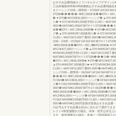
おすすめ品番明細タイプパネルタイプデザインLAA
工法枠種類W呼称H呼称襖柄おすすめ品番明細在
きケーシング付枠︵標準枠︶0720AF1AF2AF3AF4BT
0720N❺-❻-❼-❽-❾--4¥87,000本体❻-❼07H☆-MC
❾-▼07H❺-MVZX¥26,000ケーシング❻-▲07H-MW
り❾-▼07Z-MVM2¥3,000把手BD-CLBD☆-MATG¥1
0001❺-MATM¥2,000AF5BTH-1-1-0720N❺-❻-❼-5-
体❻-❼07H☆-MCJ5¥36,000枠❾-▼07H❺-MVZX
グ❻-▲07H-MWBZ¥7,000沓摺り❾-▼07Z-MVM2¥3
CLBD☆-MATG¥10,000丁番BD-0001❺-MATM¥2
付枠︵DX枠︶0720AF1AF2AF3AF4BTH-1-1-0720N
-4¥89,000本体❻-❼07H☆-MCJ❽¥39,000枠■-▼07
MVZ★¥27,000ケーシング❻-▲07H-MWBZ¥7,000
MVM□¥4,000把手BD-CLBD☆-MATG¥10,000丁番B
MATM¥2,000AF5BTH-1-1-0720N❺-❻-❼-5-❾--4¥
❼07H☆-MCJ5¥36,000枠■-▼07H❺-MVZ★¥27
▲07H-MWBZ¥7,000沓摺り■-▼07Z-MVM□¥4,00
CLBD☆-MATG¥10,000丁番BD-0001❺-MATM¥2
シング付枠︵標準枠︶0620AF1AF2AF3AF4BTH-2-1
❼-❽-❾-HC-4¥87,000本体❻-❼06H☆-MCJ❽¥39,0
FC06H❺-MVZ4¥26,000ケーシング❻-XF06H-MWB
り❾-FC06Z-MVM8¥3,000把手BD-CLBD☆-MATG¥
0001❺-MATM¥2,000AF5BTH-2-1-0620N❺-❻-❼-5
4¥84,000本体❻-❼06H☆-MCJ5¥36,000枠❾-FC06
MVZ4¥26,000ケーシング❻-XF06H-MWBZ¥7,00
FC06Z-MVM8¥3,000把手BD-CLBD☆-MATG¥10,
0001❺-MATM¥2,000洋室側洋室側おすすめ品
の記号おすすめ品番お好みに合わせて選択できま
レクト※和室側開きの場合、本体・把手は吊元とL
ます。和室側開きの場合、本体に一部現場加工が