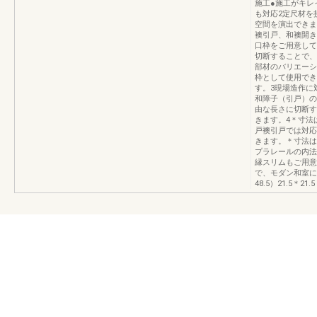
施工●施工がキレ
も対応2定尺材を
空間を演出できま
襖引戸、和襖開き
口枠をご用意して
切断することで、
部材のバリエーシ
枠として使用でき
す。3現場造作に
和障子（引戸）の
由な長さに切断す
きます。4＊寸法
戸襖引戸では対応
きます。＊寸法は
プラレールの内法
縁スリムもご用意
で、モダン和室にも似
48.5）21.5＊21.5