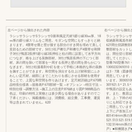
左ページから抽出された内容
右ページから抽出
ラシッサラシッサSラシッサD新和風定尺材1廻り縁30㎜厚、18
ラシッサラシッサ
㎜厚の廻り縁スリムをご用意。モダンな空間にもすっきりと納
収納新和風造作材
まります。4畳寄せ畳と壁が接する部分のすき間を埋めて美しく
621間仕切調整
見切るための部材です。5付け柱戸襖引戸和襖引戸4畳寄せ和障
整部材をカットし
子3付け鴨居2長押1廻り縁2長押柱と柱の間に設置して水平方向
は、間仕切り部材
につなぎ、格を上げる装飾部材。3付け鴨居長押の下につく部
理してください。壁
材。床の間を除いて部屋を一周する長押と壁の間を滑らかにつ
型番765型番761
なぎます。5付け柱接着剤や釘を使って手軽に本格的な和の装飾
130023236931
を施すことができます。和空間を演出する仕上げ材和室にふさ
は3・7溝（図参
わしい定尺材。細部にまでこだわりを感じさせる部材を使用す
用意しています。
ることで、上質な和空間を作りあげます。定尺材詳細はP.670商
います。30305108
品特長仕様表 ̶規格表P.670部材一覧 ̶オプション ̶特注寸法 ̶
301921.5＊
特別仕様 ̶調整方法 ̶施工上の注意P.876納まり図P.988商品の
中鴨居の設定もあ
色は、印刷の特性上実物とは多少異なる場合がありますのでご
す。また、敷居は
了承ください。掲載価格には、消費税、組立費、工事費、運賃
枠、上・下枠の4
等は含まれていません。620
りにも対応できる
ご用意しています
上下に戸首加工が
801414mm厚
521.513.521.51
132.514mm厚の薄
戸）■和襖開き戸