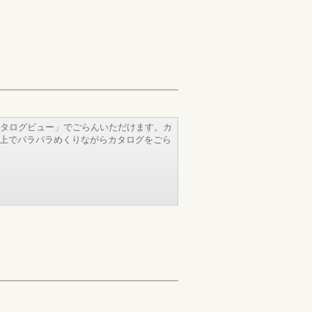
タログビュー」でごらんいただけます。カ
b上でパラパラめくりながらカタログをごら