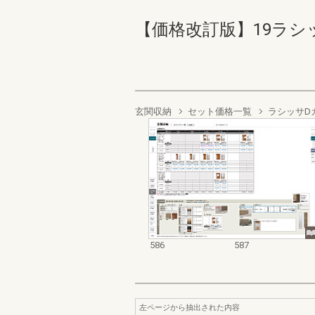
【価格改訂版】19ラシッサ商
玄関収納
セット価格一覧
ラシッサD
586
587
左ページから抽出された内容