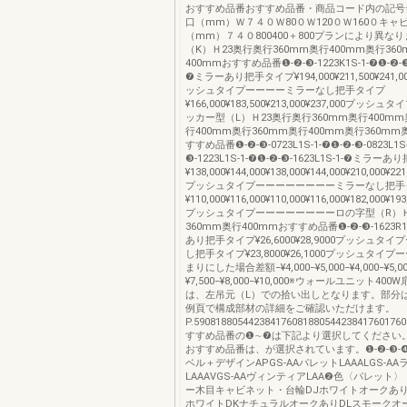
おすすめ品番おすすめ品番・商品コード内の記号
口（mm）Ｗ７４０Ｗ80０Ｗ120０Ｗ160０キャ
（mm）７４０800400＋800プランにより異な
（K）Ｈ23奥行奥行360mm奥行400mm奥行36
400mmおすすめ品番❶-❷-❸-1223K1S-1-❼❶-❷-❸-
❼ミラーあり把手タイプ¥194,000¥211,500¥241,00
ッシュタイプーーーーミラーなし把手タイプ
¥166,000¥183,500¥213,000¥237,000プッ
ッカー型（L）Ｈ23奥行奥行360mm奥行400mm
行400mm奥行360mm奥行400mm奥行360mm
すすめ品番❶-❷-❸-0723L1S-1-❼❶-❷-❸-0823L1S-
❸-1223L1S-1-❼❶-❷-❸-1623L1S-1-❼ミラー
¥138,000¥144,000¥138,000¥144,000¥210,000¥221
プッシュタイプーーーーーーーーミラーなし把手
¥110,000¥116,000¥110,000¥116,000¥182,000¥193
プッシュタイプーーーーーーーーロの字型（R）Ｈ
360mm奥行400mmおすすめ品番❶-❷-❸-1623R1
あり把手タイプ¥26,6000¥28,9000プッシュタ
し把手タイプ¥23,8000¥26,1000プッシュタイ
まりにした場合差額−¥4,000−¥5,000−¥4,000−¥5,000
¥7,500−¥8,000−¥10,000※ウォールユニット4
は、左吊元（L）での拾い出しとなります。部分
例頁で構成部材の詳細をご確認いただけます。
P.59081880544238417608188054423841760176
すすめ品番の❶∼❼は下記より選択してください
おすすめ品番は、が選択されています。❶-❷-❸-❹
ベル＋デザインAPGS-AAパレットLAAALGS-AA
LAAAVGS-AAヴィンティアLAA❷色〈パレット
ー木目キャビネット・台輪DJホワイトオークあり
ホワイトDKナチュラルオークありDLスモークオ