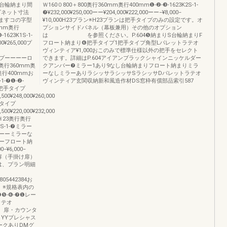
台輪納まり間
Ｗ160０800＋800奥行360mm奥行400mm❶-❷-❸-1623K2S-1-
ビネット寸法
❼¥232,000¥250,000ーー¥204,000¥222,000ーー−¥8,000−
りますコの字型
¥10,000H23プラン※H23プランは把手タイプのみの設定です。オ
0mm奥行
プションサイドパネル（幕板兼用）その他のオプション
1623K1S-1-
は を参照ください。P.604❺納まりS台輪納まりF
0¥265,000プ
フロート納まり❻把手タイプ1把手タイプ角型Lパレットラテオ
ヴィンティア¥1,000おこのみで標準仕様以外の把手をセレクト
シュタイプーーーーロ
できます。詳細はP.604アイアンブラックシャインニッケルダー
奥行360mm奥
クアンバー❼ミラー1あり9なし台輪納まりフロート納まりミラ
奥行400mmお
ーなしミラーありラシッサラシッサSラシッサDパレットラテオ
1-❼❶-❷-
ヴィンティア玄関収納新和風造作材DS窓枠有償部品索引587
あり把手タイプ
,500¥248,000¥260,000
タイプ
,500¥220,000¥232,000
23奥行奥行
S-1-❼ミラー
イプーーミラーな
プーーフロート納
−¥6,000−
00W扉（手掛け扉）
は、プラン明細
0805442384お
。※規格表内の
❺-❻-❼❶レー
ラテオ
〉 扉・カウンタ
YYプレシャス
ークありDMグ