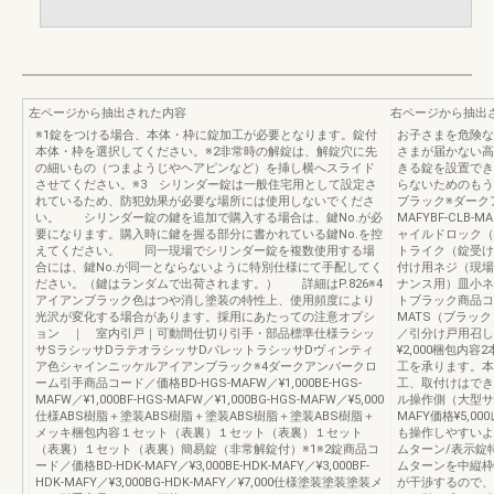
左ページから抽出された内容
右ページから抽出
※1錠をつける場合、本体・枠に錠加工が必要となります。錠付
お子さまを危険な
本体・枠を選択してください。※2非常時の解錠は、解錠穴に先
さまが届かない高
の細いもの（つまようじやヘアピンなど）を挿し横へスライド
きる錠を設置でき
させてください。※3 シリンダー錠は一般住宅用として設定さ
らないためのもう
れているため、防犯効果が必要な場所には使用しないでくださ
ブラック※ダークアン
い。 シリンダー錠の鍵を追加で購入する場合は、鍵No.が必
MAFYBF-CLB-M
要になります。購入時に鍵を握る部分に書かれている鍵No.を控
ャイルドロック（
えてください。 同一現場でシリンダー錠を複数使用する場
トライク（錠受け）商
合には、鍵No.が同一とならないように特別仕様にて手配してく
付け用ネジ（現場
ださい。（鍵はランダムで出荷されます。） 詳細はP.826※4
ナンス用）皿小ネ
アイアンブラック色はつや消し塗装の特性上、使用頻度により
トブラック商品コード
光沢が変化する場合があります。採用にあたっての注意オプシ
MATS（ブラック
ョン ｜ 室内引戸｜可動間仕切り引手・部品標準仕様ラシッ
／引分け戸用召し合
サSラシッサDラテオラシッサDパレットラシッサDヴィンティ
¥2,000梱包内
ア色シャインニッケルアイアンブラック※4ダークアンバークロ
工を承ります。本
ーム引手商品コード／価格BD-HGS-MAFW／¥1,000BE-HGS-
工、取付けはでき
MAFW／¥1,000BF-HGS-MAFW／¥1,000BG-HGS-MAFW／¥5,000
ル操作側（大型サ
仕様ABS樹脂＋塗装ABS樹脂＋塗装ABS樹脂＋塗装ABS樹脂＋
MAFY価格¥5,
メッキ梱包内容１セット（表裏）１セット（表裏）１セット
も操作しやすいよ
（表裏）１セット（表裏）簡易錠（非常解錠付）※1※2錠商品コ
ムターン/表示錠
ード／価格BD-HDK-MAFY／¥3,000BE-HDK-MAFY／¥3,000BF-
ムターンを中縦枠
HDK-MAFY／¥3,000BG-HDK-MAFY／¥7,000仕様塗装塗装塗装メ
が干渉するので、