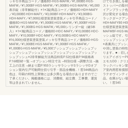
ッキ引手商品コード／価格BD-HGS-MAFW／¥1,000BE-HGS-
けて引き残しを確
MAFW／¥1,000BF-HGS-MAFW／¥1,000BG-HGS-MAFW／¥5,000
ストッパーの取付け
表示錠（非常解錠付）※1※2錠商品コード／価格BD-HDH-MAFY
イアンブラック色
／¥3,000BE-HDH-MAFY／¥3,000BF-HDH-MAFY／¥3,000BG-
沢が変化する場合
HDH-MAFY／¥7,000仕様塗装塗装塗装メッキ引手商品コード／
ラックダークアン
価格BD-HGS-MAFW／¥1,000BE-HGS-MAFW／¥1,000BF-HGS-
HEH-MAFYBE-HE
MAFW／¥1,000BG-HGS-MAFW／¥5,000シリンダー錠（鍵3本
仕様塗装塗装塗装引手
入）※1※3錠商品コード／価格BD-HDC-MAFY／¥10,000BE-HDC-
MAFWBF-HGS-M
MAFY／¥10,000BF-HDC-MAFY／¥10,000BG-HDC-MAFY／
ッシュ錠です。引
¥16,000仕様塗装塗装塗装メッキ引手商品コード／価格BD-HGS-
ッシュプッシュプ
MAFW／¥1,000BE-HGS-MAFW／¥1,000BF-HGS-MAFW／
※表裏共にプッシ
¥1,000BG-HGS-MAFW／¥5,000プッシュプッシュプッシュプッ
や消し塗装の特性
シュプッシュプッシュプッシュプッシュプッシュプッシュプッ
ります。■：召し
シュプッシュ※2非常解錠方法商品特長P.52仕様表P.94規格表
リエアイボリーP
P.168部材一覧 ̶オプション特注寸法 ̶特別仕様 ̶調整方法 ̶施
エモカDD：クリ
工上の注意 ̶納まり図P.955ラシッサラシッサSラシッサDオプ
ラックパッキン室
ション室内引戸可動間仕切り引手・部品全機種…！窓544商品の
ア室内用窓有償部
色は、印刷の特性上実物とは多少異なる場合がありますのでご
ラテオヴィンティ
了承ください。掲載価格には、消費税、組立費、工事費、運賃
品。在庫がない場
等は含まれていません。
い。！窓545