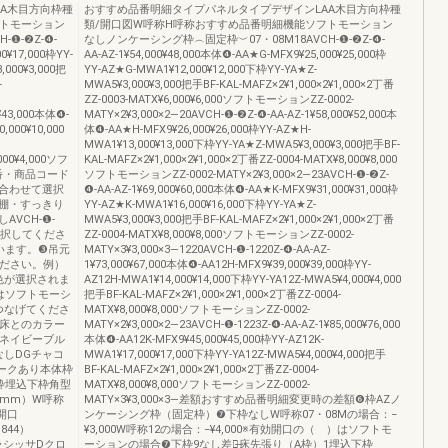
A木目方向枠種
おすすめ品番明細タイプパネルタイプデザインLAA木目方向枠種
フトモーション
類/開口図W呼称H呼称おすすめ品番明細機能ソフトモーション
❶-❷Z-❹-
なしノンケーシング枠︵固定枠︶07・08M18AVCH-❶-❷Z-❹-
0¥17,000枠YY-
AA-AZ-1¥54,000¥48,000本体❹-AA★G-MFX9¥25,000¥25,000枠
,000¥3,000把
YY-AZ★G-MWA1¥12,000¥12,000下枠YY-YA★Z-
-
MWA5¥3,000¥3,000把手BF-KAL-MAFZ×2¥1,000×2¥1,000×2丁番
ZZ-0003-MATX¥6,000¥6,000ソフトモーションZZ-0002-
0¥43,000本体❹-
MATY×2¥3,000×2―20AVCH-❶-❷Z-❹-AA-AZ-1¥58,000¥52,000本
,000¥10,000
体❹-AA★H-MFX9¥26,000¥26,000枠YY-AZ★H-
MWA1¥13,000¥13,000下枠YY-YA★Z-MWA5¥3,000¥3,000把手BF-
000¥4,000ソフ
KAL-MAFZ×2¥1,000×2¥1,000×2丁番ZZ-0004-MATX¥8,000¥8,000
め品番・商品コード
ソフトモーションZZ-0002-MATY×2¥3,000×2―23AVCH-❶-❷Z-
合わせて選択
❹-AA-AZ-1¥69,000¥60,000本体❹-AA★K-MFX9¥31,000¥31,000枠
棚・すっきり
YY-AZ★K-MWA1¥16,000¥16,000下枠YY-YA★Z-
VCH-❶-
MWA5¥3,000¥3,000把手BF-KAL-MAFZ×2¥1,000×2¥1,000×2丁番
選択してくださ
ZZ-0004-MATX¥8,000¥8,000ソフトモーションZZ-0002-
います。❸吊元
MATY×3¥3,000×3―1220AVCH-❶-1220Z-❹-AA-AZ-
ください。例）
1¥73,000¥67,000本体❹-AA12H-MFX9¥39,000¥39,000枠YY-
奨色が選択されま
AZ12H-MWA1¥14,000¥14,000下枠YY-YA12Z-MWA5¥4,000¥4,000
はソフトモーシ
把手BF-KAL-MAFZ×2¥1,000×2¥1,000×2丁番ZZ-0004-
つなげてくださ
MATX¥8,000¥8,000ソフトモーションZZ-0002-
3※床とのカラー
MATY×2¥3,000×2―23AVCH-❶-1223Z-❹-AA-AZ-1¥85,000¥76,000
Eネイビーブル
本体❹-AA12K-MFX9¥45,000¥45,000枠YY-AZ12K-
なしDGチャコ
MWA1¥17,000¥17,000下枠YY-YA12Z-MWA5¥4,000¥4,000把手
ークあり本体枠
BF-KAL-MAFZ×2¥1,000×2¥1,000×2丁番ZZ-0004-
枠埋込下枠角型
MATX¥8,000¥8,000ソフトモーションZZ-0002-
（mm）W呼称
MATY×3¥3,000×3―差額おすすめ品番明細変更時の差額❻枠AZノ
効開口
ンケーシング枠（固定枠）❼下枠なしW呼称07・08Mの場合：−
844）
¥3,000W呼称12の場合：−¥4,000※有効開口の（ ）はソフトモ
SラシッサDクロ
ーションの場合❼下枠9なし差額̶床先張り（A枠）1埋込下枠