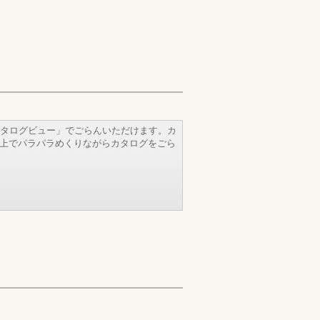
タログビュー」でごらんいただけます。カ
b上でパラパラめくりながらカタログをごら