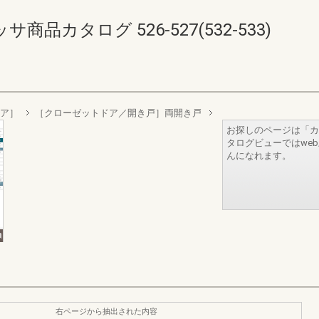
品カタログ 526-527(532-533)
ィア］
［クローゼットドア／開き戸］両開き戸
お探しのページは「カ
タログビューではwe
んになれます。
右ページから抽出された内容