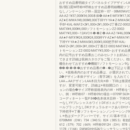
おすすめ品番明細タイプパネルタイプデザインLA
類/開口図W呼称H呼称おすすめ品番明細機能ソ
なしノンケーシング枠︵固定枠︶07・08M09AVCH-
AA-AZ-1¥37,000¥34,000本体❹-AA★E-MFX9¥17,00
AZ★E-MWA1¥8,000¥8,000下枠YY-YA★Z-MWA5¥3
手BF-KAL-MAFZ×2¥1,000×2¥1,000×2丁番ZZ-0002
MATX¥4,000¥4,000ソフトモーションZZ-0002-
MATY¥3,000―12AVCH-❶-❷Z-❹-AA-AZ-1¥46,00
AA★F-MFX9¥24,000¥24,000枠YY-AZ★F-MWA1¥10
下枠YY-YA★Z-MWA5¥3,000¥3,000把手BF-KAL-
MAFZ×2¥1,000×2¥1,000×2丁番ZZ-0002-MATX¥4,
トモーションZZ-0002-MATY¥3,000―おすす
内の記号おすすめ品番おこのみセレクトお好みに
できます詳細は収納カタログをご覧ください。枕
棚合わせておすすめ❶機能1ソフトモーション9なしA
❷❸-❹-❺-❻-❼おすすめ品番の❶∼❼は下記より
い。※規格表内のおすすめ品番は、が選択されて
Z̶❺デザイン本体デザイン（青字2桁）を入れて
LAA→AAデザインLAA木目方向※枠・下枠は推
すが、変更可能です。詳細は※有効開口の（ ）
ョンの場合❷サイズ呼称規格表内のW・H呼称を
い。例：W呼称07・H呼称09の場合⇒0709P.56
コーディネート一覧P.84❹色本体木目枠・下枠D
ーなしYYプレシャスホワイトDFボトルグリーン
ールブラックなしDKナチュラルオークありDHチ
下枠把手※丁番ソフトモーションノンケーシング
Ｌ※色はダークアンバーです。サイズ/基本寸法
0708MW（DW）734（340.5）824（385.5）有
612（579）702（669）H呼称0912H（DH）878（
1178（1144）DWWDHH526ラシッサラシッサ