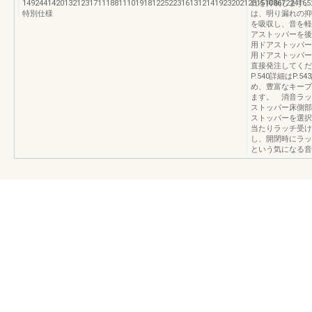
149244142013212317111881110191812252231613121419232021231510867224165
れを抑制します。
特別仕様
は、明り漏れの抑
を吸収し、音を軽
アストッパーを後
用ドアストッパー
用ドアストッパー
直接発注してくださ
P.540詳細はP.
め、豊富なキープ
ます。 消音ラッ
ストッパー床側部
ストッパーを選択
当たりラッチ受け
し、開閉時にラッ
という気になる音