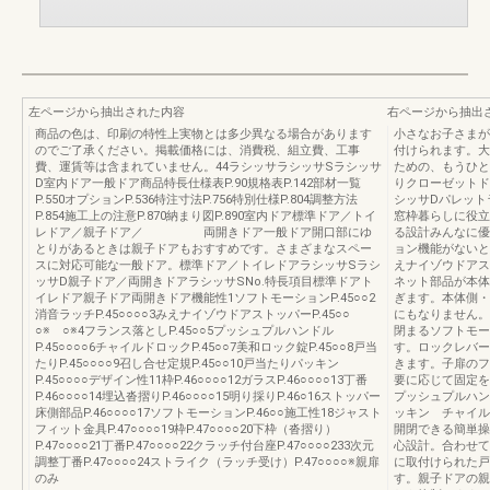
左ページから抽出された内容
右ページから抽出
商品の色は、印刷の特性上実物とは多少異なる場合があります
小さなお子さまが
のでご了承ください。掲載価格には、消費税、組立費、工事
付けられます。大
費、運賃等は含まれていません。44ラシッサラシッサSラシッサ
ための、もうひと
D室内ドア一般ドア商品特長仕様表P.90規格表P.142部材一覧
りクローゼットド
P.550オプションP.536特注寸法P.756特別仕様P.804調整方法
シッサDパレット
P.854施工上の注意P.870納まり図P.890室内ドア標準ドア／トイ
窓枠暮らしに役立
レドア／親子ドア／ 両開きドア一般ドア開口部にゆ
る設計みんなに優
とりがあるときは親子ドアもおすすめです。さまざまなスペー
ョン機能がないと
スに対応可能な一般ドア。標準ドア／トイレドアラシッサSラシ
えナイゾウドアス
ッサD親子ドア／両開きドアラシッサSNo.特長項目標準ドアト
ネット部品が本体
イレドア親子ドア両開きドア機能性1ソフトモーションP.45○○2
ぎます。本体側・
消音ラッチP.45○○○○3みえナイゾウドアストッパーP.45○○
にもなりません。
○※ ○※4フランス落としP.45○○5プッシュプルハンドル
閉まるソフトモー
P.45○○○○6チャイルドロックP.45○○7美和ロック錠P.45○○8戸当
す。ロックレバー
たりP.45○○○○9召し合せ定規P.45○○10戸当たりパッキン
きます。子扉のフ
P.45○○○○デザイン性11枠P.46○○○○12ガラスP.46○○○○13丁番
要に応じて固定
P.46○○○○14埋込沓摺りP.46○○○○15明り採りP.46○16ストッパー
プッシュプルハン
床側部品P.46○○○○17ソフトモーションP.46○○施工性18ジャスト
ッキン チャイル
フィット金具P.47○○○○19枠P.47○○○○20下枠（沓摺り）
開閉できる簡単操
P.47○○○○21丁番P.47○○○○22クラッチ付台座P.47○○○○233次元
心設計。合わせて
調整丁番P.47○○○○24ストライク（ラッチ受け）P.47○○○○※親扉
に取付けられた戸
のみ
す。親子ドアの親