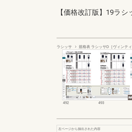
【価格改訂版】19ラシッサ商
ラシッサ
規格表 ラシッサD［ヴィンテ
492
493
左ページから抽出された内容