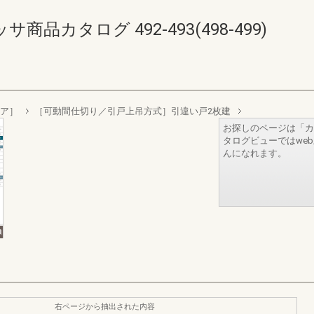
品カタログ 492-493(498-499)
ィア］
［可動間仕切り／引戸上吊方式］引違い戸2枚建
お探しのページは「カ
タログビューではwe
んになれます。
右ページから抽出された内容