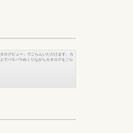
タログビュー」でごらんいただけます。カ
b上でパラパラめくりながらカタログをごら