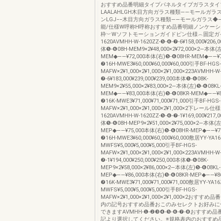
おすすめ品番明細タイプパネルタイプガラスタイ
LAALAHLGH木目方向ガラス種類――モールガラス
ンLGJ−−木目方向ガラス種類――モールガラス◆―
能/仕様W呼称H呼称おすすめ品番明細ノンケー
枠︶Wソフトモーションガイドピン仕様︵固定ガ
1620AVMHH-W-1620ZZ-❺-❻-❼-6¥158,000¥206,0
体❺-❻08H-MEM9×2¥48,000×2¥72,000×2―本体(左
MEM◆――¥72,000本体(右)❺-❻08HR-MEM◆――¥7
❼16H-MWE3¥60,000¥60,000¥60,000引手BF-HGS-
MAFW×2¥1,000×2¥1,000×2¥1,000×223AVMHH-W
❼-6¥183,000¥239,000¥239,000本体❺-❻08K-
MEM9×2¥55,000×2¥83,000×2―本体(左)❺-❻08KL
MEM◆――¥83,000本体(右)❺-❻08KR-MEM◆――¥8
❼16K-MWE3¥71,000¥71,000¥71,000引手BF-HGS-
MAFW×2¥1,000×2¥1,000×2¥1,000×2下レー
1620AVMHH-W-1620ZZ-❺-❻-❼-1¥169,000¥217,0
体❺-❻08H-MEP9×2¥51,000×2¥75,000×2―本体(左
MEP◆――¥75,000本体(右)❺-❻08HR-MEP◆――¥75
❼16H-MWE3¥60,000¥60,000¥60,000敷居YY-YA16
MWFS¥5,000¥5,000¥5,000引手BF-HGS-
MAFW×2¥1,000×2¥1,000×2¥1,000×223AVMHH-W
❼-1¥194,000¥250,000¥250,000本体❺-❻08K-
MEP9×2¥58,000×2¥86,000×2―本体(左)❺-❻08KL-
MEP◆――¥86,000本体(右)❺-❻08KR-MEP◆――¥86
❼16K-MWE3¥71,000¥71,000¥71,000敷居YY-YA16
MWFS¥5,000¥5,000¥5,000引手BF-HGS-
MAFW×2¥1,000×2¥1,000×2¥1,000×2おすす
内の記号おすすめ品番おこのみセレクトお好みに
できますAVMHH-❶-❷❸❹-❺-❻-❼-❽おすすめ
記より選択してください。※規格表内のおすすめ