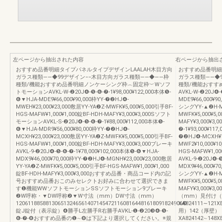
左ページから抽出された内容
右ページから抽出
おすすめ品番明細タイプパネルタイプデザインLAALAH木目方向
おすすめ品番明細
ガラス種類――◆99デザイン−−木目方向ガラス種類――◆――枠
ガラス種類――◆
種類/機能おすすめ品番明細ノンケーシング枠︵固定枠︶Wソフ
種類/機能おすす
トモーションAVKL-W-❷20J❹-❺-❻-❼-1¥98,000¥122,000本体❺-
AVKL-W-❷20J❹-
❻▼HJA-MDE9¥66,000¥90,000枠YY-❼❷HJ❹-
MDE9¥66,000¥9
MWEH¥23,000¥23,000敷居YY-YA❷Z-MWFK¥5,000¥5,000引手BF-
シングYY-▲❷H-MW
HGS-MAFW¥1,000¥1,000錠BF-HDH-MAFY¥3,000¥3,000Sソフト
MWFK¥5,000¥5,
モーションAVKL-S-❷20J❹-❺-❻-❼-1¥88,000¥112,000本体❺-
MAFY¥3,000¥3
❻▼HJA-MDR9¥56,000¥80,000枠YY-❼❷HJ❹-
❼-1¥93,000¥11
MCXH¥23,000¥23,000敷居YY-YA❷Z-MWFK¥5,000¥5,000引手BF-
❼❷HJ❹-MCXH¥1
HGS-MAFW¥1,000¥1,000錠BF-HDH-MAFY¥3,000¥3,000ブレーキ
MWF2¥10,000¥1
AVKL-9-❷20J❹-❺-❻-❼-1¥78,000¥102,000本体❺-❻▼HJA-
HGS-MAFW¥1,00
MDX9¥46,000¥70,000枠YY-❼❷HJ❹-MGNH¥23,000¥23,000敷居
AVKL-9-❷20J❹-
YY-YA❷Z-MWFK¥5,000¥5,000引手BF-HGS-MAFW¥1,000¥1,000
MDX9¥46,000¥7
錠BF-HDH-MAFY¥3,000¥3,000おすすめ品番・商品コード内の記
シングYY-▲❷H-MW
号おすすめ品番おこのみセレクトお好みに合わせて選択できま
MWFK¥5,000¥5,
す❶機能WWソフトモーションSSソフトモーション9ブレーキ
MAFY¥3,000
❷W呼称・▼DW呼称❷▼W寸法（mm）DW寸法（mm）
（mm）見付け（
12061188588130651324656140714547211608164481618091824906❸
XA824111∼121X
錠J錠付（表示錠）❹勝手L左勝手R右勝手AVKL-❶-❷20❸❹-❺-
用）142（厚壁）
❻-❼-❽おすすめ品番の❶∼❽は下記より選択してください。※規
XA824142∼148X