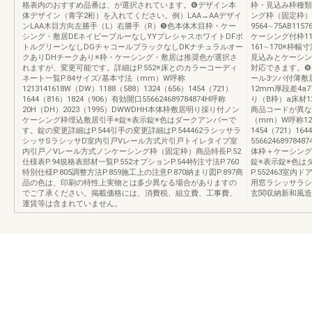
格表内のおすすめ品番は、が選択されています。❻デザイン本
枠・見込み枠種類
体デザイン（青字2桁）を入れてください。例）LAA→AAデザイ
ング枠（固定枠）
ンLAA木目方向左勝手（L）右勝手（R）❺色本体木目枠・ケー
9564∼75AB1157
シング・敷居DEネイビーブルーなしYYプレシャスホワイトDFボ
ケーシング付枠11
トルグリーンなしDGチャコールブラックなしDKナチュラルオー
161∼170※枠
クありDHチークあり※枠・ケーシング・敷居は推奨色が選択さ
見込みとケーシン
れますが、変更可能です。詳細はP.552※床とのカラーコーディ
対応できます。❽
ネート一覧P.84サイズ/基本寸法（mm）W呼称
ール3ツバ付薄敷居19
1213141618W（DW）1188（588）1324（656）1454（721）
12mm厚段差4a
1644（816）1824（906）有効開口556624689784874H呼称
り（B枠）a床材
20H（DH）2023（1995）DWWDHH本体枠敷居明り採り付ノン
商品コードが異な
ケーシング枠埋込敷居引手※錠※表示錠※色はダークアンバーで
（mm）W呼称1213
す。錠の変更詳細はP.544引手の変更詳細はP.544462ラシッサラ
1454（721）16
シッサSラシッサD室内引戸Vレール方式片引戸トイレタイプ室
55662468978
内引戸／Vレール方式ノンケーシング枠（固定枠）商品特長P.52
体枠＋ケーシング
仕様表P.94規格表部材一覧P.552オプションP.544特注寸法P.760
錠※表示錠※色は
特別仕様P.805調整方法P.859施工上の注意P.870納まり図P.897商
P.552463室
品の色は、印刷の特性上実物とは多少異なる場合がありますの
用窓ラシッサラシ
でご了承ください。掲載価格には、消費税、組立費、工事費、
玄関収納新和風造
運賃等は含まれていません。