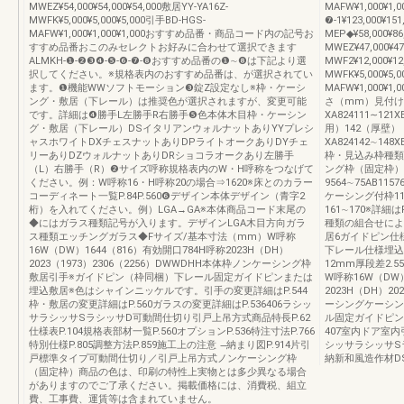
MWEZ¥54,000¥54,000¥54,000敷居YY-YA16Z-
MAFW¥1,000¥1,0
MWFK¥5,000¥5,000¥5,000引手BD-HGS-
❼-1¥123,000¥15
MAFW¥1,000¥1,000¥1,000おすすめ品番・商品コード内の記号お
MEP◆¥58,000¥86
すすめ品番おこのみセレクトお好みに合わせて選択できます
MWEZ¥47,000¥4
ALMKH-❶-❷❸❹-❺-❻-❼-❽おすすめ品番の❶∼❽は下記より選
MWF2¥12,000¥12
択してください。※規格表内のおすすめ品番は、が選択されてい
MWFK¥5,000¥5,
ます。❶機能WWソフトモーション❸錠Z設定なし※枠・ケーシ
MAFW¥1,000
ング・敷居（下レール）は推奨色が選択されますが、変更可能
さ（mm）見付け
です。詳細は❹勝手L左勝手R右勝手❺色本体木目枠・ケーシン
XA824111∼121X
グ・敷居（下レール）DSイタリアンウォルナットありYYプレシ
用）142（厚壁）
ャスホワイトDXチェスナットありDPライトオークありDYチェ
XA824142∼148X
リーありDZウォルナットありDRショコラオークあり左勝手
枠・見込み枠種類
（L）右勝手（R）❷サイズ呼称規格表内のW・H呼称をつなげて
ング枠（固定枠）
ください。例：W呼称16・H呼称20の場合⇒1620※床とのカラー
9564∼75AB1157
コーディネート一覧P.84P.560❻デザイン本体デザイン（青字2
ケーシング付枠11
桁）を入れてください。例）LGA→GA※本体商品コード末尾の
161∼170※詳
◆にはガラス種類記号が入ります。デザインLGA木目方向ガラ
種類の組合せによ
ス種類エッチングガラス◆Fサイズ/基本寸法（mm）W呼称
居6ガイドピン仕
16W（DW）1644（816）有効開口784H呼称2023H（DH）
下レール仕様埋込敷居
2023（1973）2306（2256）DWWDHH本体枠ノンケーシング枠
12mm厚段差2.
敷居引手※ガイドピン（枠同梱）下レール固定ガイドピンまたは
W呼称16W（DW）
埋込敷居※色はシャインニッケルです。引手の変更詳細はP.544
2023H（DH）20
枠・敷居の変更詳細はP.560ガラスの変更詳細はP.536406ラシッ
ーシングケーシン
サラシッサSラシッサD可動間仕切り引戸上吊方式商品特長P.62
ル固定ガイドピン
仕様表P.104規格表部材一覧P.560オプションP.536特注寸法P.766
407室内ドア室
特別仕様P.805調整方法P.859施工上の注意 ̶納まり図P.914片引
シッサラシッサS
戸標準タイプ可動間仕切り／引戸上吊方式ノンケーシング枠
納新和風造作材D
（固定枠）商品の色は、印刷の特性上実物とは多少異なる場合
がありますのでご了承ください。掲載価格には、消費税、組立
費、工事費、運賃等は含まれていません。