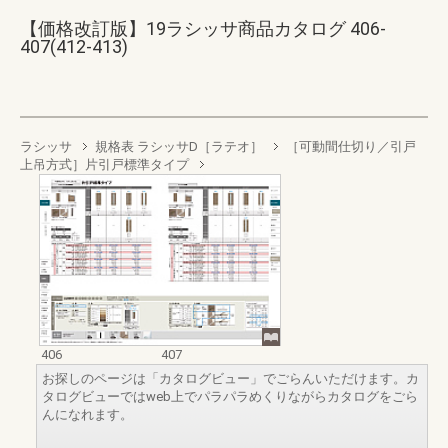
【価格改訂版】19ラシッサ商品カタログ 406-
407(412-413)
ラシッサ
規格表 ラシッサD［ラテオ］
［可動間仕切り／引戸
上吊方式］片引戸標準タイプ
406
407
お探しのページは「カタログビュー」でごらんいただけます。カ
タログビューではweb上でパラパラめくりながらカタログをごら
んになれます。