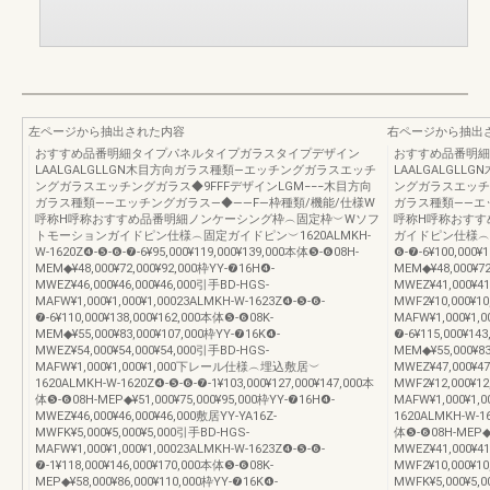
左ページから抽出された内容
右ページから抽出
おすすめ品番明細タイプパネルタイプガラスタイプデザイン
おすすめ品番明細
LAALGALGLLGN木目方向ガラス種類―エッチングガラスエッチ
LAALGALGL
ングガラスエッチングガラス◆9FFFデザインLGM−−−木目方向
ングガラスエッチン
ガラス種類――エッチングガラス―◆――F―枠種類/機能/仕様W
ガラス種類――エ
呼称H呼称おすすめ品番明細ノンケーシング枠︵固定枠︶Wソフ
呼称H呼称おすす
トモーションガイドピン仕様︵固定ガイドピン︶1620ALMKH-
ガイドピン仕様︵固定
W-1620Z❹-❺-❻-❼-6¥95,000¥119,000¥139,000本体❺-❻08H-
❻-❼-6¥100,000¥
MEM◆¥48,000¥72,000¥92,000枠YY-❼16H❹-
MEM◆¥48,000¥72
MWEZ¥46,000¥46,000¥46,000引手BD-HGS-
MWEZ¥41,000¥4
MAFW¥1,000¥1,000¥1,00023ALMKH-W-1623Z❹-❺-❻-
MWF2¥10,000¥10
❼-6¥110,000¥138,000¥162,000本体❺-❻08K-
MAFW¥1,000¥1,0
MEM◆¥55,000¥83,000¥107,000枠YY-❼16K❹-
❼-6¥115,000¥14
MWEZ¥54,000¥54,000¥54,000引手BD-HGS-
MEM◆¥55,000¥83
MAFW¥1,000¥1,000¥1,000下レール仕様︵埋込敷居︶
MWEZ¥47,000¥4
1620ALMKH-W-1620Z❹-❺-❻-❼-1¥103,000¥127,000¥147,000本
MWF2¥12,000¥12
体❺-❻08H-MEP◆¥51,000¥75,000¥95,000枠YY-❼16H❹-
MAFW¥1,000¥
MWEZ¥46,000¥46,000¥46,000敷居YY-YA16Z-
1620ALMKH-W-16
MWFK¥5,000¥5,000¥5,000引手BD-HGS-
体❺-❻08H-MEP◆¥
MAFW¥1,000¥1,000¥1,00023ALMKH-W-1623Z❹-❺-❻-
MWEZ¥41,000¥4
❼-1¥118,000¥146,000¥170,000本体❺-❻08K-
MWF2¥10,000¥10
MEP◆¥58,000¥86,000¥110,000枠YY-❼16K❹-
MWFK¥5,000¥5,