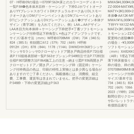
07・H呼称09の場合⇒0709P.563※床とのカラーコーディネート
MWA5¥4,000¥4,
一覧P.84❹色本体木目枠・ケーシング・下枠DJホワイトオーク
ZZ-0004-MATX¥
ありYYプレシャスホワイトDKナチュラルオークありDLスモー
MATY×2¥3,000×2
クオークありDMグリーンペイントありDNブルーペイントあり
本体❹-AA12K-MFX
DTピンクアッシュありDVグレーアッシュあり❺デザイン本体デ
MWA1¥16,000¥1
ザイン（青字2桁）を入れてください。例）LAA→AAデザイン
下枠YY-YA12Z-MW
LAA木目方向本体枠＋ケーシング下枠把手※丁番ソフトモーショ
MAFZ×2¥1,000×2
ンケーシング付枠埋込下枠角型Ｌ※色はアイアンブラックです。
トモーションZZ-0
サイズ/基本寸法（mm）W呼称0708MW（DW）734（340.5）
変更時の差額❻枠
824（385.5）有効開口612（579）702（669）H呼称
の場合：−¥3,00
0912H（DH）878（844）1178（1144）DWWDHH368ラシッサ
ソフトモーション
ラシッサSラシッサDクローゼットドア開き戸商品特長P.72仕様
（mm）XA824X
表P.110規格表部材一覧P.563オプションP.548特注寸法P.772特別
（A枠）1埋込下枠1
仕様P.807調整方法P.864施工上の注意 ̶納まり図P.936両開き戸
薄下枠床後張り（B
クローゼットドア／開き戸ノンケーシング枠（固定枠）ケーシ
枠の場合、枠の商
ング付枠商品の色は、印刷の特性上実物とは多少異なる場合が
070708M08
ありますのでご了承ください。掲載価格には、消費税、組立
ンケーシング付枠
費、工事費、運賃等は含まれていません。把手の変更詳細は
サイズ/基本寸法（
P.548枠・下枠の変更詳細はP.563
734（340.5）82
702（669）106
2023（1989）
動間仕切りクロー
サDパレットラテ
有償部品索引