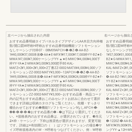
左ページから抽出された内容
右ページから抽出
おすすめ品番明細タイプパネルタイプデザインLAA木目方向枠種
おすすめ品番明細
類/開口図W呼称H呼称おすすめ品番明細機能ソフトモーション
類/開口図W呼称
なしケーシング付枠07・08M09APCH-❶-❷Z-❹-AA-BZ-
なしケーシング付枠07
1¥40,000¥37,000本体❹-AA★E-MFX9¥17,000¥17,000枠YY-BZ★E-
1¥57,000¥51,00
MWA1¥7,000¥7,000ケーシングYY-▲★E-MWC9¥4,000¥4,000下
BZ★G-MWA1¥11
枠YY-YA★Z-MWA5¥3,000¥3,000把手BE-KAL-
MWC9¥4,000¥4,
MAFZ×2¥1,000×2¥1,000×2丁番ZZ-0002-MATX¥4,000¥4,000ソフ
KAL-MAFZ×2¥1,0
トモーションZZ-0002-MATY¥3,000―12APCH-❶-❷Z-❹-AA-BZ-
ソフトモーションZZ-0
1¥49,000¥46,000本体❹-AA★F-MFX9¥24,000¥24,000枠YY-BZ★F-
❹-AA-BZ-1¥61,0
MWA1¥9,000¥9,000ケーシングYY-▲★F-MWC9¥4,000¥4,000下
YY-BZ★H-MWA1
枠YY-YA★Z-MWA5¥3,000¥3,000把手BE-KAL-
MWC9¥4,000¥4,
MAFZ×2¥1,000×2¥1,000×2丁番ZZ-0002-MATX¥4,000¥4,000ソフ
KAL-MAFZ×2¥1,0
トモーションZZ-0002-MATY¥3,000―おすすめ品番・商品コード
ソフトモーションZZ-0
内の記号おすすめ品番おこのみセレクトお好みに合わせて選択
❹-AA-BZ-1¥72,0
できます詳細は収納カタログをご覧ください。枕棚・すっきり
YY-BZ★K-MWA1
棚合わせておすすめ❶機能1ソフトモーション9なしAPCH-❶-
MWC9¥4,000¥4,
❷❸-❹-❺-❻-❼おすすめ品番の❶∼❼は下記より選択してくださ
KAL-MAFZ×2¥1,0
い。※規格表内のおすすめ品番は、が選択されています。❸吊元
ソフトモーションZZ-0
Z̶※枠・ケーシング・下枠は推奨色が選択されますが、変更可能
❶-1220Z-❹-AA-B
です。詳細は※有効開口の（ ）はソフトモーションの場合❷サ
MFX9¥39,000¥3
イズ呼称規格表内のW・H呼称をつなげてください。例：W呼称
ングYY-▲12H-MWC