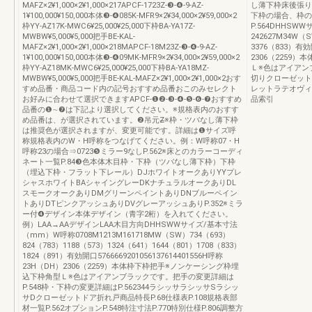
MAFZ×2¥1,000×2¥1,000×217APCF-1723Z-❸-❹-9-AZ-
し薄下枠床後張り（
1¥100,000¥150,000本体❸-❹085K-MFR9×2¥34,000×2¥59,000×2
下枠の場合、枠の
枠YY-AZ17K-MWC6¥25,000¥25,000下枠BA-YA17Z-
P.564DHHS
MWBW¥5,000¥5,000把手BE-KAL-
242627M34W（S
MAFZ×2¥1,000×2¥1,000×218MAPCF-18M23Z-❸-❹-9-AZ-
3376（833）有効
1¥100,000¥150,000本体❸-❹09MK-MFR9×2¥34,000×2¥59,000×2
2306（2259
枠YY-AZ18MK-MWC6¥25,000¥25,000下枠BA-YA18MZ-
Ｌ※色はアイアン
MWBW¥5,000¥5,000把手BE-KAL-MAFZ×2¥1,000×2¥1,000×2おす
切りクローゼット
すめ品番・商品コード内の記号おすすめ品番おこのみセレクト
レットラテオヴィ
お好みに合わせて選択できますAPCF-❶❷-❸-❹-❺-❻-❼おすすめ
品索引
品番の❶∼❼は下記より選択してください。※規格表内のおすす
め品番は、が選択されています。❷吊元Z̶※枠・ツバなし薄下枠
は推奨色が選択されますが、変更可能です。詳細は❶サイズ呼
称規格表内のW・H呼称をつなげてください。例：W呼称07・H
呼称23の場合⇒0723❺ミラー9なしP.562※床とのカラーコーディ
ネート一覧P.84❸色本体木目枠・下枠（ツバなし薄下枠）下枠
（埋込下枠・フラット下レール）DJホワイトオークありYYプレ
シャスホワイトBAシャイングレーDKナチュラルオークありDL
スモークオークありDMグリーンペイントありDNブルーペイン
トありDTピンクアッシュありDVグレーアッシュありP.352※ミラ
ー付❹デザイン本体デザイン（青字2桁）を入れてください。
例）LAA→AAデザインLAA木目方向DHHSWWサイズ/基本寸法
（mm）W呼称0708M1213M161718MW（SW）734（693）
824（783）1188（573）1324（641）1644（801）1708（833）
1824（891）有効開口5766669201056137614401556H呼称
23H（DH）2306（2259）本体枠下枠把手※ノンケーシング枠埋
込下枠角型Ｌ※色はアイアンブラックです。把手の変更詳細は
P.548枠・下枠の変更詳細はP.562344ラシッサラシッサSラシッ
サDクローゼットドア折れ戸商品特長P.68仕様表P.108規格表部
材一覧P.562オプションP.548特注寸法P.770特別仕様P.806調整方