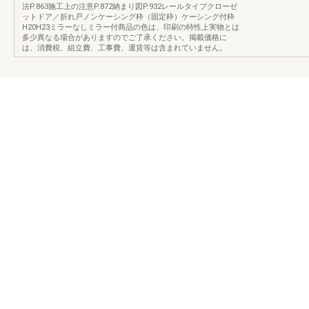
法P.863施工上の注意P.872納まり図P.932レールタイプクローゼ
ットドア／折れ戸ノンケーシング枠（固定枠）ケーシング付枠
H20H23ミラーなしミラー付商品の色は、印刷の特性上実物とは
多少異なる場合がありますのでご了承ください。掲載価格に
は、消費税、組立費、工事費、運賃等は含まれていません。