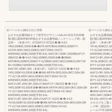
左ページから抽出された内容
右ページから抽出
おすすめ品番明細タイプ把手付デザインLAALAC木目方向枠種
おすすめ品番明細
類/開口図W呼称H呼称おすすめ品番明細ノンケーシング枠︵固
類/開口図W呼称
定枠︶（本体×1P）0723APCF-0723Z-❸-❹-9-AZ-
定枠︶（本体×3P）24
1¥60,000¥85,000本体❸-❹07K-MFR9¥34,000¥59,000枠YY-
1¥146,000¥221,
AZ07K-MWC6¥23,000¥23,000下枠BA-YA07Z-
YY-AZ24K-MWC6¥
MWBW¥2,000¥2,000把手BE-KAL-MAFZ¥1,000¥1,00008MAPCF-
MWBW¥6,000¥6,
08M23Z-❸-❹-9-AZ-1¥60,000¥85,000本体❸-❹08MK-
MAFZ×3¥1,000×3
MFR9¥34,000¥59,000枠YY-AZ08MK-MWC6¥23,000¥23,000下枠
1¥146,000¥221,
BA-YA08MZ-MWBW¥2,000¥2,000把手BE-KAL-
枠YY-AZ26K-MWC
MAFZ¥1,000¥1,000（本体×2P）12APCF-1223Z-❸-❹-9-AZ-
MWBW¥6,000¥6,
1¥95,000¥143,000本体❸-❹06K-MFR9×2¥33,000×2¥57,000×2枠
MAFZ×3¥1,000×3
YY-AZ12K-MWC6¥24,000¥24,000下枠BA-YA12Z-
1¥146,000¥221,
MWBW¥3,000¥3,000把手BE-KAL-
枠YY-AZ27MK-MW
MAFZ×2¥1,000×2¥1,000×213MAPCF-13M23Z-❸-❹-9-AZ-
MWBW¥6,000¥6,
1¥95,000¥143,000本体❸-❹06MK-MFR9×2¥33,000×2¥57,000×2枠
体×4P）34APCF-34
YY-AZ13MK-MWC6¥24,000¥24,000下枠BA-YA13MZ-
❹085K-MFR9×4¥3
MWBW¥3,000¥3,000把手BE-KAL-
MWC6¥47,000¥4
MAFZ×2¥1,000×2¥1,000×216APCF-1623Z-❸-❹-9-AZ-
BE-KAL-MAFZ
1¥100,000¥150,000本体❸-❹08K-MFR9×2¥34,000×2¥59,000×2枠
カタログをご覧く
YY-AZ16K-MWC6¥25,000¥25,000下枠BA-YA16Z-
ング枠（固定枠）
MWBW¥5,000¥5,000把手BE-KAL-
レール7718.5床