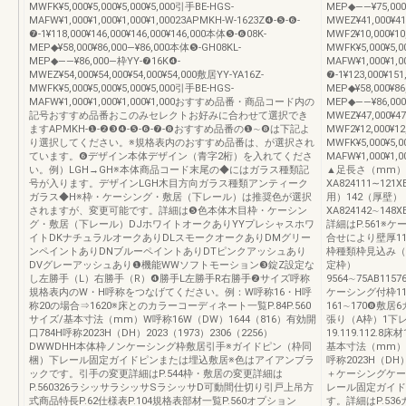
MWFK¥5,000¥5,000¥5,000¥5,000引手BE-HGS-
MEP◆――¥75,00
MAFW¥1,000¥1,000¥1,000¥1,00023APMKH-W-1623Z❹-❺-❻-
MWEZ¥41,000¥4
❼-1¥118,000¥146,000¥146,000¥146,000本体❺-❻08K-
MWF2¥10,000¥10
MEP◆¥58,000¥86,000―¥86,000本体❺-GH08KL-
MWFK¥5,000¥5,0
MEP◆――¥86,000―枠YY-❼16K❹-
MAFW¥1,000¥1,0
MWEZ¥54,000¥54,000¥54,000¥54,000敷居YY-YA16Z-
❼-1¥123,000¥15
MWFK¥5,000¥5,000¥5,000¥5,000引手BE-HGS-
MEP◆¥58,000¥8
MAFW¥1,000¥1,000¥1,000¥1,000おすすめ品番・商品コード内の
MEP◆――¥86,00
記号おすすめ品番おこのみセレクトお好みに合わせて選択でき
MWEZ¥47,000¥4
ますAPMKH-❶-❷❸❹-❺-❻-❼-❽おすすめ品番の❶∼❽は下記よ
MWF2¥12,000¥12
り選択してください。※規格表内のおすすめ品番は、が選択され
MWFK¥5,000¥5,0
ています。❻デザイン本体デザイン（青字2桁）を入れてくださ
MAFW¥1,000¥
い。例）LGH→GH※本体商品コード末尾の◆にはガラス種類記
▲足長さ（mm）
号が入ります。デザインLGH木目方向ガラス種類アンティーク
XA824111∼121X
ガラス◆H※枠・ケーシング・敷居（下レール）は推奨色が選択
用）142（厚壁）
されますが、変更可能です。詳細は❺色本体木目枠・ケーシン
XA824142∼148X
グ・敷居（下レール）DJホワイトオークありYYプレシャスホワ
詳細はP.561
イトDKナチュラルオークありDLスモークオークありDMグリー
合せにより壁厚1
ンペイントありDNブルーペイントありDTピンクアッシュあり
枠種類枠見込み（
DVグレーアッシュあり❶機能WWソフトモーション❸錠Z設定な
定枠）
し左勝手（L）右勝手（R）❹勝手L左勝手R右勝手❷サイズ呼称
9564∼75AB1157
規格表内のW・H呼称をつなげてください。例：W呼称16・H呼
ケーシング付枠11
称20の場合⇒1620※床とのカラーコーディネート一覧P.84P.560
161∼170❽
サイズ/基本寸法（mm）W呼称16W（DW）1644（816）有効開
張り（A枠）1下
口784H呼称2023H（DH）2023（1973）2306（2256）
19.119.112.
DWWDHH本体枠ノンケーシング枠敷居引手※ガイドピン（枠同
基本寸法（mm）W
梱）下レール固定ガイドピンまたは埋込敷居※色はアイアンブラ
呼称2023H（DH）
ックです。引手の変更詳細はP.544枠・敷居の変更詳細は
＋ケーシングケー
P.560326ラシッサラシッサSラシッサD可動間仕切り引戸上吊方
レール固定ガイド
式商品特長P.62仕様表P.104規格表部材一覧P.560オプション
す。詳細はP.53