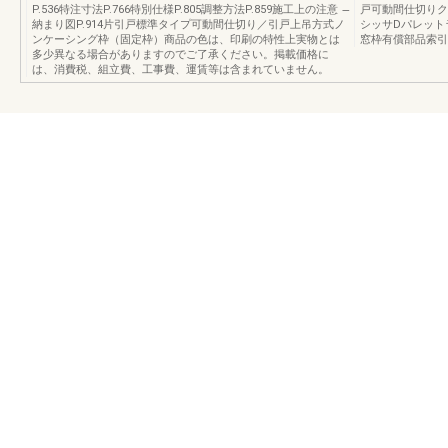
P.536特注寸法P.766特別仕様P.805調整方法P.859施工上の注意 ̶
戸可動間仕切りク
納まり図P.914片引戸標準タイプ可動間仕切り／引戸上吊方式ノ
シッサDパレット
ンケーシング枠（固定枠）商品の色は、印刷の特性上実物とは
窓枠有償部品索引
多少異なる場合がありますのでご了承ください。掲載価格に
は、消費税、組立費、工事費、運賃等は含まれていません。