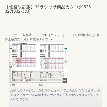
【価格改訂版】19ラシッサ商品カタログ 326-
327(332-333)
ラシッサ
規格表 ラシッサD［パレット］
［可動間仕切り／引
戸上吊方式］片引戸標準タイプ
326
327
お探しのページは「カタログビュー」でごらんいただけます。カ
タログビューではweb上でパラパラめくりながらカタログをごら
んになれます。