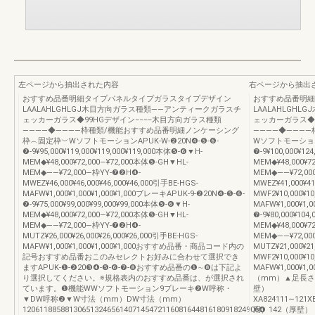
左ページから抽出された内容
右ページから抽出
おすすめ品番明細タイプパネルタイプガラスタイプデザイン
おすすめ品番明細
LAALAHLGHLGJ木目方向ガラス種類――アンティークガラスチ
LAALAHLGH
ェッカーガラス◆99HGデザイン−−−−木目方向ガラス種類
ェッカーガラス◆9
――――◆――――枠種類/機能おすすめ品番明細ノンケーシング
――――◆―――
枠︵固定枠︶WソフトモーションAPUK-W-❷20N❹-❺-❻-
WソフトモーションA
❼-9¥95,000¥119,000¥119,000¥119,000本体❺-❻▼H-
❼-9¥100,000¥12
MEM◆¥48,000¥72,000―¥72,000本体❺-GH▼HL-
MEM◆¥48,000¥7
MEM◆――¥72,000―枠YY-❼❷H❹-
MEM◆――¥72,00
MWEZ¥46,000¥46,000¥46,000¥46,000引手BE-HGS-
MWEZ¥41,000¥4
MAFW¥1,000¥1,000¥1,000¥1,000ブレーキAPUK-9-❷20N❹-❺-❻-
MWF2¥10,000¥10
❼-9¥75,000¥99,000¥99,000¥99,000本体❺-❻▼H-
MAFW¥1,000¥1,
MEM◆¥48,000¥72,000―¥72,000本体❺-GH▼HL-
❼-9¥80,000¥104
MEM◆――¥72,000―枠YY-❼❷H❹-
MEM◆¥48,000¥7
MUTZ¥26,000¥26,000¥26,000¥26,000引手BE-HGS-
MEM◆――¥72,00
MAFW¥1,000¥1,000¥1,000¥1,000おすすめ品番・商品コード内の
MUTZ¥21,000¥2
記号おすすめ品番おこのみセレクトお好みに合わせて選択でき
MWF2¥10,000¥10
ますAPUK-❶-❷20❸❹-❺-❻-❼-❽おすすめ品番の❶∼❽は下記よ
MAFW¥1,000¥1
り選択してください。※規格表内のおすすめ品番は、が選択され
（mm）▲足長さ
ています。❶機能WWソフトモーション9ブレーキ❷W呼称・
壁）
▼DW呼称❷▼W寸法（mm）DW寸法（mm）
XA824111∼121X
12061188588130651324656140714547211608164481618091824906❹
用）142（厚壁）