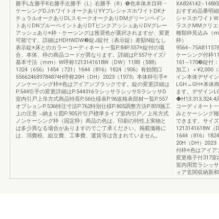
勝手L左勝手R右勝手左勝手（L）右勝手（R）❺色本体木目枠・
XA824142∼148X
ケーシングDJホワイトオークありYYプレシャスホワイトDKナ
おすすめ品番明細
チュラルオークありDLスモークオークありDMグリーンペイン
シャスホワイトW
トありDNブルーペイントありDTピンクアッシュありDVグレー
ラスクMMクリエ
アッシュあり※枠・ケーシングは推奨色が選択されますが、変更
種類枠見込み（m
可能です。詳細はHDHWDW❸錠J錠付（表示錠）差額N錠なし
枠）
表示錠※床とのカラーコーディネート一覧P.84P.557※錠付の場
9564∼75AB1157
合、本体、枠の商品コードが異なります。詳細はP.557サイズ/
ケーシング付枠11
基本寸法（mm）W呼称1213141618W（DW）1188（588）
161∼170❸錠付：
1324（656）1454（721）1644（816）1824（906）有効開口
加工）＋¥2,00
556624689784874H呼称20H（DH）2023（1973）本体枠引手※
イン本体デザイン
ノンケーシング枠※色はアイアンブラックです。錠の変更詳細は
LGH→GH※本
P.544引手の変更詳細はP.544316ラシッサラシッサSラシッサD
ます。デザインL
室内引戸上吊方式商品特長P.56仕様表P.96規格表部材一覧P.557
◆H13.313.32
オプションP.536特注寸法P.762特別仕様P.805調整方法P.859施工
コーディネート一覧
上の注意 ̶納まり図P.905片引戸標準タイプ室内引戸／上吊方式
みとケーシング種
ノンケーシング枠（固定枠）商品の色は、印刷の特性上実物と
できます。サイズ
は多少異なる場合がありますのでご了承ください。掲載価格に
1213141618W（
は、消費税、組立費、工事費、運賃等は含まれていません。
1644（816）182
20H（DH）20
付枠※色はアイア
変更格子付317
室内用窓ラシッサ
ィア玄関収納新和