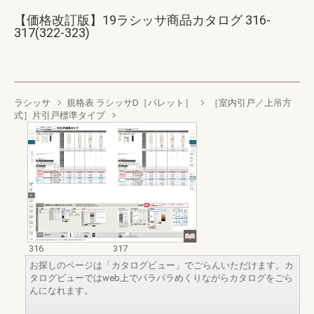
【価格改訂版】19ラシッサ商品カタログ 316-
317(322-323)
ラシッサ
規格表 ラシッサD［パレット］
［室内引戸／上吊方
式］片引戸標準タイプ
316
317
お探しのページは「カタログビュー」でごらんいただけます。カ
タログビューではweb上でパラパラめくりながらカタログをごら
んになれます。