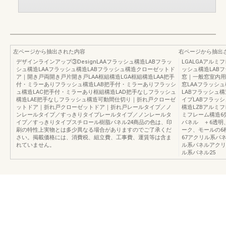
左ページから抽出された内容
右ページから抽出
デザインラインアップ③DesignLAAフラッシュ構造LABフラッ
LGALGAアルミ
シュ構造LAAフラッシュ構造LABフラッシュ構造クローゼットド
ッシュ構造LAB
ア｜開き戸両開き戸片開き戸LAA框組構造LGA框組構造LAA把手
窓｜一般窓室内用
付・ミラーありフラッシュ構造LAB把手付・ミラーありフラッシ
窓LAAフラッシュ
ュ構造LAC把手付・ミラーあり框組構造LAD把手なしフラッシュ
LABフラッシュ
構造LAE把手なしフラッシュ構造可動間仕切り｜折れ戸クローゼ
イプLABフラッ
ットドア｜折れ戸クローゼットドア｜折れ戸レールタイプ／ノ
構造LZBアルミフ
ンレールタイプ／すっきりタイプレールタイプ／ノンレールタ
ミフレーム構造6
イプ／すっきりタイプスチロール樹脂パネル24商品の色は、印
パネル ＋6透明
刷の特性上実物とは多少異なる場合がありますのでご了承くだ
ーク、モールの6
さい。掲載価格には、消費税、組立費、工事費、運賃等は含ま
67アクリル系パ
れていません。
ル系パネルアクリ
ル系パネル25