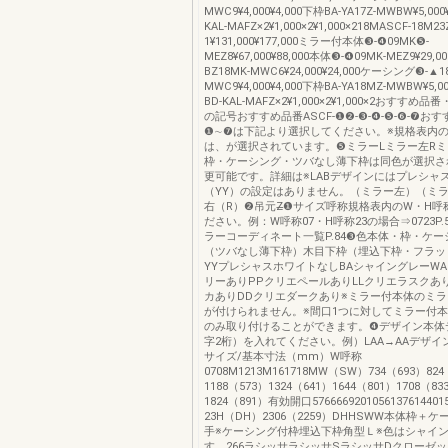
MWC9¥4,000¥4,000下枠BA-YA17Z-MWBW¥5,000
KAL-MAFZ×2¥1,000×2¥1,000×218MASCF-18M23
1¥131,000¥177,000ミラー付本体❸-❹09MK❺-
MEZ8¥67,000¥88,000本体❸-❹09MK-MEZ9¥29,00
BZ18MK-MWC6¥24,000¥24,000ケーシング❸-▲1
MWC9¥4,000¥4,000下枠BA-YA18MZ-MWBW¥5,0
BD-KAL-MAFZ×2¥1,000×2¥1,000×2おすす
の記号おすすめ品番ASCF-❶❷-❸-❹-❺-❻-❼お
❶∼❼は下記より選択してください。※規格表内
は、が選択されています。❺ミラーLミラー左Rミ
枠・ケーシング・ツバなし薄下枠は同色が選択さ
更可能です。詳細は※LABデザインにはプレシャ
（YY）の設定はありません。（ミラー左）（ミラ
右（R）❷吊元Z̶❶サイズ呼称規格表内のW・H
ださい。例：W呼称07・H呼称23の場合⇒0723P.
ラーコーディネート一覧P.84❸色本体・枠・ケ
（ツバなし薄下枠）木目下枠（埋込下枠・フラッ
YYプレシャスホワイトなしBAシャイングレーW
リーありPPクリエペールありLLクリエラスクあ
カありDDクリエダークあり※ミラー付本体のミ
が付けられません。※間口1つに対してミラー付本
のみ取り付けることができます。❹デザイン本体
字2桁）を入れてください。例）LAA→AAデザイ
サイズ/基本寸法（mm）W呼称
0708M1213M161718MW（SW）734（693）824
1188（573）1324（641）1644（801）1708（83
1824（891）有効開口576666920105613761440
23H（DH）2306（2259）DHHSWW本体枠＋
手※ケーシング付枠埋込下枠角型Ｌ※色はシャイ
す。266ラシッサラシッサSラシッサDクローゼ