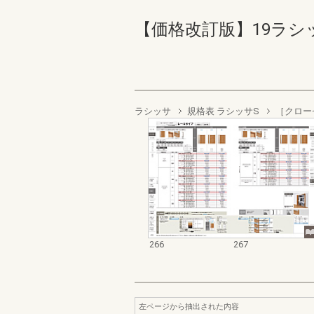
【価格改訂版】19ラシッサ商
ラシッサ
規格表 ラシッサS
［クロー
266
267
左ページから抽出された内容