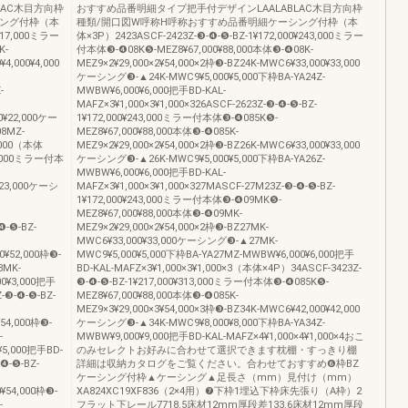
LAC木目方向枠
おすすめ品番明細タイプ把手付デザインLAALABLAC木目方向枠
シング付枠（本
種類/開口図W呼称H呼称おすすめ品番明細ケーシング付枠（本
¥117,000ミラー
体×3P）2423ASCF-2423Z-❸-❹-❺-BZ-1¥172,000¥243,000ミラー
K-
付本体❸-❹08K❺-MEZ8¥67,000¥88,000本体❸-❹08K-
,000¥4,000
MEZ9×2¥29,000×2¥54,000×2枠❸-BZ24K-MWC6¥33,000¥33,000
ケーシング❸-▲24K-MWC9¥5,000¥5,000下枠BA-YA24Z-
-
MWBW¥6,000¥6,000把手BD-KAL-
MAFZ×3¥1,000×3¥1,000×326ASCF-2623Z-❸-❹-❺-BZ-
0¥22,000ケー
1¥172,000¥243,000ミラー付本体❸-❹085K❺-
8MZ-
MEZ8¥67,000¥88,000本体❸-❹085K-
1,000（本体
MEZ9×2¥29,000×2¥54,000×2枠❸-BZ26K-MWC6¥33,000¥33,000
70,000ミラー付本
ケーシング❸-▲26K-MWC9¥5,000¥5,000下枠BA-YA26Z-
MWBW¥6,000¥6,000把手BD-KAL-
¥23,000ケーシ
MAFZ×3¥1,000×3¥1,000×327MASCF-27M23Z-❸-❹-❺-BZ-
1¥172,000¥243,000ミラー付本体❸-❹09MK❺-
MEZ8¥67,000¥88,000本体❸-❹09MK-
❹-❺-BZ-
MEZ9×2¥29,000×2¥54,000×2枠❸-BZ27MK-
MWC6¥33,000¥33,000ケーシング❸-▲27MK-
0¥52,000枠❸-
MWC9¥5,000¥5,000下枠BA-YA27MZ-MWBW¥6,000¥6,000把手
3MK-
BD-KAL-MAFZ×3¥1,000×3¥1,000×3（本体×4P）34ASCF-3423Z-
00¥3,000把手
❸-❹-❺-BZ-1¥217,000¥313,000ミラー付本体❸-❹085K❺-
Z-❸-❹-❺-BZ-
MEZ8¥67,000¥88,000本体❸-❹085K-
MEZ9×3¥29,000×3¥54,000×3枠❸-BZ34K-MWC6¥42,000¥42,000
¥54,000枠❸-
ケーシング❸-▲34K-MWC9¥8,000¥8,000下枠BA-YA34Z-
-
MWBW¥9,000¥9,000把手BD-KAL-MAFZ×4¥1,000×4¥1,000×4おこ
¥5,000把手BD-
のみセレクトお好みに合わせて選択できます枕棚・すっきり棚
-❹-❺-BZ-
詳細は収納カタログをご覧ください。合わせておすすめ❻枠BZ
ケーシング付枠▲ケーシング▲足長さ（mm）見付け（mm）
0¥54,000枠❸-
XA824XC19XF836（2×4用）❼下枠1埋込下枠床先張り（A枠）2
-
フラット下レール7718.5床材12mm厚段差133.6床材12mm厚段