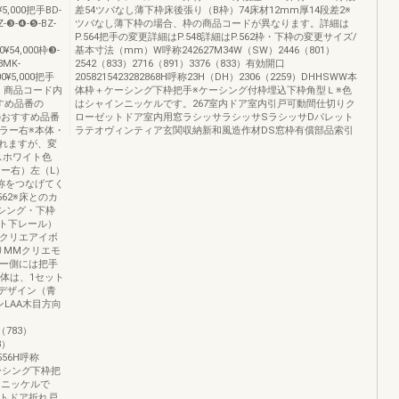
¥5,000把手BD-
差54ツバなし薄下枠床後張り（B枠）74床材12mm厚14段差2※
Z-❸-❹-❺-BZ-
ツバなし薄下枠の場合、枠の商品コードが異なります。詳細は
P.564把手の変更詳細はP.548詳細はP.562枠・下枠の変更サイズ/
0¥54,000枠❸-
基本寸法（mm）W呼称242627M34W（SW）2446（801）
8MK-
2542（833）2716（891）3376（833）有効開口
00¥5,000把手
2058215423282868H呼称23H（DH）2306（2259）DHHSWW本
め品番・商品コード内
体枠＋ケーシング下枠把手※ケーシング付枠埋込下枠角型Ｌ※色
すすめ品番の
はシャインニッケルです。267室内ドア室内引戸可動間仕切りク
のおすすめ品番
ローゼットドア室内用窓ラシッサラシッサSラシッサDパレット
ラー右※本体・
ラテオヴィンティア玄関収納新和風造作材DS窓枠有償部品索引
れますが、変
スホワイト色
ー右）左（L）
呼称をつなげてく
562※床とのカ
ーシング・下枠
ト下レール）
Aクリエアイボ
りMMクリエモ
ラー側には把手
体は、1セット
デザイン（青
ンLAA木目方向
（783）
3）
1556H呼称
ケーシング下枠把
ンニッケルで
ットドア折れ戸