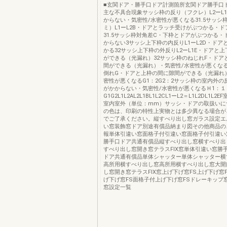
■玄関ドア・勝手口ドア計測箇所玄関ドア勝手口
主な不具合現象サッシ枠の反り（フクレ）L2ーL
からない・気密性/水密性が悪くなる31.5サッシ
ミ）L1ーL2B・ドアとラッチ受けがぶつかる・
31.5サッシ枠対角差C・下枠とドアがぶつかる・
からない3サッシ上下枠の内反りL1ーL2D・ドア
かる32サッシ上下枠の外反りL2ーL1E・ドアと
ができる（光漏れ）32サッシ枠のねじれF・ドア
間ができる（光漏れ）・気密性/水密性が悪くな
倒れG・ドアと上枠の間に隙間ができる（光漏れ
密性が悪くなるG1：2G2：2サッシ枠の室内外の
がかからない・気密性/水密性が悪くなるＨ1：１
G1G2L1L2AL2L1BL1L2CL1ーL2＝L1L2DL1L2
室内室外（単位：mm）サッシ・ドアの取扱いにつ
の色は、印刷の特性上実物とは多少異なる場合が
でご了承ください。縦すべり出し窓ガラス設定エ
い窓装飾窓ドア別途有償品納まり図その他商品の
報単体引違い窓面格子付引違い窓面格子付引違い
勝手口ドア共通有償品縦すべり出し窓横すべり出
すべり出し窓開き窓テラスFIX窓単体引違い窓勝
ドア共通有償品単体シャッター単体シャッター横
高所用横すべり出し窓高所用横すべり出し窓大開
し窓開き窓テラスFIX窓上げ下げ窓FS上げ下げ窓
げ下げ窓FS面格子付上げ下げ窓FSドレーキップ
窓設定一覧