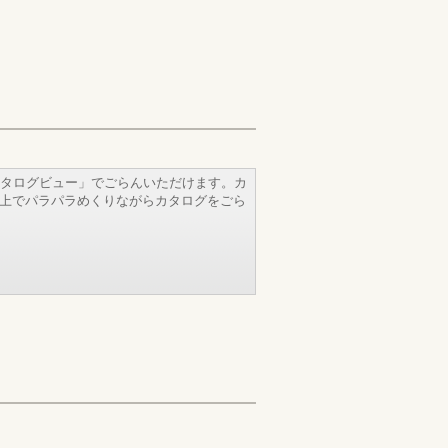
タログビュー」でごらんいただけます。カ
b上でパラパラめくりながらカタログをごら