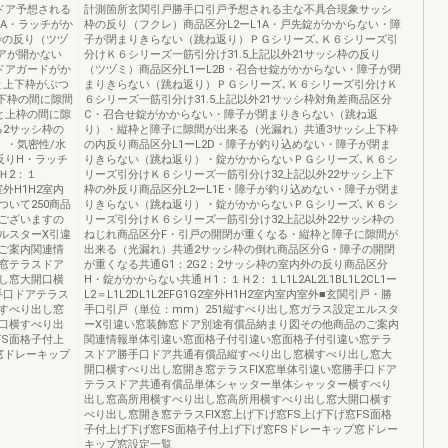
ドア予想される
計測箇所玄関引戸勝手口引戸予想される主な不具合現象サッシ
1A・ラッチがか
枠の反り（フクレ）商品区分L2ーL1A・戸先錠がかからない・障
枠の反り（ツヅ
子が閉まりきらない（跳ね返り）ＰＧシリーズ､Ｋ６シリーズ引
ドアが開かない
分けＫ６シリーズ一筋引分け31.5上記以外21サッシ枠の反り
ドアガードがか
（ツヅミ）商品区分L1ーL2B・召合せ錠がかからない・障子が閉
と上下枠がぶつ
まりきらない（跳ね返り）ＰＧシリーズ､Ｋ６シリーズ引分けＫ
上下枠の間に隙間
６シリーズ一筋引分け31.5上記以外21サッシ枠対角差商品区分
と上枠の間に隙
C・召合せ錠がかからない・障子が閉まりきらない（跳ね返
る2サッシ枠の
り）・縦枠と障子に隙間が出来る（光漏れ）共通3サッシ上下枠
）・気密性/水
の内反り商品区分L1ーL2D・障子が釣り込めない・障子が閉ま
反りH・ラッチ
りきらない（跳ね返り）・錠がかからないＰＧシリーズ､Ｋ６シ
Ｈ2：１
リーズ引分けＫ６シリーズ一筋引分け32上記以外22サッシ上下
EF室外H1H2室内
枠の外反り商品区分L2ーL1E・障子が釣り込めない・障子が閉ま
いて250商品
りきらない（跳ね返り）・錠がかからないＰＧシリーズ､Ｋ６シ
ございますの
リーズ引分けＫ６シリーズ一筋引分け32上記以外22サッシ枠の
ルスターX引違
ねじれ商品区分F・引戸の開閉が重くなる・縦枠と障子に隙間が
ご案内関連情
出来る（光漏れ）共通2サッシ枠の倒れ商品区分G・障子の開閉
窓テラスドア
が重くなる共通G1：2G2：2サッシ枠の室内外の反り商品区分
し窓大開口横
H・錠がかからない共通Ｈ1：１Ｈ2：１L1L2AL2L1BL1L2CL1ー
手口ドアテラス
L2＝L1L2DL1L2EFG1G2室外H1H2室内室内室外■玄関引戸・勝
すべり出し窓
手口引戸（単位：mm）251縦すべり出し窓ガラス設定エルスタ
口横すべり出
ーX引違い窓装飾窓ドア別途有償品納まり図その他商品のご案内
FS面格子付上
関連情報単体引違い窓面格子付引違い窓面格子付引違い窓テラ
窓ドレーキップ
スドア勝手口ドア共通有償品縦すべり出し窓横すべり出し窓大
開口横すべり出し窓開き窓テラスFIX窓単体引違い窓勝手口ドア
テラスドア共通有償品単体シャッター単体シャッター横すべり
出し窓高所用横すべり出し窓高所用横すべり出し窓大開口横す
べり出し窓開き窓テラスFIX窓上げ下げ窓FS上げ下げ窓FS面格
子付上げ下げ窓FS面格子付上げ下げ窓FSドレーキップ窓ドレー
キップ窓設定一覧