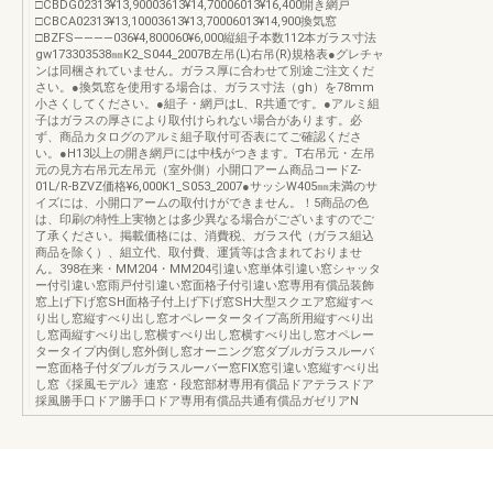
□CBDG02313¥13,90003613¥14,70006013¥16,400開き網戸
□CBCA02313¥13,10003613¥13,70006013¥14,900換気窓
□BZFS――――036¥4,800060¥6,000縦組子本数112本ガラス寸法
gw173303538㎜K2_S044_2007B左吊(L)右吊(R)規格表●グレチャ
ンは同梱されていません。ガラス厚に合わせて別途ご注文くだ
さい。●換気窓を使用する場合は、ガラス寸法（gh）を78mm
小さくしてください。●組子・網戸はL、R共通です。●アルミ組
子はガラスの厚さにより取付けられない場合があります。必
ず、商品カタログのアルミ組子取付可否表にてご確認くださ
い。●H13以上の開き網戸には中桟がつきます。T右吊元・左吊
元の見方右吊元左吊元（室外側）小開口アーム商品コードZ-
01L/R-BZVZ価格¥6,000K1_S053_2007●サッシW405㎜未満のサ
イズには、小開口アームの取付けができません。！5商品の色
は、印刷の特性上実物とは多少異なる場合がございますのでご
了承ください。掲載価格には、消費税、ガラス代（ガラス組込
商品を除く）、組立代、取付費、運賃等は含まれておりませ
ん。398在来・MM204・MM204引違い窓単体引違い窓シャッタ
ー付引違い窓雨戸付引違い窓面格子付引違い窓専用有償品装飾
窓上げ下げ窓SH面格子付上げ下げ窓SH大型スクエア窓縦すべ
り出し窓縦すべり出し窓オペレータータイプ高所用縦すべり出
し窓両縦すべり出し窓横すべり出し窓横すべり出し窓オペレー
タータイプ内倒し窓外倒し窓オーニング窓ダブルガラスルーバ
ー窓面格子付ダブルガラスルーバー窓FIX窓引違い窓縦すべり出
し窓《採風モデル》連窓・段窓部材専用有償品ドアテラスドア
採風勝手口ドア勝手口ドア専用有償品共通有償品ガゼリアN