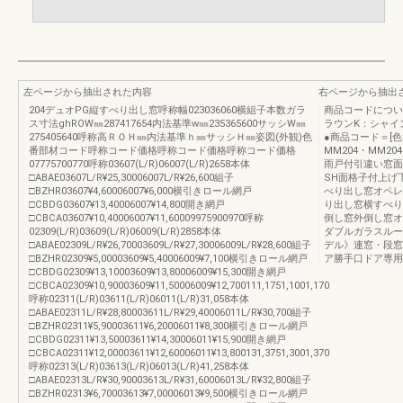
左ページから抽出された内容
右ページから抽出
204デュオPG縦すべり出し窓呼称幅023036060横組子本数ガラ
商品コードについ
ス寸法ghROW㎜287417654内法基準w㎜235365600サッシW㎜
ラウンK：シャイ
275405640呼称高ＲＯＨ㎜内法基準ｈ㎜サッシＨ㎜姿図(外観)色
●商品コード＝[色番
番部材コード呼称コード価格呼称コード価格呼称コード価格
MM204・MM
07775700770呼称03607(L/R)06007(L/R)2658本体
雨戸付引違い窓面
□ABAE03607L/R¥25,30006007L/R¥26,600組子
SH面格子付上げ
□BZHR03607¥4,60006007¥6,000横引きロール網戸
べり出し窓オペレ
□CBDG03607¥13,40006007¥14,800開き網戸
り出し窓横すべり
□CBCA03607¥10,40006007¥11,60009975900970呼称
倒し窓外倒し窓オ
02309(L/R)03609(L/R)06009(L/R)2858本体
ダブルガラスルー
□ABAE02309L/R¥26,70003609L/R¥27,30006009L/R¥28,600組子
デル》連窓・段窓
□BZHR02309¥5,00003609¥5,40006009¥7,100横引きロール網戸
ア勝手口ドア専用
□CBDG02309¥13,10003609¥13,80006009¥15,300開き網戸
□CBCA02309¥10,90003609¥11,50006009¥12,700111,1751,1001,170
呼称02311(L/R)03611(L/R)06011(L/R)31,058本体
□ABAE02311L/R¥28,80003611L/R¥29,40006011L/R¥30,700組子
□BZHR02311¥5,90003611¥6,20006011¥8,300横引きロール網戸
□CBDG02311¥13,50003611¥14,30006011¥15,900開き網戸
□CBCA02311¥12,00003611¥12,60006011¥13,800131,3751,3001,370
呼称02313(L/R)03613(L/R)06013(L/R)41,258本体
□ABAE02313L/R¥30,90003613L/R¥31,60006013L/R¥32,800組子
□BZHR02313¥6,70003613¥7,00006013¥9,500横引きロール網戸