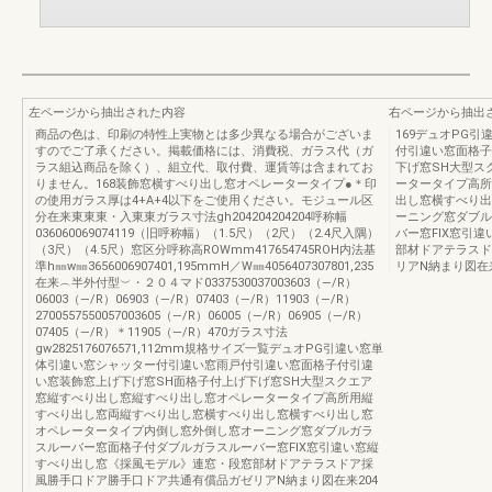
左ページから抽出された内容
右ページから抽出
商品の色は、印刷の特性上実物とは多少異なる場合がございま
169デュオPG
すのでご了承ください。掲載価格には、消費税、ガラス代（ガ
付引違い窓面格子
ラス組込商品を除く）、組立代、取付費、運賃等は含まれてお
下げ窓SH大型ス
りません。168装飾窓横すべり出し窓オペレータータイプ●＊印
ータータイプ高所
の使用ガラス厚は4+A+4以下をご使用ください。モジュール区
出し窓横すべり出
分在来東東東・入東東ガラス寸法gh204204204204呼称幅
ーニング窓ダブル
036060069074119（旧呼称幅）（1.5尺）（2尺）（2.4尺入隅）
バー窓FIX窓引
（3尺）（4.5尺）窓区分呼称高ROWmm417654745ROH内法基
部材ドアテラスド
準h㎜w㎜3656006907401,195mmH／W㎜4056407307801,235
リアN納まり図在来
在来︵半外付型︶・２０４マド0337530037003603（―/R）
06003（―/R）06903（―/R）07403（―/R）11903（―/R）
2700557550057003605（―/R）06005（―/R）06905（―/R）
07405（―/R）＊11905（―/R）470ガラス寸法
gw2825176076571,112mm規格サイズ一覧デュオPG引違い窓単
体引違い窓シャッター付引違い窓雨戸付引違い窓面格子付引違
い窓装飾窓上げ下げ窓SH面格子付上げ下げ窓SH大型スクエア
窓縦すべり出し窓縦すべり出し窓オペレータータイプ高所用縦
すべり出し窓両縦すべり出し窓横すべり出し窓横すべり出し窓
オペレータータイプ内倒し窓外倒し窓オーニング窓ダブルガラ
スルーバー窓面格子付ダブルガラスルーバー窓FIX窓引違い窓縦
すべり出し窓《採風モデル》連窓・段窓部材ドアテラスドア採
風勝手口ドア勝手口ドア共通有償品ガゼリアN納まり図在来204