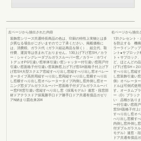
左ページから抽出された内容
右ページから抽出
装飾窓シリーズ共通特長商品の色は、印刷の特性上実物とは多
131クレセント
少異なる場合がございますのでご了承ください。掲載価格に
を防止する 機構
は、消費税、ガラス代（ガラス組込商品を除く）、組立代、取
ラーラインアップ
付費、運賃等は含まれておりません。130上げ下げ窓SH／カラ
ント●サブロック
ー：シャイングレーダブルガラスルーバー窓／カラー：ホワイ
ト＋サブロック、
トデュオPG引違い窓単体引違い窓シャッター付引違い窓雨戸付
ど、ほとんどの品
引違い窓面格子付引違い窓装飾窓上げ下げ窓SH面格子付上げ下
げ下げ窓SH＜2
げ窓SH大型スクエア窓縦すべり出し窓縦すべり出し窓オペレー
すべり出し窓縦す
タータイプ高所用縦すべり出し窓両縦すべり出し窓横すべり出
し窓装飾引違い窓
し窓横すべり出し窓オペレータータイプ内倒し窓外倒し窓オー
側）オペレーター
ニング窓ダブルガラスルーバー窓面格子付ダブルガラスルーバ
ドルは可倒式使用
ー窓FIX窓引違い窓縦すべり出し窓《採風モデル》連窓・段窓部
す。オータムブラ
材ドアテラスドア採風勝手口ドア勝手口ドア共通有償品ガゼリ
ー（D）ブラック
アN納まり図在来204
い 品種がありま
ー付引違い窓雨戸
窓SH面格子付上
すべり出し窓オペ
べり出し窓横すべ
内倒し窓外倒し窓
付ダブルガラスル
モデル》連窓・段
ドア共通有償品ガ