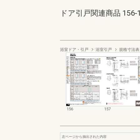
ドア引戸関連商品 156-157
浴室ドア・引戸
浴室引戸
規格寸法表
156
157
左ページから抽出された内容