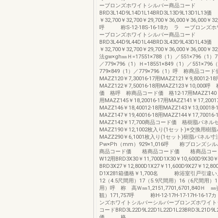
ーブロンズホワイトシルバー商品コード
BRD3L14D9L14D1L14BRD3L13D9L13D1L
￥32,700￥32,700￥29,700￥36,000￥36,000￥32,
呼 称S-12-18S-16-18カ ラ ーブロンズ
ーブロンズホワイトシルバー商品コード
BRD3L44D9L44D1L44BRD3L43D9L43D1L
￥32,700￥32,700￥29,700￥36,000￥36,000￥
法gw×gh㎜Ｈ=17551×788（1）／551×796（1）7
／779×796（1）Ｈ=18551×849（1）／551×796
779×849（1）／779×796（1）呼 称商品コード
MAZZ120￥7,30016-17用MAZZ121￥9,80012-18
MAZZ122￥7,50016-18用MAZZ123￥10,00
価 格呼 称商品コード価 格12-17用MAZZ140￥12
用MAZZ145￥18,20016-17用MAZZ141￥17,2001
MAZZ146￥18,40012-18用MAZZ143￥13,00018-
MAZZ147￥19,40016-18用MAZZ144￥17,70016-
MAZZ142￥17,700商品コード価 格樹脂パネル
MAZZ190￥12,1002枚入り(1セット)※交換用樹
MAZZ290￥6,1001枚入り(1セット)樹脂パネル
Pw×Ph（mm）929×1,016呼 称ブロンズシ
商品コード価 格商品コード価 格商品コ
W12用BRD3X30￥11,700D1X30￥10,600D9X30￥
BRD3X27￥12,800D1X27￥11,600D9X27￥12
D1X281箱価格￥1,700名 称浴室引戸引違
12（4.5尺間用）17（5.9尺間用）16（6尺間用）1
用）呼 称 高Ｗ㎜1,2151,7701,6701,840Ｈ
観）171,757呼 称H-12-17H-17-17H-16-
ンズホワイトシルバーシルバーブロンズホワイト
コードBRD3L22D9L22D1L22D1L23BRD3L21D9L
価 格