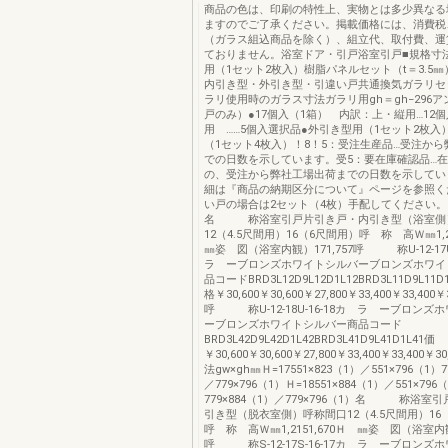
商品の色は、印刷の特性上、実物とは多少異なる
ますのでご了承ください。掲載価格には、消費税
（ガラス組込商品を除く）、組立代、取付費、運
ておりません。浴室ドア・引戸浴室引戸■規格寸
用（1セット2枚入）樹脂パネルセット（t＝3.5
内引き型・外引き型・引違い戸共通換気ガラリセ
ラリ使用時のガラス寸法ガラリ用gh＝gh−296
戸のみ）●17個入（1箱） 内訳：上・縦用…1
用 ……5個入選択品●外引き型用（1セット2枚入
（1セット4枚入）！8！5：受注生産品…受注か
での日数を示しています。受5：要在庫確認品…
の、受注から弊社工場出荷までの日数を示してい
細は『商品の納期区分について』ページを参照く
い戸の場合は2セット（4枚）手配してください。
名 称浴室引戸片引き戸・内引き型（浴室側
12（4.5尺間用）16（6尺間用）呼 称 高Ｗ㎜1,2
㎜姿 図（浴室内観）171,757呼 称U-12-17U
ラ ーブロンズホワイトシルバーブロンズホワイ
品コードBRD3L12D9L12D1L12BRD3L11D9
格￥30,600￥30,600￥27,800￥33,400￥33,400￥3
呼 称U-12-18U-16-18カ ラ ーブロンズ
ーブロンズホワイトシルバー商品コード
BRD3L42D9L42D1L42BRD3L41D9L41D1L
￥30,600￥30,600￥27,800￥33,400￥33,400￥
法gw×gh㎜Ｈ=17551×823（1）／551×796（1）7
／779×796（1）Ｈ=18551×884（1）／551×796
779×884（1）／779×796（1）名 称浴室
引き型（脱衣室側）呼称間口12（4.5尺間用）16
呼 称 高Ｗ㎜1,2151,670Ｈ ㎜姿 図（浴室内観）
呼 称S-12-17S-16-17カ ラ ーブロンズ