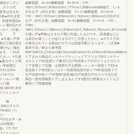
場合がござい
縦断面図 A○-A○横断面図 B○-B○H：17H：
、ガラス代
18H1,757mm1,818mmSh1,777mm1,838mmAABB縮尺：1／6
賃等は含まれ
片引き戸（内引き型）縦断面図 C○-C○横断面図 D○-D○H：
法表●内引き型
17H：18H1,757mm1,818mmSh1,742mm1,803mmCCDD片引
㎜）別途有償品●
き戸（外引き型）縦断面図 E○-E○横断面図 F○-F○H：17H：
ット選択品※ガ
178H：
アンカー（引違い
18H1,757mm1,788mm1,818mmSh1,750mm1,781mm1,811mmEEFF
2個入 下
引違い戸●呼称はカタログ用に作成したものです。請求書などと
）●引違い戸用
は表示が違うことがありますのでご注意ください。●ガラス寸法
ら弊社工場出荷ま
が表示されている商品のガラスは別途手配となります。ご注意■
在庫がない場合
基本寸法／納まり参考図
ます。！5※詳
WW1SW121,215mm582.5mm620.5mm161,670mm810mm848mmWW
ださい。※引違
ドアまわり商品ロンカラーフラッシュドアクリエラRロンカラー
●最大サイズ用
ガラスドアES玄関ドア勝手口引戸Ⅱ汎用ドア引戸クリエラガラス
）呼称間口
ドア玄関ドア店舗・土間用引戸土間用シャッター浴室ドアEX-A
151,670Ｈ
型浴室ドアWD型ロンカラー浴室用浴室中折ドアWF型浴室ドア
-16-17カ
引戸浴室中折ドアSF型BF浴室3枚引戸浴室引戸ガラス寸法公式
トシルバー商
商品一覧外部物置ドアしまえるんですα壁付け防風ポストぐち工
L11D1L11価
事用ドア関連情報
0,300181,818
ホワイトシルバ
41価 格
30,300ガラス寸
79×823（1）
（1）
引戸片引き戸・外
（6尺間用）
171,757
ホワイトシルバ