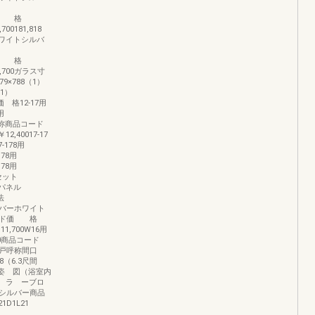
13価 格
700181,818
ホワイトシルバ
43価 格
32,700ガラス寸
79×788（1）
（1）
価 格12-17用
用
0呼 称商品コード
,40017-17
7-178用
178用
178用
セット
脂パネル
寸法
ルバーホワイト
ード価 格
11,700W16用
,800商品コード
い戸呼称間口
8（6.3尺間
 ㎜姿 図（浴室内
17カ ラ ーブロ
シルバー商品
21D1L21