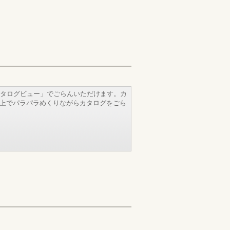
タログビュー」でごらんいただけます。カ
b上でパラパラめくりながらカタログをごら