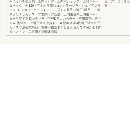
みにくい①②店舗・土間用引戸・土間用シャッター土間シャッ
置ドアしまえるん
ターイタリヤ120ドアまわり商品ロンカラーフラッシュドアクリ
報
エラRロンカラーガラスドアES玄関ドア勝手口引戸Ⅱ汎用ドア引
戸クリエラガラスドア玄関ドア店舗・土間用引戸土間用シャッ
ター浴室ドアEX-A型浴室ドアWD型ロンカラー浴室用浴室中折ド
アWF型浴室ドア引戸浴室中折ドアSF型BF浴室3枚引戸浴室引戸
ガラス寸法公式商品一覧外部物置ドアしまえるんですα壁付け防
風ポストぐち工事用ドア関連情報