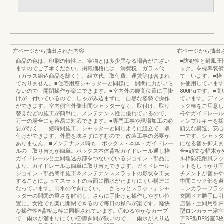
左ページから抽出された内容
右ページから抽出
商品の色は、印刷の特性上、実物とは多少異なる場合がござい
■防犯性と耐風圧
ますのでご了承ください。掲載価格には、消費税、ガラス代
ック」を標準装備
（ガラス組込商品を除く）、組立代、取付費、運賃等は含まれ
て います。■枠
ておりません。■住宅用窓シャッターと同様に 開閉に力がいら
を使用していま
ないので 開閉操作が楽にできます。■室内外の腰高位置に手掛
800Paです。
けが 付いているので、しゃがみ込まずに 自然な姿勢で操作
ています。ディン
ができます。室内側室外側土間シャッターなら、取付け、取り
ック棒をご用意し
替えなどの施工が簡単に。メンテナンス性に優れているので、
枠やガイドレール
万一の場合にも容易に対応できます。■専門工事や現場加工の必
ィンプルキーを採
要がなく、 短時間施工。シャッターと同じように組立て、取
頑丈な構造、安心
付けができます。外壁を壊さずにすむので、改装工事の必要が
ーです。シャッタ
ありません。■メンテナンス時も ボックス・本体・ガイドレー
になる音を抑えま
ルの 取り替えが簡単。ボックス本体背板ガイドレール通し枠
合■頑丈な幅木が
ガイドレールと土間埋込み部をつないでいるジョイント部品に
ル枠防犯耐風フッ
より、ガイドレールは簡単に取り替えできます。ガイドレール
ットをしっかり固
ジョイント部品簡単施工＆メンテナンススラットの形状を工夫
チメントが音をや
することによってスラットの表面に雨水がたまりにくい構造に
中間ロック部を避
なっています。雨水の付きにくい、「さらっとスラット」シャ
ロンカラーフラッ
ッターの開閉の重さを解消し、さらに手掛けも操作しやすい位
玄関ドア勝手口引
置に。女性でも楽に開閉できるので毎日の操作が楽です。軽快
店舗・土間用引戸
な操作性※背板は枠に同梱されています。①ゆるやかなカーブ
型ロンカラー浴室
で 雨水が溜まりにくい②隙き間が狭いので、 雨水が入り込
アSF型BF浴室