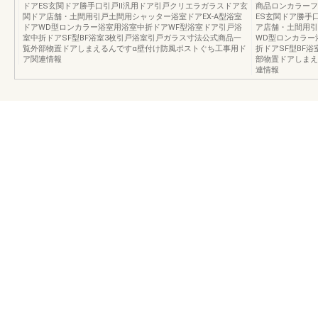
ドアES玄関ドア勝手口引戸Ⅱ汎用ドア引戸クリエラガラスドア玄
商品ロンカラーフ
関ドア店舗・土間用引戸土間用シャッター浴室ドアEX-A型浴室
ES玄関ドア勝手
ドアWD型ロンカラー浴室用浴室中折ドアWF型浴室ドア引戸浴
ア店舗・土間用引
室中折ドアSF型BF浴室3枚引戸浴室引戸ガラス寸法公式商品一
WD型ロンカラー
覧外部物置ドアしまえるんですα壁付け防風ポストぐち工事用ド
折ドアSF型BF
ア関連情報
部物置ドアしまえ
連情報