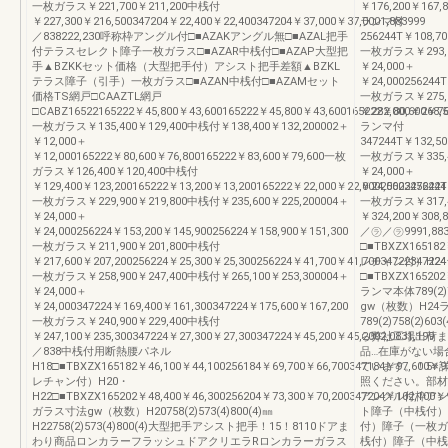
一枚ガラス￥221,700￥211,200中桟付
￥176,200￥167,8
￥227,300￥216,500347204￥22,400￥22,400347204￥37,000￥37,0001,883999
ランマ付
／838222,230呼称枠アングル付□■AZAKアングル無□■AZAL把手
256244T￥108,70
付テラスセレクト障子一枚ガラス□■AZAR中桟付□■AZAP大型把
一枚ガラス￥293,80
手▲BZKKセット価格（大型把手付）アシスト把手差額▲BZKL
￥24,000＋
テラス障子（引手）一枚ガラス□■AZAN中桟付□■AZAMセット
￥24,000256244T
価格TS網戸□CAAZTL網戸
一枚ガラス￥275,8
□CABZ16522165222￥45,800￥43,600165222￥45,800￥43,600165222￥80,600￥76
￥282,000￥268,5
一枚ガラス￥135,400￥129,400中桟付￥138,400￥132,200002＋
ランマ付
￥12,000＋
347244T￥132,50
￥12,000165222￥80,600￥76,800165222￥83,600￥79,600一枚
一枚ガラス￥335,40
ガラス￥126,400￥120,400中桟付
￥24,000＋
￥129,400￥123,200165222￥13,200￥13,200165222￥22,000￥22,00025622256224
￥24,000347244T
一枚ガラス￥229,900￥219,800中桟付￥235,600￥225,200004＋
一枚ガラス￥317,4
￥24,000＋
￥324,200￥308,8
￥24,000256224￥153,200￥145,900256224￥158,900￥151,300
／㋶／㋶9991,
一枚ガラス￥211,900￥201,800中桟付
□■TBXZX165182
￥217,600￥207,200256224￥25,300￥25,300256224￥41,700￥41,70034722347224
レチャン付）H2
一枚ガラス￥258,900￥247,400中桟付￥265,100￥253,300004＋
□■TBXZX165202
￥24,000＋
ランマ本体789(2)75
￥24,000347224￥169,400￥161,300347224￥175,600￥167,200
gw（枚数）H24
一枚ガラス￥240,900￥229,400中桟付
789(2)758(2)6
￥247,100￥235,300347224￥27,300￥27,300347224￥45,200￥45,2002,0831,199
ら弊社工場出荷ま
／838中桟付用断熱腰パネル
品…在庫がない場
H18□■TBXZX165182￥46,100￥44,100256184￥69,700￥66,700347184￥97,600￥
ています。！5※
レチャン付）H20・
照ください。部材
H22□■TBXZX165202￥48,400￥46,300256204￥73,300￥70,200347204￥102,100￥97
アングル付枠アン
ガラス寸法gw（枚数）H20758(2)573(4)800(4)㎜
ト障子（中桟付）
H22758(2)573(4)800(4)大型把手アシスト把手！15！8110ドアま
付）障子（一枚ガ
わり商品ロンカラーフラッシュドアクリエラRロンカラーガラス
桟付）障子（中桟