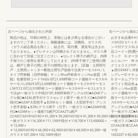
左ページから抽出された内容
右ページから抽出
商品の色は、印刷の特性上、実物とは多少異なる場合がござい
おすすめ品番Ⅱ-H
ますのでご了承ください。掲載価格には、消費税、ガラス代
スSH2ＤＤ1-１
（ガラス組込商品を除く）、組立代、取付費、運賃等は含まれ
ンマ付テラスSL
ておりません。●グレチャンは同梱されておりません。ガラス厚
品コード＝[色番]ー
に合わせて別途ご注文ください。●セレクト障子の網戸は、内障
ラック G:オー
子側でのご使用を基準としております。(外障子側でご使用の際
ルシルバー W:ホ
は、網戸と障子の間に若干の隙間が生じます。)店舗・土間用引
クリエラスクPP
戸・土間用シャッター断熱土間引戸規格寸法表サーモスⅡ-H／L
▲部GGKKFＬ外
タイプ呼称幅（旧呼称幅）サッシW㎜呼称高サッシH㎜姿図（外
ングレーD:ナチ
観）色番部材コード165(6.0尺)1,690呼称コード価格サーモスⅡ-H
G:オータムブラウ
サーモスL256(9.0尺)2,600呼称コード価格サーモスⅡ-Hサーモス
ホワイト部品色▲
L347(12.0尺)3,510呼称コード価格サーモスⅡ-HサーモスLガラス
高サッシH㎜姿図（外
寸法gh一枚ガラス中桟付181,830呼称枠アングル付□■AZAKアン
コード価格サーモスⅡ
グル無□■AZAL把手付テラスセレクト障子一枚ガラス□■AZAR中
格サーモスⅡ-Hサー
桟付□■AZAP大型把手▲BZKKセット価格（大型把手付）アシス
スⅡ-HサーモスL
ト把手差額▲BZKLテラス障子（引手）一枚ガラス□■AZAN中桟
アングル付□■AZ
付□■AZAMセット価格TS網戸□CAAZTL網戸
子一枚ガラス□■A
□CABZ16518165182￥41,200￥39,200165182￥41,200￥39,200165182￥66,000￥62
格（大型把手付）
一枚ガラス￥116,200￥111,100中桟付￥118,700￥113,400002＋
一枚ガラス□■AZ
￥12,000＋
□CAAZ本体□CA
￥12,000165182￥66,000￥62,900165182￥68,500￥65,200一枚
マ付
ガラス￥107,200￥102,100中桟付
165222T￥82,400