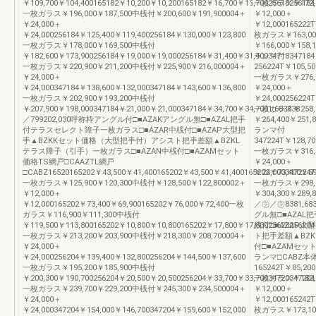
￥109,700￥104,400165182￥10,200￥10,200165182￥16,700￥16,70025618256184
一枚ガラス￥172,00
一枚ガラス￥196,000￥187,500中桟付￥200,600￥191,900004＋
￥12,000＋
￥24,000＋
￥12,000165222
￥24,000256184￥125,400￥119,400256184￥130,000￥123,800
枚ガラス￥163,00
一枚ガラス￥178,000￥169,500中桟付
￥166,000￥158,1
￥182,600￥173,900256184￥19,000￥19,000256184￥31,400￥31,40034718347184
ランマ付
一枚ガラス￥220,900￥211,200中桟付￥225,900￥216,000004＋
256224T￥105,50
￥24,000＋
一枚ガラス￥276,70
￥24,000347184￥138,600￥132,000347184￥143,600￥136,800
￥24,000＋
一枚ガラス￥202,900￥193,200中桟付
￥24,000256224T
￥207,900￥198,000347184￥21,000￥21,000347184￥34,700￥34,7001,683838
一枚ガラス￥258,7
／799202,030呼称枠アングル付□■AZAKアングル無□■AZAL把手
￥264,400￥251,8
付テラスセレクト障子一枚ガラス□■AZAR中桟付□■AZAP大型把
ランマ付
手▲BZKKセット価格（大型把手付）アシスト把手差額▲BZKL
347224T￥128,70
テラス障子（引手）一枚ガラス□■AZAN中桟付□■AZAMセット
一枚ガラス￥316,10
価格TS網戸□CAAZTL網戸
￥24,000＋
□CABZ16520165202￥43,500￥41,400165202￥43,500￥41,400165202￥73,400￥69
￥24,000347224T
一枚ガラス￥125,900￥120,300中桟付￥128,500￥122,800002＋
一枚ガラス￥298,1
￥12,000＋
￥304,300￥289,8
￥12,000165202￥73,400￥69,900165202￥76,000￥72,400一枚
／㋶／㋶8381,68
ガラス￥116,900￥111,300中桟付
グル無□■AZAL
￥119,500￥113,800165202￥10,800￥10,800165202￥17,800￥17,80025620256204
桟付□■AZAP
一枚ガラス￥213,200￥203,900中桟付￥218,300￥208,700004＋
ト把手差額▲BZK
￥24,000＋
付□■AZAMセッ
￥24,000256204￥139,400￥132,800256204￥144,500￥137,600
ランマ□CABZ本体
一枚ガラス￥195,200￥185,900中桟付
165242T￥85,200
￥200,300￥190,700256204￥20,500￥20,500256204￥33,700￥33,70034720347204
一枚ガラス￥182,10
一枚ガラス￥239,700￥229,200中桟付￥245,300￥234,500004＋
￥12,000＋
￥24,000＋
￥12,000165242
￥24,000347204￥154,000￥146,700347204￥159,600￥152,000
枚ガラス￥173,10