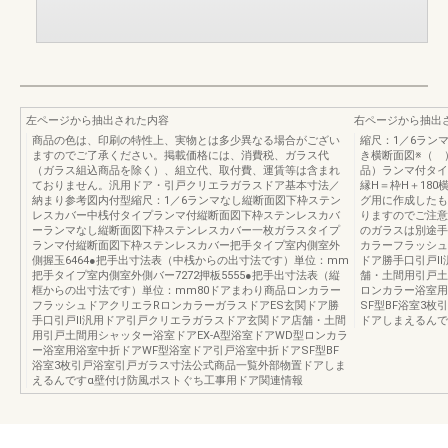
左ページから抽出された内容
右ページから抽出
商品の色は、印刷の特性上、実物とは多少異なる場合がござい
縮尺：1／6ラン
ますのでご了承ください。掲載価格には、消費税、ガラス代
き横断面図※（ 
（ガラス組込商品を除く）、組立代、取付費、運賃等は含まれ
品）ランマ付タイ
ておりません。汎用ドア・引戸クリエラガラスドア基本寸法／
縁H＝枠H＋180
納まり参考図内付型縮尺：1／6ランマなし縦断面図下枠ステン
グ用に作成したも
レスカバー中桟付タイプランマ付縦断面図下枠ステンレスカバ
りますのでご注意
ーランマなし縦断面図下枠ステンレスカバー一枚ガラスタイプ
のガラスは別途手
ランマ付縦断面図下枠ステンレスカバー把手タイプ室内側室外
カラーフラッシュ
側握玉6464●把手出寸法表（中桟からの出寸法です）単位：mm
ドア勝手口引戸Ⅱ
把手タイプ室内側室外側バー7272押板5555●把手出寸法表（縦
舗・土間用引戸土
框からの出寸法です）単位：mm80ドアまわり商品ロンカラー
ロンカラー浴室用
フラッシュドアクリエラRロンカラーガラスドアES玄関ドア勝
SF型BF浴室3
手口引戸Ⅱ汎用ドア引戸クリエラガラスドア玄関ドア店舗・土間
ドアしまえるんで
用引戸土間用シャッター浴室ドアEX-A型浴室ドアWD型ロンカラ
ー浴室用浴室中折ドアWF型浴室ドア引戸浴室中折ドアSF型BF
浴室3枚引戸浴室引戸ガラス寸法公式商品一覧外部物置ドアしま
えるんですα壁付け防風ポストぐち工事用ドア関連情報