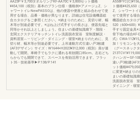
AA23P￥3,700タオルリングKF-AA70C￥3,800セット価格
A558FYC(C)¥
¥454,100（税別）基本のプラン仕様・価格例※アメージュZ、シ
ト価格¥425,6
ャワートイレNewPASSOは、他の便器や便座と組み合わせて使
Z、シャワートイ
用する場合、品番・価格が異なります。詳細は住宅設備機器総
せて使用する場合
合カタログをご参照ください。※納まりのために、見切り材、幅
機器総合カタログ
木等が別途必要です。※はね上げ式手すりの長さは、便器先端と
520（600×600）
同等かそれ以上としましょう。住まいの基礎知識廊下・階段・
手すり固定金具※
玄関エクステリアキッチントイレ洗面脱衣室浴 室制度解説・
骨下地の場合KF-D1
資料居室︵︶リビング・ダイニング・寝室※納まりのために、見
式）CWA-112¥1
切り材、幅木等が別途必要です。上吊連動方式引違い戸3枚建
加！リモコンを大型に
(AF3デザイン）サイズ：W1644×H2023¥312,000（税別）扉が連
（グースネックタ
動して開閉。車椅子でもラクに通れる有効開口85cm。左右どち
213TCV1¥119
らからでも開閉できて、スペースを有効活用できます。フラッ
クハンガーSF-10
ト35・技術基準▶P.138/P.141
違い戸3枚建(AF3デ
ット価格¥479,
に変更※納まりの
まいの基礎知識廊
洗面脱衣室浴 
ダイニング・寝室フラ