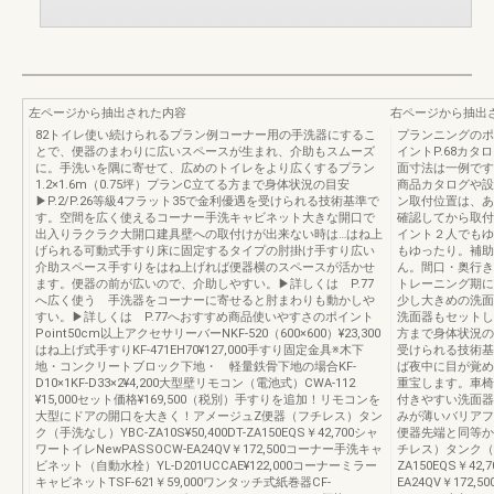
左ページから抽出された内容
右ページから抽出
82トイレ使い続けられるプラン例コーナー用の手洗器にするこ
プランニングのポ
とで、便器のまわりに広いスペースが生まれ、介助もスムーズ
イントP.68カタ
に。手洗いを隅に寄せて、広めのトイレをより広くするプラン
面寸法は一例です
1.2×1.6m（0.75坪）プランC立てる方まで身体状況の目安
商品カタログや設
▶P.2/P.26等級4フラット35で金利優遇を受けられる技術基準で
ン取付位置は、あ
す。空間を広く使えるコーナー手洗キャビネット大きな開口で
確認してから取付
出入りラクラク大開口建具壁への取付けが出来ない時は…はね上
イント２人でもゆ
げられる可動式手すり床に固定するタイプの肘掛け手すり広い
もゆったり。補助
介助スペース手すりをはね上げれば便器横のスペースが活かせ
ん。間口・奥行き
ます。便器の前が広いので、介助しやすい。▶詳しくは P.77
トレーニング期に
へ広く使う 手洗器をコーナーに寄せると肘まわりも動かしや
少し大きめの洗面
すい。▶詳しくは P.77へおすすめ商品使いやすさのポイント
洗面器もセットした
Point50cm以上アクセサリーバーNKF-520（600×600）¥23,300
方まで身体状況の目
はね上げ式手すりKF-471EH70¥127,000手すり固定金具※木下
受けられる技術基
地・コンクリートブロック下地・ 軽量鉄骨下地の場合KF-
ば夜中に目が覚め
D10×1KF-D33×2¥4,200大型壁リモコン（電池式）CWA-112
重宝します。車椅
¥15,000セット価格¥169,500（税別）手すりを追加！リモコンを
付きやすい洗面器
大型にドアの開口を大きく！アメージュZ便器（フチレス）タン
みが薄いバリアフ
ク（手洗なし）YBC-ZA10S¥50,400DT-ZA150EQS￥42,700シャ
便器先端と同等か
ワートイレNewPASSOCW-EA24QV￥172,500コーナー手洗キャ
チレス）タンク（手洗
ビネット（自動水栓）YL-D201UCCAE¥122,000コーナーミラー
ZA150EQS￥42
キャビネットTSF-621￥59,000ワンタッチ式紙巻器CF-
EA24QV￥172