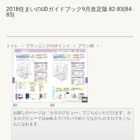
2018住まいのUDガイドブック9月改定版 82-83(84-
85)
トイレ
プランニングのポイント
プラン例
82
83
お探しのページは「カタログビュー」でごらんいただけます。カ
タログビューではweb上でパラパラめくりながらカタログをごら
んになれます。