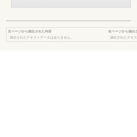
左ページから抽出された内容
右ページから抽出
抽出されたテキストデータはありません。
抽出されたテキス