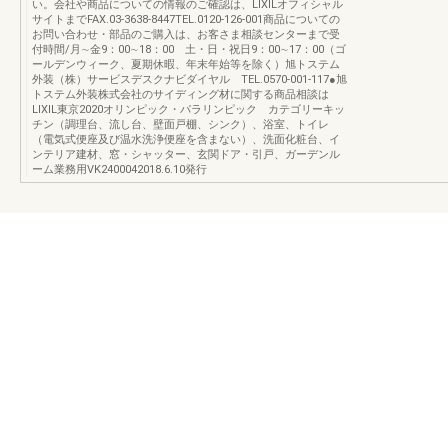
い。会社や商品についての情報のご確認は、LIXILオフィシャル
サイトまでFAX.03-3638-8447TEL.0120-126-001商品についての
お問い合わせ・部品のご購入は、お客さま相談センターまで受
付時間/月∼金9：00∼18：00 土・日・祝日9：00∼17：00（ゴ
ールデンウィーク、夏期休暇、年末年始等を除く）旭トステム
外装（株）サービスデスクナビダイヤル TEL.0570-001-117●旭
トステム外装株式会社のサイディング材に関する商品相談は
LIXIL東京2020オリンピック・パラリンピック カテゴリーキッ
チン（調理台、流し台、壁面戸棚、シンク）、浴室、トイレ
（電気式便座及び温水洗浄便座を含まない）、洗面化粧台、イ
ンテリア建材、窓・シャッター、玄関ドア・引戸、ガーデンル
ーム業務用VK2400042018.6.10発行