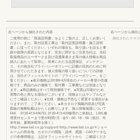
左ページから抽出された内容
右ページから抽出
ご使用の前に「取扱説明書」をよくご覧の上、正しくお使いく
抽出されたテキス
ださい。また、取付設置工事は「取付設置説明書・施工説明
書」に従ってください。いずれの場合も、取り扱いを誤ると事
故や故障の原因となります。安全に関するご注意当社は、当社
取扱商品のユーザーさま及び流通業者さま等の個人情報を商品
納入にあたって取得し、将来にわたる品質保証、メンテナン
ス、その他当社プライバシーポリシーに記載の目的のために利
用させていただきます。個人情報の取り扱いについての詳細
は、当社オフィシャルサイトの「プライバシーポリシー」をご
覧ください。●表示価格は2018年4月現在のメーカー希望小売価
格です。商品のみの価格で、取付費・工事費などは別途となり
ます。●商品価格はすべて税別価格です。●写真は印刷のため、
実際の色と異なる場合がございます。現物またはサンプルなど
にてご確認ください。●仕様・価格は予告なく変更する場合があ
りますので、ご了承ください。●本カタログ掲載内容及び写真・
図版の無断転載はかたくお断りします。個人情報保護について
FAX. 0120-413-436TEL.0120-413-433修理のご依頼は、LIXIL修
理受付センターまで受付時間/月∼金9：00∼18：00（祝日、年
末年始、夏期休暇等を除く）
http://www.lixil.co.jp/support/http://www.lixil.co.jp/※ショー
ルームの所在地、カタログの閲覧・請求、図面・CADデータな
どの各種情報は、上記オフィシャルサイトから ご確認くださ