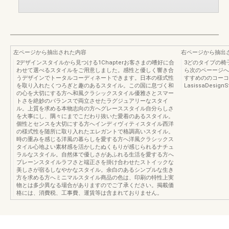
左ページから抽出された内容
右ページから抽出
2デザインスタイルから見つける1Chapterお客さまの嗜好に合
3どのタイプの椅
わせて選べるスタイルをご用意しました。感性と優しく響き合
ら次のペーージへ
うデザインでトータルコーディネートできます。日本の様式性
すすめののコーコ
を取り入れたくつろぎと趣のあるスタイル。この国に息づく和
LasissaDesignS
の心を大切にする方へ和風クラシックスタイル優雅さとスマー
トさを絶妙のバランスで両立させたラグジュアリーなスタイ
ル。上質を求める本物志向の方へグレーススタイル自分らしさ
を大事にし、隅々にまでこだわり抜いた愛着のあるスタイル。
個性とセンスを大切にする方へインディヴィティスタイル西洋
の様式性を随所に取り入れたエレガントで格調高いスタイル。
時の重みを感じる洋風の暮らしを愛する方へ洋風クラシックス
タイル心地よい素材感を活かしたぬくもりが感じられるナチュ
ラルなスタイル。自然体で優しさがあふれる生活を愛する方へ
プレーンスタイルラフさと端正さを掛け合わせたストイックな
美しさが宿るしなやかなスタイル。余白のあるシンプルな生き
方を求める方へミニマルスタイル商品の色は、印刷の特性上実
物とは多少異なる場合がありますのでご了承ください。掲載価
格には、消費税、工事費、運賃等は含まれておりません。