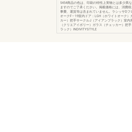
5454商品の色は、印刷の特性上実物とは多少異
ますのでご了承ください。掲載価格には、消費税
事費、運賃等は含まれていません。ラシッサDフ
オークF︶19室内ドア：LGH（ホワイトオーク）
カー）把手サークルJ（アイアンブラック）室内用
（クリエアイボリー）ガラス（チェッカー）把手
ラック）INDIVITYSTYLE