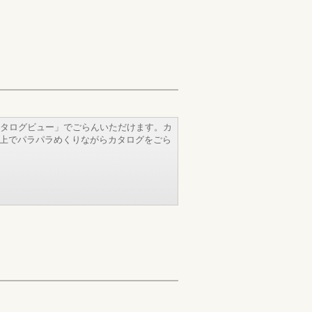
タログビュー」でごらんいただけます。カ
b上でパラパラめくりながらカタログをごら