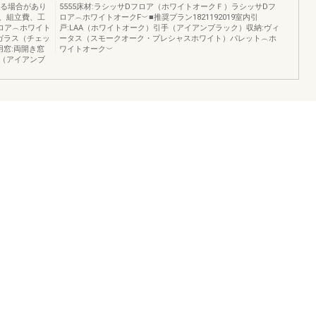
なる場合があり
5555床材:ラシッサDフロア（ホワイトオークＦ）ラシッサDフ
、組立費、工
ロア︵ホワイトオークF︶■推奨プラン1821192019室内引
ロア︵ホワイト
戸:LAA（ホワイトオーク）引手（アイアンブラック）収納:ヴィ
ガラス（チェッ
ータス（スモークオーク・プレシャスホワイト）パレット︵ホ
窓:両開き窓
ワイトオーク︶
（アイアンブ