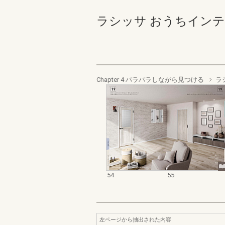
ラシッサ おうちインテリア
Chapter 4 パラパラしながら見つける
ラ
54
55
左ページから抽出された内容