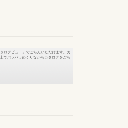
タログビュー」でごらんいただけます。カ
b上でパラパラめくりながらカタログをごら