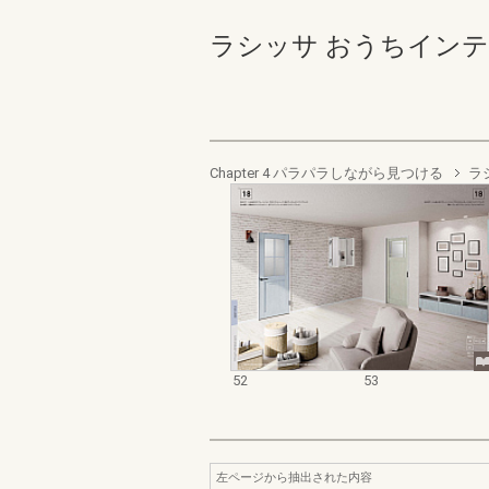
ラシッサ おうちインテリア
Chapter 4 パラパラしながら見つける
ラ
52
53
左ページから抽出された内容