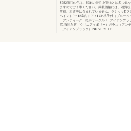
5252商品の色は、印刷の特性上実物とは多少異
ますのでご了承ください。掲載価格には、消費税
事費、運賃等は含まれていません。ラシッサDフ
ペイントF︶18室内ドア：LGH格子付（ブルーペ
（アンティーク）把手サークルJ（アイアンブラ
窓:両開き窓（クリエアイボリー）ガラス（アン
（アイアンブラック）INDIVITYSTYLE