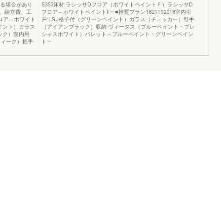
なる場合があり
5353床材:ラシッサDフロア（ホワイトペイントＦ）ラシッサD
、組立費、工
フロア︵ホワイトペイントF︶■推奨プラン1821192018室内引
ロア︵ホワイト
戸:LGJ格子付（グリーンペイント）ガラス（チェッカー）引手
イント）ガラス
（アイアンブラック）収納:ヴィータス（ブルーペイント・プレ
ック）室内用
シャスホワイト）パレット︵ブルーペイント・グリーンペイン
ティーク）把手
ト︶