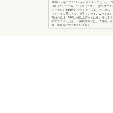
2828ハーモニアス12︵キャラクターアッシュ︶0
LGE（クリエモカ）ガラス（カスミ）把手スクエ
ニッケル）室内用窓:突出し窓（プレシャスホワ
（アクリル系パネル）把手（シャインニッケル）PLA
商品の色は、印刷の特性上実物とは多少異なる場
のでご了承ください。掲載価格には、消費税、組
費、運賃等は含まれていません。