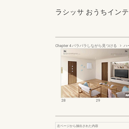
ラシッサ おうちインテリア
Chapter 4 パラパラしながら見つける
ハ
28
29
左ページから抽出された内容