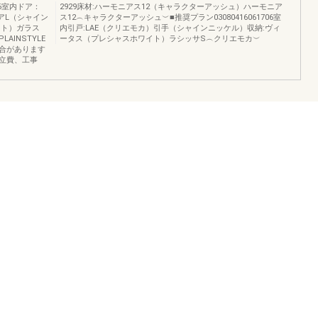
6室内ドア：
2929床材:ハーモニアス12（キャラクターアッシュ）ハーモニア
アL（シャイン
ス12︵キャラクターアッシュ︶■推奨プラン03080416061706室
イト）ガラス
内引戸:LAE（クリエモカ）引手（シャインニッケル）収納:ヴィ
INSTYLE
ータス（プレシャスホワイト）ラシッサS︵クリエモカ︶
合があります
立費、工事