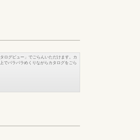
タログビュー」でごらんいただけます。カ
b上でパラパラめくりながらカタログをごら