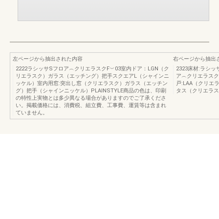
左ページから抽出された内容
右ページから抽出
2222ラシッサSフロア︵クリエラスクF︶03室内ドア：LGN（ク
2323床材:ラ
リエラスク）ガラス（エッチング）把手スクエアL（シャインニ
ア︵クリエラスクF︶
ッケル）室内用窓:突出し窓（クリエラスク）ガラス（エッチン
戸:LAA（クリ
グ）把手（シャインニッケル）PLAINSTYLE商品の色は、印刷
タス（クリエラス
の特性上実物とは多少異なる場合がありますのでご了承くださ
い。掲載価格には、消費税、組立費、工事費、運賃等は含まれ
ていません。