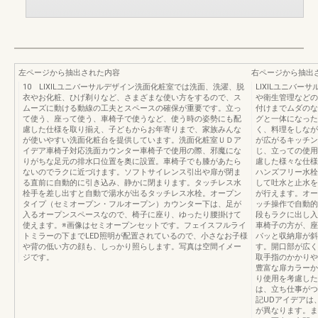
左ページから抽出された内容
右ページから抽出
10 LIXILユニバーサルデザイン洗面化粧室では洗面、洗濯、脱
LIXILユニバー
衣やお化粧、ひげ剃りなど、さまざまな使い方をするので、ス
や衛生管理などの
ムーズに動ける動線の工夫とスペースの確保が重要です。立っ
付けまでムダのな
て使う、座って使う、車椅子で使うなど、使う時の姿勢にも配
グと一体になった
慮した仕様を取り揃え、子どもからお年寄りまで、家族みんな
く、料理をしなが
が使いやすい洗面化粧台を提供しています。洗面化粧室ＵＤア
が広がるキッチン
イデア車椅子対応洗面カウンター車椅子で使用の際、邪魔にな
じ、立っての使用
りがちな足元の排水口位置を奥に設置。車椅子でも膝があたら
慮した様々な仕様
ないのでラクに近づけます。ソフトサイレンス引出や扉が閉ま
ハンズフリー水栓
る直前に自動的に引き込み、静かに閉まります。タッチレス水
して吐水と止水を
栓手を差し出すと自動で湯水が出るタッチレス水栓。オープン
が行えます。オー
タイプ（セミオープン・フルオープン）カウンター下は、足が
ッチ操作で自動的
入るオープンスペースなので、椅子に座り、ゆったり腰掛けて
段もラクに出し入
使えます。※画像はセミオープンセットです。フェイスフルライ
車椅子の方が、座
トミラーの下までLED照明が配置されているので、小さなお子様
パッと収納扉が斜
や背の低い方の顔も、しっかり照らします。写真は空間イメー
す。開口部が広く
ジです。
取手指のかかりや
豊富な扉カラーか
り使用を考慮した
は、立ち仕事がつ
記UDアイデアは
が異なります。ま