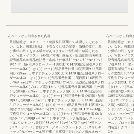
左ページから抽出された内容
右ページから抽出
最新情報は、Ｏｎｓｉｔｅ物販発注画面にて確認してくださ
最新情報は、Ｏｓ
い。なお、掲載部品は、予告なく仕様の変更、価格の改訂、及
い。なお、掲載部
び供給の終了をする場合がありますので発注時に確認くださ
び供給の終了をす
い。写真・イラスト（外観／寸法）商品名・販売期間備考発注
い。写真・イラス
記号部品名称部品色記号・名称上代価格ﾄﾞｱﾁｪｰﾝ/ﾄﾞｱｸﾛｰｻﾞｰ/引
記号部品名称部品色記
戸ｸﾛｰｻﾞｰ類<引戸クローザー>158C8ETC1478G旧宝樹引戸クロ
ｰ/引戸ｸﾛｰｻﾞｰ
ーザー本体C(こはく)(1セット)部品番号枝番-08関西間9.45尺間
彩香宝樹引戸クロ
用L=729mm日本ドアチェック製C8ETC1478H旧宝樹引戸クロー
ック製□8ETC14
ザー本体C(こはく)(1セット)部品番号枝番-11関西間12.6尺間用
宝樹引戸クローザ
L=968mm日本ドアチェック製C8ETC1478J旧宝樹宝樹引戸クロ
ェック製C8ETC7
ーザー本体C(ブロンズ系)(1セット)部品番号枝番-05四国･九州間
く)(1セット)日
6.3尺間用L=909mm日本ドアチェック製C8ETC1478K旧宝樹引
ー(関西間)L=95
戸クローザー本体C(こはく)(1セット)部品番号枝番-09四国･九州
C8ETC723C飛
間9.45尺間用L=705mm日本ドアチェック製C8ETC1478L旧宝樹
ト)日本ドアチェッ
引戸クローザー本体C(こはく)(1セット)部品番号枝番-12四国･九
入隅)L=830C
州間12.6尺間用L=944mm日本ドアチェック製C8ETC1478M旧
ンドル/クレセント/錠
宝樹引戸クローザー本体C(こはく)(1セット)部品番号枝番-06山
ジ/ストッパー/
陰間6.125尺間用L=931mm日本ドアチェック製部品リストハン
ャップ/カバー/
ドル/クレセント/錠類ﾄﾞｱﾁｪｰﾝ/ﾄﾞｱｸﾛｰｻﾞｰ/引戸ｸﾛｰｻﾞｰ類ヒン
ース／ブロック類
ジ/ストッパー/丁番類ポスト／ネームプレートフランス落しキ
内装逆引きコード
ャップ/カバー/シール類戸車／滑車引手外れ止め／振れ止めピ
Cセ