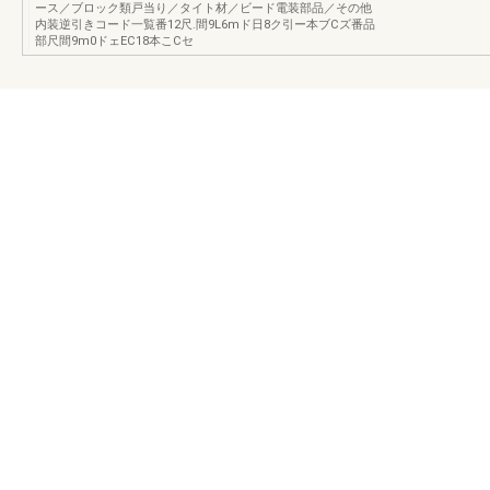
ース／ブロック類戸当り／タイト材／ビード電装部品／その他
内装逆引きコード一覧番12尺.間9L6mド日8ク引ー本ブCズ番品
部尺間9m0ドェEC18本こCセ