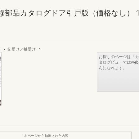
部品カタログドア引戸版（価格なし） 142-14
類
錠受け／軸受け
お探しのページは「カ
タログビューではwe
んになれます。
右ページから抽出された内容