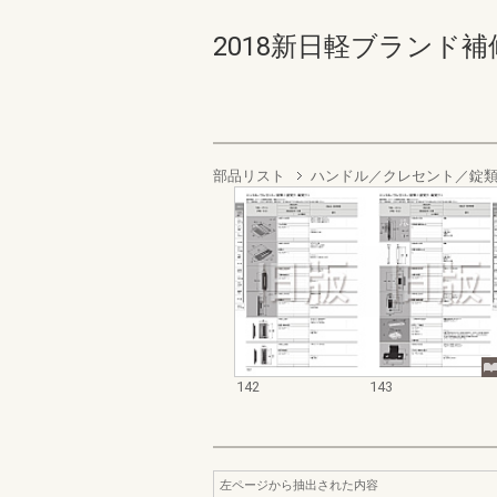
2018新日軽ブランド補修
部品リスト
ハンドル／クレセント／錠
142
143
左ページから抽出された内容