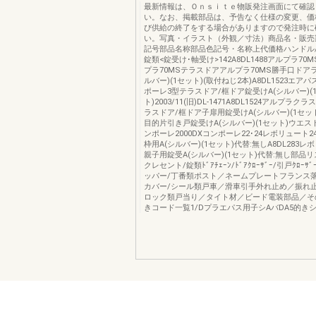
最新情報は、Ｏｎｓｉｔｅ物販発注画面にて確認
い。なお、掲載部品は、予告なく仕様の変更、価
び供給の終了をする場合がありますので発注時に
い。写真・イラスト（外観／寸法）商品名・販売
記号部品名称部品色記号・名称上代価格ハンドル/
錠類<錠受け･軸受け>142A8DL1488アルプラ7
プラ70MSテラスドアアルプラ70MS勝手口ドア
ルバー)(1セット)(取付ねじ2本)A8DL1523エア
ポーレ3型テラスドア/框ドア錠受けA(シルバー)(
ト)2003/11(旧)DL-1471A8DL1524アルプラク
ラスドア/框ドア子扉用錠受けA(シルバー)(1セット)
目的片引き戸錠受けA(シルバー)(1セット)ウエスト製
ンポーレ2000DXコンポーレ22･24レボリュート2
枠用A(シルバー)(1セット)代替:無しA8DL283レボ
親子用錠受A(シルバー)(1セット)代替:無し部品
クレセント/錠類ﾄﾞｱﾁｪｰﾝ/ﾄﾞｱｸﾛｰｻﾞｰ/引戸ｸﾛｰ
ッパー/丁番類ポスト／ネームプレートフランス落
カバー/シール類戸車／滑車引手外れ止め／振れ
ロック類戸当り／タイト材／ビード電装部品／そ
きコード一覧1/Dプラエパス用子シAバDA5的きシ