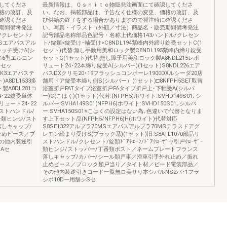
してくださ
最新情報は、Ｏｓｎｉｔｅ物販発注画面にて確認してくださ
格の改訂、及
い。なお、掲載部品は、予告なく仕様の変更、価格の改訂、及
確認くださ
び供給の終了をする場合がありますので発注時に確認くださ
期間備考発注
い。写真・イラスト（外観／寸法）商品名・販売期間備考発注
クレセント/
記号部品名称部品色記号・名称上代価格143ハンドル/クレセン
0MSエアパスアル
ト/錠類<錠受け･軸受け>C8NDL194紫峰内外締り錠受セットC(1
ラッチ受けA(シ
セット)代替:無し手動用美和ロック製C8NDL195紫峰内締り錠受
パス6型エルコン
セットC(1セット)代替:無し障子用美和ロック製A8NDL215レボ
1セッ
リュート24･22本締り錠受A(シルバー)(1セット)S8NDL226エア
ラスK3エアパステ
パスDXクリモ20･19フラッシュコンポーレ1900DXルシーダ20店
A8DL1533多
舗用ドア錠受本締り側S(シルバー）(1セット)□8NFPH5SET取替
A8DL281コ
浴室折戸FATタイプ浴室折戸FAタイプ折戸上･下軸受A(シルバ
4･22錠受単体
ー)C(こはく)(1セット)代替:(NFPH5)ホワイト:SVHD149S01､シ
リュート24･22
ルバー:SVHA149S01(NFPH6)ホワイト:SVHD150S01､シルバ
リストハンドル/
ー:SVHA150S01※こはくの設定はない為､色違いで代替となりま
ｻﾞｰ類ヒンジ/スト
す上下セット品(NFPH5/NFPH6)H(ホワイト)代替対応
しキャップ/
S8SE1322アルプラ70MSエアパスアルプラ70MSテラスドアグ
止めピース／ブ
レモン締まり受けS(ブラック系)(1セット)旧:S8ATL1070部品リ
の他内装逆引
ストハンドル/クレセント/錠類ﾄﾞｱﾁｪｰﾝ/ﾄﾞｱｸﾛｰｻﾞｰ/引戸ｸﾛｰｻﾞｰ
Aセ
類ヒンジ/ストッパー/丁番類ポスト／ネームプレートフランス
落しキャップ/カバー/シール類戸車／滑車引手外れ止め／振れ
止めピース／ブロック類戸当り／タイト材／ビード電装部品／
その他内装逆引きコード一覧無ロ美リり本シバルNS2パ･1フラ
シポ10Dー用舗シSセ