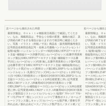
左ページから抽出された内容
右ページから抽出
最新情報は、Ｏｎｓｉｔｅ物販発注画面にて確認してくださ
最新情報は、Ｏｓ
い。なお、掲載部品は、予告なく仕様の変更、価格の改訂、及
い。なお、掲載部
び供給の終了をする場合がありますので発注時に確認くださ
び供給の終了をす
い。写真・イラスト（外観／寸法）商品名・販売期間備考発注
い。写真・イラス
記号部品名称部品色記号・名称上代価格ハンドル/クレセント/
記号部品名称部品
錠類<錠類･ハンドル･シリンダー>90(R)S8DL187P2アーキテク
ト/錠類<錠類･ハ
ト主錠･補助錠ケース(R勝手)S(シルバー)(1セット)右勝手用美和
助錠取付ねじC(ブロ
ロック製(L)S8DL187P3アーキテクト主錠･補助錠ケース(L勝
和ロック製H8DL
手)S(シルバー)(1セット)代替:無し左勝手用美和ロック製※写真
レバーハンドル室内側
は右勝手用ですS8DL187P5アーキテクト主錠･補助錠取付ねじ
ルファ製H8DL2
S(ブラック系)(1セット)美和ロック製□8DL205P1パレル主錠用
バーハンドル室外側H
ハンドルセット･丸座C(ブロンズ)H(シルバー)(1セット)03/10よ
ファ製H8DL21
り(S･H)8DL1359美和ロック製ADC(H)BOX1C8DL205P2パレル
ケースH(シルバー)(
主錠ケースC(シルバー)(1セット)UR仕様変更に伴い記号変更
用H8DL214P
A8DL1361ディスク､UR兼用ADC(H)BOX1美和ロック製
ースH(シルバー)(1
C8DL206P1パレル補助錠ケースC(シルバー)(1セット)UR仕様変
52HADBOX1(
更に伴い記号変更A8DL1362ディスク､UR兼用ADC(H)BOX1美和
ーレ1900DX
ロック製部品リストハンドル/クレセント/錠類ﾄﾞｱﾁｪｰﾝ/ﾄﾞｱｸﾛｰ
H(1セット)､代替
ｻﾞｰ/引戸ｸﾛｰｻﾞｰ類ヒンジ/ストッパー/丁番類ポスト／ネームプ
製部品リストハンドル
レートフランス落しキャップ/カバー/シール類戸車／滑車引手
戸ｸﾛｰｻﾞｰ類ヒ
外れ止め／振れ止めピース／ブロック類戸当り／タイト材／ビ
フランス落しキャ