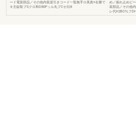
ード電装部品／その他内装逆引きコード一覧無手ロ美真※右勝で
め／振れ止めピー
キ主錠取ブSクロ和D80Pッル丸ブCセS)8
装部品／その他内
レ代H2BO1LフD