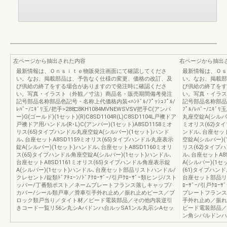
左ページから抽出された内容
右ページから抽出
最新情報は、Ｏｎｓｉｔｅ物販発注画面にて確認してくださ
最新情報は、Ｏｓ
い。なお、掲載部品は、予告なく仕様の変更、価格の改訂、及
い。なお、掲載部
び供給の終了をする場合がありますので発注時に確認くださ
び供給の終了をす
い。写真・イラスト（外観／寸法）商品名・販売期間備考発注
い。写真・イラス
記号部品名称部品色記号・名称上代価格内装<ﾊﾝﾄﾞﾙ/ﾌﾟｯｼｭﾌﾟﾙ/
記号部品名称部品色
ﾚﾊﾞｰ/ﾆｷﾞﾘ玉/把手>288□8KH1084MVNEWSVSV把手C(アンバ
ﾌﾟﾙ/ﾚﾊﾞｰ/ﾆｷ
ー)G(ゴールド)(1セット)(R)C8SD1104R(L)C8SD1104L戸襖ドア
丸座空錠A(シルバー
戸襖ドア用ハンドル(R･L)C(アンバー)(1セット)A8SD1158ミオ
ミオリス(62)タ
リス(65)タイプハンドル丸座空錠A(シルバー)(1セット)ハンド
ンドル､台座セット
ル､台座セットA8SD1159ミオリス(65)タイプハンドル丸座表示
空錠A(シルバー)(
錠A(シルバー)(1セット)ハンドル､台座セットA8SD1160ミオリ
リス(62)タイプ
ス(65)タイプハンドル角座空錠A(シルバー)(1セット)ハンドル､
ル､台座セットA8
台座セットA8SD1161ミオリス(65)タイプハンドル角座表示錠
A(シルバー)(1セ
A(シルバー)(1セット)ハンドル､台座セット部品リストハンドル/
(61)タイプハン
クレセント/錠類ﾄﾞｱﾁｪｰﾝ/ﾄﾞｱｸﾛｰｻﾞｰ/引戸ｸﾛｰｻﾞｰ類ヒンジ/スト
台座セット部品リス
ッパー/丁番類ポスト／ネームプレートフランス落しキャップ/
ﾛｰｻﾞｰ/引戸ｸ
カバー/シール類戸車／滑車引手外れ止め／振れ止めピース／ブ
プレートフランス
ロック類戸当り／タイト材／ビード電装部品／その他内装逆引
手外れ止め／振れ
きコード一覧リ56ン丸シAバドンハ台ルッSA1ンル丸示シAセッ
ビード電装部品／
ン角シバルドンハ