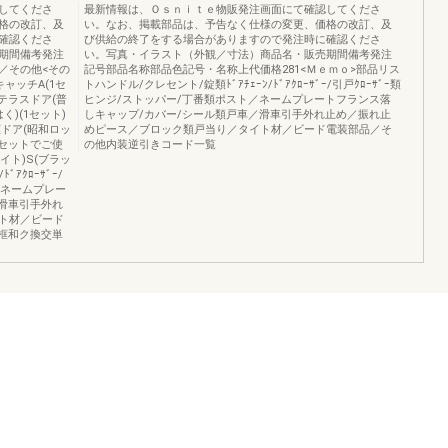
してくださ
最新情報は、Ｏｓｎｉｔｅ物販発注画面にて確認してくださ
格の改訂、及
い。なお、掲載部品は、予告なく仕様の変更、価格の改訂、及
確認くださ
び供給の終了をする場合がありますので発注時に確認くださ
期間備考発注
い。写真・イラスト（外観／寸法）商品名・販売期間備考発注
／その他<その
記号部品名称部品色記号・名称上代価格281<Ｍｅｍｏ>部品リス
キャッチA(1セ
トハンドル/クレセント/錠類ﾄﾞｱﾁｪｰﾝ/ﾄﾞｱｸﾛｰｻﾞｰ/引戸ｸﾛｰｻﾞｰ類
0テラスドア(普
ヒンジ/ストッパー/丁番類ポスト／ネームプレートフランス落
く)(1セット)
しキャップ/カバー/シール類戸車／滑車引手外れ止め／振れ止
品)框ドア(昭和ロッ
めピース／ブロック類戸当り／タイト材／ビード電装部品／そ
セットでご使
の他内装逆引きコード一覧
イト)S(ブラッ
ｱｸﾛｰｻﾞｰ/
／ネームプレー
滑車引手外れ
ト材／ビード
交框和ク換交単