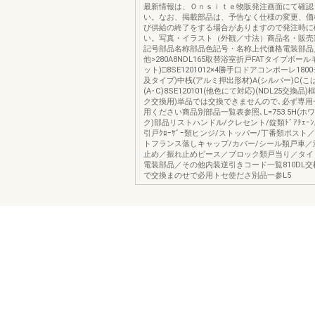
最新情報は、Ｏｎｓｉｔｅ物販発注画面にて確認
い。なお、掲載部品は、予告なく仕様の変更、価
び供給の終了をする場合がありますので発注時に
い。写真・イラスト（外観／寸法）商品名・販売
記号部品名称部品色記号・名称上代価格電装部品
他>280A8NDL165取替浴室折戸FATタイプボール
ット)□8SE1201012×4勝手口ドアコンポーレ180
及タイプ)中桟(アルミ押出形材)A(シルバー)C(こは
(A･C)8SE120101(他色にて対応)(NDL25交換
ク交換用)単品では交換できませんので､必ず専用
用ください商品別部品一覧表参照､L=753.5H(ホワ
ク)部品リストハンドル/クレセント/錠類ﾄﾞｱﾁｪｰﾝ/ﾄﾞ
引戸ｸﾛｰｻﾞｰ類ヒンジ/ストッパー/丁番類ポスト
トフランス落しキャップ/カバー/シール類戸車／
止め／振れ止めピース／ブロック類戸当り／タイ
電装部品／その他内装逆引きコード一覧810DL
で交換まのせで必用トセ使ださ別品一参L5