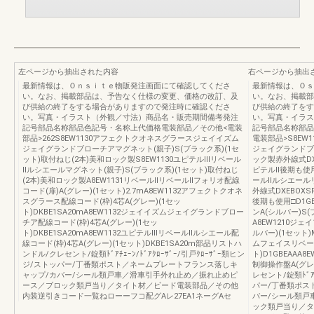
左ページから抽出された内容
右ページから抽出
最新情報は、Ｏｎｓｉｔｅ物販発注画面にて確認してくださ
最新情報は、Ｏｓ
い。なお、掲載部品は、予告なく仕様の変更、価格の改訂、及
い。なお、掲載部
び供給の終了をする場合がありますので発注時に確認くださ
び供給の終了をす
い。写真・イラスト（外観／寸法）商品名・販売期間備考発注
い。写真・イラス
記号部品名称部品色記号・名称上代価格電装部品／その他<電装
記号部品名称部品
部品>262S8EW1130アフェクトクオネスグラースジェイイズム
電装部品>S8E
ジェイグランドブローチアマグネット(親子)S(ブラック系)(1セ
ジェイグランドブ
ット)取付ねじ(2本)美和ロック製S8EW1130ユピテルⅢリベール
ック製赤外線式DXEB
Ⅱルシエールマグネット(親子)S(ブラック系)(1セット)取付ねじ
ピテルⅡ後期も使用
(2本)美和ロック製A8EW1131リベールⅡリベールⅡフォリオ配線
ールⅡルシエールリ
コード(扉)A(グレー)(1セット)2.7mA8EW1132アフェクトクオネ
外線式DXEBOXSR
スグラース配線コード(枠)4芯A(グレー)(1セッ
後期も使用□D1
ト)DKBE1SA20mA8EW1132ジェイイズムジェイグランドブロー
ンA(シルバー)S
チア配線コード(枠)4芯A(グレー)(1セッ
A8EW1210ジ
ト)DKBE1SA20mA8EW1132ユピテルⅢリベールⅡルシエール配
ルバー)(1セット)
線コード(枠)4芯A(グレー)(1セット)DKBE1SA20m部品リストハ
ムフェイスリベール
ンドル/クレセント/錠類ﾄﾞｱﾁｪｰﾝ/ﾄﾞｱｸﾛｰｻﾞｰ/引戸ｸﾛｰｻﾞｰ類ヒン
ト)D1GBEAAA
ジ/ストッパー/丁番類ポスト／ネームプレートフランス落しキ
制御操作盤A(グレ
ャップ/カバー/シール類戸車／滑車引手外れ止め／振れ止めピ
レセント/錠類ﾄﾞｱﾁ
ース／ブロック類戸当り／タイト材／ビード電装部品／その他
パー/丁番類ポス
内装逆引きコード一覧ねローーフコ配グAレ27EA1ネーグAセ
バー/シール類戸
ック類戸当り／タ