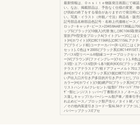
最新情報は、Ｏｎｓｉｔｅ物販発注画面にて確認
い。なお、掲載部品は、予告なく仕様の変更、価
び供給の終了をする場合がありますので発注時に
い。写真・イラスト（外観／寸法）商品名・販売
記号部品名称部品色記号・名称上代価格ピース／
ロック･キャッチ･ピース>234S8AAB1138嵐山
ップS(ブラック)(10個入)代替:無し□8C1065取
室折戸H型安全ブロックA(ライトグレー)C(こはく)
ト)H(ホワイト)(R)□8C1156R(L)□8C1156Lア
ア(ブラインド框)コーナーカバー(R･L)C(こはく)H
セット)､C色は￥200S(ブラック系)□8C1491SE
アパス6型リベールⅢ額縁コーナーブロックセット
ー)V(ブラウン)F(ファイングレー)(1セット)､R色
ス5型･エアパス6型(R･L各1個)R(KX)S(ブラック系)
テラスドアテラスドア/框ドアフォーメルト70エ
弁H(ホワイト)S(ブラック系)(1個)□8ETC379
い戸出入口片引き戸多目的片引き戸チリだしブロッ
カラー)H(ホワイト)(1個)網戸S(ブラック系)V(
リストハンドル/クレセント/錠類ﾄﾞｱﾁｪｰﾝ/ﾄﾞｱｸﾛｰ
ｻﾞｰ類ヒンジ/ストッパー/丁番類ポスト／ネーム
ス落しキャップ/カバー/シール類戸車／滑車引手
れ止めピース／ブロック類戸当り／タイト材／ビ
／その他内装逆引きコード一覧6L56テドブナコLこ
パパーッブクッスEブセ