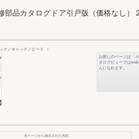
部品カタログドア引戸版（価格なし） 234-23
ック／キャッチ／ピース
お探しのページは「カ
タログビューではwe
んになれます。
右ページから抽出された内容