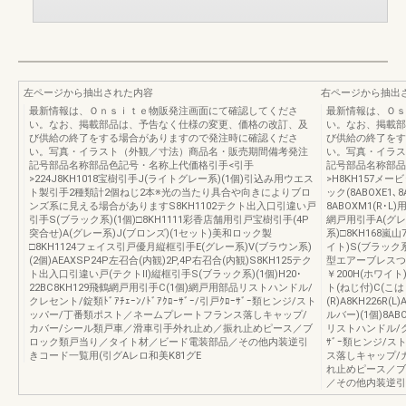
左ページから抽出された内容
右ページから抽出
最新情報は、Ｏｎｓｉｔｅ物販発注画面にて確認してくださ
最新情報は、Ｏｓ
い。なお、掲載部品は、予告なく仕様の変更、価格の改訂、及
い。なお、掲載部
び供給の終了をする場合がありますので発注時に確認くださ
び供給の終了をす
い。写真・イラスト（外観／寸法）商品名・販売期間備考発注
い。写真・イラス
記号部品名称部品色記号・名称上代価格引手<引手
記号部品名称部品
>224J8KH1018宝樹引手J(ライトグレー系)(1個)引込み用ウエス
>H8KH157メ
ト製引手2種類計2個ねじ2本※光の当たり具合や向きによりブロ
ック(8ABOXE1､
ンズ系に見える場合がありますS8KH1102テクト出入口引違い戸
8ABOXM1(R･
引手S(ブラック系)(1個)□8KH1111彩香店舗用引戸宝樹引手(4P
網戸用引手A(グレー
突合せ)A(グレー系)J(ブロンズ)(1セット)美和ロック製
系)□8KH168嵐
□8KH1124フェイス引戸優月縦框引手E(グレー系)V(ブラウン系)
イト)S(ブラック
(2個)AEAXSP24P左召合(内観)2P,4P右召合(内観)S8KH125テク
型エアーブレスつま
ト出入口引違い戸(テクトⅡ)縦框引手S(ブラック系)(1個)H20･
￥200H(ホワイ
22BC8KH129飛鶴網戸用引手C(1個)網戸用部品リストハンドル/
ト(ねじ付)C(こは
クレセント/錠類ﾄﾞｱﾁｪｰﾝ/ﾄﾞｱｸﾛｰｻﾞｰ/引戸ｸﾛｰｻﾞｰ類ヒンジ/スト
(R)A8KH226R
ッパー/丁番類ポスト／ネームプレートフランス落しキャップ/
ルバー)(1個)8A
カバー/シール類戸車／滑車引手外れ止め／振れ止めピース／ブ
リストハンドル/クレセ
ロック類戸当り／タイト材／ビード電装部品／その他内装逆引
ｻﾞｰ類ヒンジ/
きコード一覧用(引グAレロ和美K81グE
ス落しキャップ/
れ止めピース／ブ
／その他内装逆引