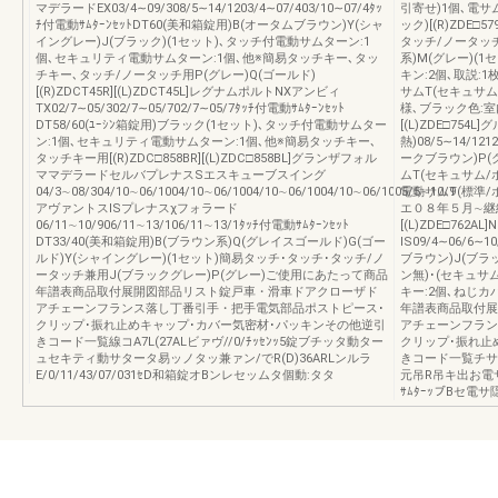
マデラードEX03/4∼09/308/5∼14/1203/4∼07/403/10∼07/4ﾀｯ
引寄せ)1個､電サ
ﾁ付電動ｻﾑﾀｰﾝｾｯﾄDT60(美和箱錠用)B(オータムブラウン)Y(シャ
ック)[(R)ZDE□5
イングレー)J(ブラック)(1セット)､タッチ付電動サムターン:1
タッチ/ノータッチ
個､セキュリティ電動サムターン:1個､他※簡易タッチキー､タッ
系)M(グレー)(
チキー､タッチ/ノータッチ用P(グレー)Q(ゴールド)
キン:2個､取説:1
[(R)ZDCT45R][(L)ZDCT45L]レグナムポルトNXアンビィ
サムT(セキュサム
TX02/7∼05/302/7∼05/702/7∼05/7ﾀｯﾁ付電動ｻﾑﾀｰﾝｾｯﾄ
様､ブラック色:室内
DT58/60(ﾕｰｼﾝ箱錠用)ブラック(1セット)､タッチ付電動サムター
[(L)ZDE□754
ン:1個､セキュリティ電動サムターン:1個､他※簡易タッチキー､
熱)08/5∼14/12
タッチキー用[(R)ZDC□858BR][(L)ZDC□858BL]グランザフォル
ークブラウン)P(
ママデラードセルバプレナスSエスキューブスイング
ムT(セキュサム/ボタ
04/3∼08/304/10∼06/1004/10∼06/1004/10∼06/1004/10∼06/1005/5∼10/9
電動サムT(標準/ボタ
アヴァントスISプレナスχフォラード
エ０８年５月∼継続販
06/11∼10/906/11∼13/106/11∼13/1ﾀｯﾁ付電動ｻﾑﾀｰﾝｾｯﾄ
[(L)ZDE□76
DT33/40(美和箱錠用)B(ブラウン系)Q(グレイスゴールド)G(ゴー
IS09/4∼06/6∼
ルド)Y(シャイングレー)(1セット)簡易タッチ･タッチ･タッチ/ノ
ブラウン)J(ブラ
ータッチ兼用J(ブラックグレー)P(グレー)ご使用にあたって商品
ン無)･(セキュサ
年譜表商品取付展開図部品リスト錠戸車・滑車ドアクローザド
キー:2個､ねじカ
アチェーンフランス落し丁番引手・把手電気部品ポストピース･
年譜表商品取付展
クリップ･振れ止めキャップ･カバー気密材･パッキンその他逆引
アチェーンフラン
きコード一覧線コA7L(27ALビァヴ//0/ﾁｯｾﾝｯ5錠ブチッタ動ター
クリップ･振れ止
ュセキティ動サタータ易ッノタッ兼ァン/でR(D)36ARLンルラ
きコード一覧チサ動
E/0/11/43/07/031ｾD和箱錠オBンレセッムタ個動:タタ
元吊R吊キ出お電サ
ｻﾑﾀｰｯブBセ電サ