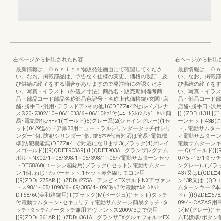
左ページから抽出された内容
右ページから抽出
最新情報は、Ｏｎｓｉｔｅ物販発注画面にて確認してくださ
最新情報は、Ｏｎ
い。なお、掲載部品は、予告なく仕様の変更、価格の改訂、及
い。なお、掲載部
び供給の終了をする場合がありますので発注時に確認くださ
び供給の終了をす
い。写真・イラスト（外観／寸法）商品名・販売期間備考商
い。写真・イラス
品・部品コード部品名称部品色記号・名称上代価格錠<玄関･店
品・部品コード部
舗･勝手口･汎用･テラスドア>その他160DEZZ■42セルバプレナ
店舗･勝手口･汎用･
スS20･2302/10∼06/1003/6∼06/10ﾀｯﾁ付(ﾆｭｰﾄﾗﾙ)ｼﾘﾝﾀﾞｰｾｯﾄ簡
[(L)ZDE□13
易･電気防犯ｱﾗｰﾑ1(ゴールド)5(グレー系)2(シャイングレー)(1セ
ーンセット43B(こ
ット)04/9迄のドア厚33用ニュートラルシリンダータッチ付シリ
ト)､電動サムターン
ンダー1個､防犯シリンダー1個､鍵5本※代替対応は簡易･電気標
ィ電動サムターン(Q
準(防犯機能無)DEZZ■41で対応になります3(ブラック)4(グレイ
電動サムターンキー
スゴールド)[(R)QDET903AR][(L)QDET903AL]グランザレグナム
ー)Q(ゴールド)[(R
ポルトNX02/1∼08/398/1∼05/398/1∼05/7電動サムターンセッ
07/5∼13/1タ
トDT58/60(ユーシン箱錠用)ブラック(1セット)､電動サムター
ングレー)J(ブラ
ン:1個､ねじ･カバーセット:1セット赤外線リモコン用
43R又はL(QDL□
[(R)ZDD□275AR][(L)ZDD□275AL]アンビィTXポルトNXアヴァン
ン43R又はL(QD
トス98/1∼05/1098/6∼09/305/4∼09/3ﾀｯﾁ付電動ｻﾑﾀｰﾝｾｯﾄ
ムターンキー:2本
DT58/60(美和箱錠用)T(ブラック)M(ベージュ)(1セット)タッチ
ド）[(R)ZDE□57
付電動サムターン･セキュリティ電動サムターン簡易タッチ･タ
09/4∼CAZAS用
ッチ･タッチ/ノータッチ兼用アヴァントス2009/3まで使用
ン)M(グレー)(1
[(R)ZDD□361AR][(L)ZDD□361AL]グランザEXグルエフォルマEX
ムT(標準/ボタン