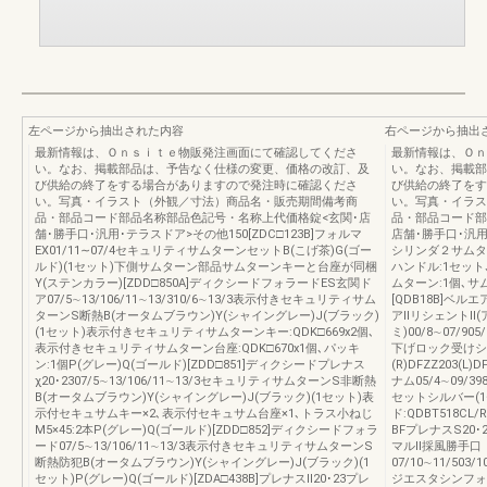
左ページから抽出された内容
右ページから抽出
最新情報は、Ｏｎｓｉｔｅ物販発注画面にて確認してくださ
最新情報は、Ｏｎ
い。なお、掲載部品は、予告なく仕様の変更、価格の改訂、及
い。なお、掲載部
び供給の終了をする場合がありますので発注時に確認くださ
び供給の終了をす
い。写真・イラスト（外観／寸法）商品名・販売期間備考商
い。写真・イラス
品・部品コード部品名称部品色記号・名称上代価格錠<玄関･店
品・部品コード部
舗･勝手口･汎用･テラスドア>その他150[ZDC□123B]フォルマ
店舗･勝手口･汎用
EX01/11∼07/4セキュリティサムターンセットB(こげ茶)G(ゴー
シリンダ２サムター
ルド)(1セット)下側サムターン部品サムターンキーと台座が同梱
ハンドル:1セット
Y(ステンカラー)[ZDD□850A]ディクシードフォラードES玄関ド
ムターン:1個､サ
ア07/5∼13/106/11∼13/310/6∼13/3表示付きセキュリティサム
[QDB18B]ベルエ
ターンS断熱B(オータムブラウン)Y(シャイングレー)J(ブラック)
アⅡリシェントⅡ(
(1セット)表示付きセキュリティサムターンキー:QDK□669x2個､
ミ)00/8∼07/905
表示付きセキュリティサムターン台座:QDK□670x1個､パッキ
下げロック受けシ
ン:1個P(グレー)Q(ゴールド)[ZDD□851]ディクシードプレナス
(R)DFZZ203
χ20･2307/5∼13/106/11∼13/3セキュリティサムターンS非断熱
ナム05/4∼09/39
B(オータムブラウン)Y(シャイングレー)J(ブラック)(1セット)表
セットシルバー(
示付セキュサムキー×2､表示付セキュサム台座×1､トラス小ねじ
ド:QDBT518CL/R
M5×45:2本P(グレー)Q(ゴールド)[ZDD□852]ディクシードフォラ
BFプレナスS20･
ード07/5∼13/106/11∼13/3表示付きセキュリティサムターンS
マルⅡ採風勝手口
断熱防犯B(オータムブラウン)Y(シャイングレー)J(ブラック)(1
07/10∼11/503/1
セット)P(グレー)Q(ゴールド)[ZDA□438B]プレナスⅡ20･23プレ
ジエスタシンフォ