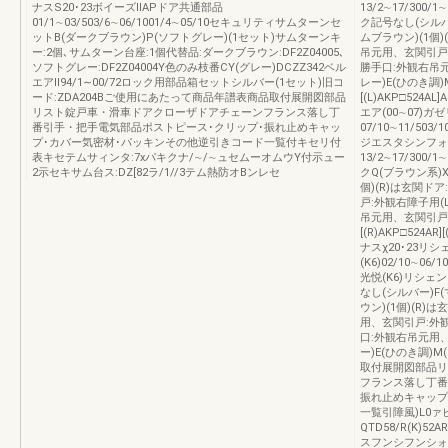
ナスS20･23ボイーズⅡAPドア共通部品
13/2∼17/300/
01/1∼03/503/6∼06/1001/4∼05/10セキュリティサムターンセ
ク記号なし(シルバ
ットB(ダークブラウン)P(ソフトグレー)(1セット)サムターンキ
ムブラウン)(1個
ー:2個､サムターン台座:1個代替品:ダークブラウン:DF2Z04005､
吊元用、玄関引戸
ソフトグレー:DF2Z04004Y色のみ枝番CY(グレー)DCZZ342ベル
勝手口:外観右吊元
エアⅡ94/1∼00/72ロック用部品箱セットシルバー(1セット)旧コ
レー)E(ひのき調)M
ード:ZDA204Bご使用にあたって商品年譜表商品取付展開図部品
[(L)AKP□524
リスト錠戸車・滑車ドアクローザドアチェーンフランス落し丁
エア(00∼07)
番引手・把手電気部品ポストピース･クリップ･振れ止めキャッ
07/10∼11/503/1
プ･カバー気密材･パッキンその他逆引きコード一覧付キセリ付
ジエスタシンフォ
表キセテムサィンタ:7xパキクナ/∼/∼ュセムーオムウY付示ュー
13/2∼17/300/
2示セキサム台ス:DZ[82ラ/1//3テム熱防オBンレセ
クQ(ブラウン系)X
個)(R)は玄関ド
戸:外観右障子用(
吊元用、玄関引戸:
[(R)AKP□524A
ナスχ20･23リ
(K6)02/10∼06/1
光悦(K6)リシェン
なし(シルバー)F
ウン)(1個)(R
用、玄関引戸:外
口:外観右吊元用、
ー)E(ひのき調)
取付展開図部品リ
フランス落し丁番
振れ止めキャップ
一覧引障風)L0ァ
QTD58/R(K)52
スフンシフンシォ