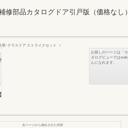
修部品カタログドア引戸版（価格なし） 140-1
汎用･テラスドア ストライクセット
お探しのページは「カ
タログビューではwe
んになれます。
右ページから抽出された内容