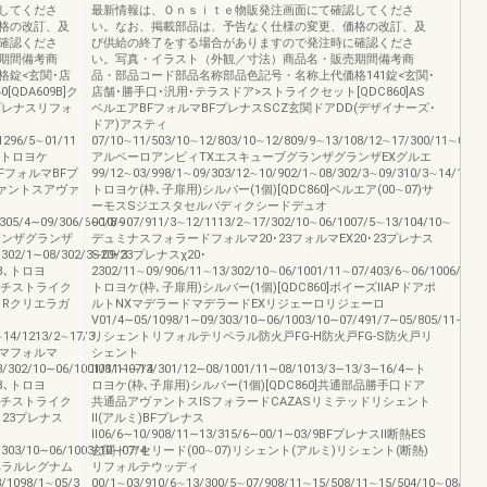
してくださ
最新情報は、Ｏｎｓｉｔｅ物販発注画面にて確認してくださ
格の改訂、及
い。なお、掲載部品は、予告なく仕様の変更、価格の改訂、及
確認くださ
び供給の終了をする場合がありますので発注時に確認くださ
期間備考商
い。写真・イラスト（外観／寸法）商品名・販売期間備考商
格錠<玄関･店
品・部品コード部品名称部品色記号・名称上代価格141錠<玄関･
QDA609B]ク
店舗･勝手口･汎用･テラスドア>ストライクセット[QDC860]AS
プレナスリフォ
ベルエアBFフォルマBFプレナスSCZ玄関ドアDD(デザイナーズ･
ドア)アスティ
1296/5∼01/11
07/10∼11/503/10∼12/803/10∼12/809/9∼13/108/12∼17/300/11∼08/3
､トロヨケ
アルベーロアンビィTXエスキューブグランザグランザEXグルエ
]BFフォルマBFプ
99/12∼03/998/1∼09/303/12∼10/902/1∼08/302/3∼09/310/3∼14/12
ヴァントスアヴァ
トロヨケ(枠､子扉用)シルバー(1個)[QDC860]ベルエア(00∼07)サ
ーモスSジエスタセルバディクシードデュオ
305/4∼09/306/6∼10/9
00/8∼07/911/3∼12/1113/2∼17/302/10∼06/1007/5∼13/104/10∼
ランザグランザ
デュミナスフォラードフォルマ20･23フォルマEX20･23プレナス
/302/1∼08/302/3∼09/3
S20･23プレナスχ20･
B､トロヨ
2302/11∼09/906/11∼13/302/10∼06/1001/11∼07/403/6∼06/1006/11∼
ッチストライク
トロヨケ(枠､子扉用)シルバー(1個)[QDC860]ボイーズⅡAPドアポ
ラRクリエラガ
ルトNXマデラードマデラードEXリジェーロリジェーロ
V01/4∼05/1098/1∼09/303/10∼06/1003/10∼07/491/7∼05/805/11∼13/
∼14/1213/2∼17/3
リシェントリフォルテリペラル防火戸FG-H防火戸FG-S防火戸リ
マフォルマ
シェント
3/302/10∼06/1001/11∼07/4
Ⅱ08/11∼13/301/12∼08/1001/11∼08/1013/3∼13/3∼16/4∼ト
B､トロヨ
ロヨケ(枠､子扉用)シルバー(1個)[QDC860]共通部品勝手口ドア
ッチストライク
共通品アヴァントスISフォラードCAZASリミテッドリシェント
･23プレナス
Ⅱ(アルミ)BFプレナス
Ⅱ06/6∼10/908/11∼13/315/6∼00/1∼03/9BFプレナスⅡ断熱ES
/303/10∼06/1003/10∼07/4
玄関ドアセリード(00∼07)リシェント(アルミ)リシェント(断熱)
ペラルレグナム
リフォルテウッディ
/1098/1∼05/3
00/1∼03/910/6∼13/300/5∼07/908/11∼15/508/11∼15/504/10∼08/10