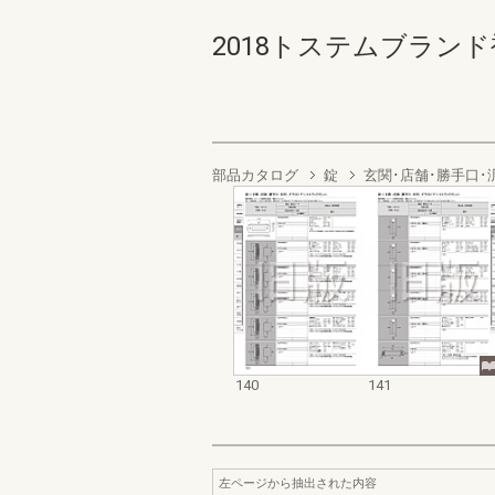
2018トステムブランド補
部品カタログ
錠
玄関･店舗･勝手口･
140
141
左ページから抽出された内容