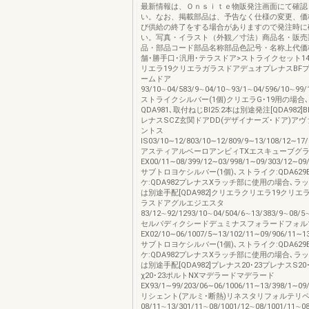
最新情報は、Ｏｎｓｉｔｅ物販発注画面にて確認
い。なお、掲載部品は、予告なく仕様の変更、価
び供給の終了をする場合がありますので発注時に
い。写真・イラスト（外観／寸法）商品名・販売
品・部品コード部品名称部品色記号・名称上代価
舗･勝手口･汎用･テラスドア>ストライクセット140[
リエラ19クリエラガラスドアデュオプレナスBF
ームドア
93/10∼04/583/9∼04/10∼93/1∼04/596/10∼99/
ストライクシルバー(1個)クリエラG･19用の場合
QDA981､取付ねじBI25:2本は別途発注[QDA982
レナスSCZ玄関ドアDD(デザイナーズ･ドア)ア
ントス
IS03/10∼12/803/10∼12/809/9∼13/108/12∼17/
アスティアルベーロアンビィTXエスキューブグ
EX00/11∼08/399/12∼03/998/1∼09/303/12∼09
サブトロヨケシルバー(1個)､ストライク:QDA629
ケ:QDA982プレナスXラッチ部に使用の場合､ラ
は別途手配[QDA982]クリエラクリエラ19クリエ
ラスドアグルエジエスタ
83/12∼92/1293/10∼04/504/6∼13/383/9∼08/5
セルバディクシードデュミナスフォラードフォル
EX02/10∼06/1007/5∼13/102/11∼09/906/11∼1
サブトロヨケシルバー(1個)､ストライク:QDA629
ケ:QDA982プレナスXラッチ部に使用の場合､ラ
は別途手配[QDA982]プレナス20･23プレナスS20
χ20･23ポルトNXマデラードマデラード
EX93/1∼99/203/06∼06/1006/11∼13/398/1∼09
リシェント(アルミ･断熱)リネスタリフォルテリ
08/11∼13/301/11∼08/1001/12∼08/1001/11∼08