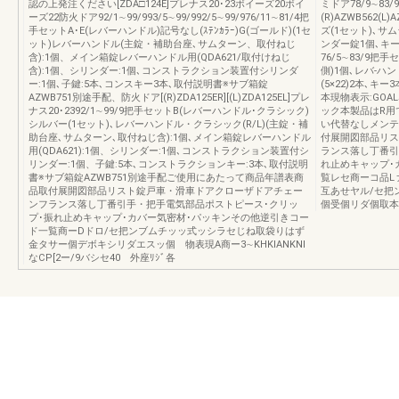
認の上発注ください[ZDA□124E]プレナス20･23ボイーズ20ボイ
ミドア78/9∼8
ーズ22防火ドア92/1∼99/993/5∼99/992/5∼99/976/11∼81/4把
(R)AZWB562(
手セットA･E(レバーハンドル)記号なし(ｽﾃﾝｶﾗｰ)G(ゴールド)(1セ
ズ(1セット)､サ
ット)レバーハンドル(主錠・補助台座､サムターン、取付ねじ
ンダー錠1個､キー
含):1個、メイン箱錠レバーハンドル用(QDA621/取付けねじ
76/5∼83/9把
含):1個、シリンダー:1個､コンストラクション装置付シリンダ
側)1個､レバ-ハ
ー:1個､子鍵:5本､コンスキー3本､取付説明書※サブ箱錠
(5×22)2本､
AZWB751別途手配、防火ドア[(R)ZDA125ER][(L)ZDA125EL]プレ
本現物表示:GOAL
ナス20･2392/1∼99/9把手セットB(レバーハンドル･クラシック)
ック本製品はR用
シルバー(1セット)､レバーハンドル・クラシック(R/L)(主錠・補
い代替なしメンテ
助台座､サムターン､取付ねじ含):1個､メイン箱錠レバーハンドル
付展開図部品リス
用(QDA621):1個、シリンダー:1個､コンストラクション装置付シ
ランス落し丁番引
リンダー:1個、子鍵:5本､コンストラクションキー:3本､取付説明
れ止めキャップ･
書※サブ箱錠AZWB751別途手配ご使用にあたって商品年譜表商
覧レセ商ーコ品Lァ
品取付展開図部品リスト錠戸車・滑車ドアクローザドアチェー
互あせヤル/セ把
ンフランス落し丁番引手・把手電気部品ポストピース･クリッ
個受個リダ個取本3
プ･振れ止めキャップ･カバー気密材･パッキンその他逆引きコー
ド一覧商ーDドロ/セ把ンブムチッッ式ッシラセじね取袋りはず
金タサー個デボキシリダエスッ個 物表現A商ー3∼KHKIANKNI
なCP[2ー/9バシセ40 外座ﾘｼﾞ各