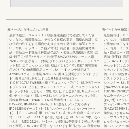
左ページから抽出された内容
右ページから抽出
最新情報は、Ｏｎｓｉｔｅ物販発注画面にて確認してくださ
最新情報は、Ｏｎ
い。なお、掲載部品は、予告なく仕様の変更、価格の改訂、及
い。なお、掲載部
び供給の終了をする場合がありますので発注時に確認くださ
び供給の終了をす
い。写真・イラスト（外観／寸法）商品名・販売期間備考商
い。写真・イラス
品・部品コード部品名称部品色記号・名称上代価格錠<玄関･店
品・部品コード部
舗･勝手口･汎用･テラスドア>把手82AZWB569クィーン木彫
店舗･勝手口･汎用･
76/8∼83/9把手セット(木彫)ブロンズ(1セット)､サムラッチユニ
[(L)ZDA126EL
ット1式､エスカッション1個､取はずしピン1本､箱錠1個現物表
手セットC(サムラ
示:AGE･TC-60適用商品コード:L3A11∼41メンテ対応終了
ッチハンドル(R/
AZWB571クィーン木彫76/8∼83/9握り玉(木彫)ブロンズ(1セッ
個､メイン箱錠サム
ト)､握り玉1個､取りはずし金具1個適用商品コー
ンストラクション
ド:D3P70,71AZWB558木彫ドアコロネット74/10∼83/9把手セッ
ションキー:3本､
トブロンズ(1セット)､サムラッチユニット1式､エスカッション1
(R)AZWZ740(
個､ラッチ1個､ねじセット2袋､取りはずし金具1個､サムターン1
1881/8∼83/9
個､デットボルト1個､キー3本､シリンダーエスカッション1個､
サムラッチハンド
現物表示:AGE･HINAK･TD-60適用商品コード:D3V∼､
(ねじ付):1セット
D4V∼KK,HINAKA※HINAKA､EH1代替なしメンテ対応終了
ファイン18:∼'9
[PC662B]ボイーズ91/4∼93/4レバーハンドルシルバー(1セッ
(B-AZWZ739
ト)､【旧：∼93/04】用 ﾚﾊﾞｰﾊﾝﾄﾞﾙ1式､室内外台座１式､ﾒｲﾝｼﾘ
換性ありませんAZ
ﾝﾀﾞｰ･ｻﾌﾞｼﾘﾝﾀﾞｰ･ｻﾑﾀｰﾝ:各1個、取付ねじD8 M5x40:2本、なべ
ットブロンズ(1
小ねじ M5Ｘ25:2本、ｷｰ5本※この部品は発売後すぐ後に把手形
ロックサムターン各
状が変更､ZDA124Eに変更になっています新旧どちらの仕様か確
個､シリンダー2個