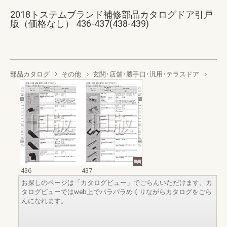
2018トステムブランド補修部品カタログドア引戸
版（価格なし） 436-437(438-439)
部品カタログ
その他
玄関･店舗･勝手口･汎用･テラスドア
436
437
お探しのページは「カタログビュー」でごらんいただけます。カ
タログビューではweb上でパラパラめくりながらカタログをごら
んになれます。