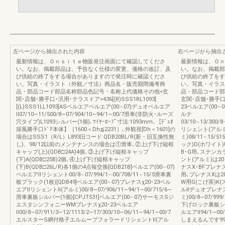
左ページから抽出された内容
右ページから抽出
最新情報は、Ｏｎｓｉｔｅ物販発注画面にて確認してくださ
最新情報は、Ｏｎ
い。なお、掲載部品は、予告なく仕様の変更、価格の改訂、及
い。なお、掲載部
び供給の終了をする場合がありますので発注時に確認くださ
び供給の終了をす
い。写真・イラスト（外観／寸法）商品名・販売期間備考商
い。写真・イラス
品・部品コード部品名称部品色記号・名称上代価格その他<玄
品・部品コード部
関･店舗･勝手口･汎用･テラスドア>436[(R)SSS1RL1093]
玄関･店舗･勝手口･
[(L)SSS1LL1093]ASベルエアベルエア(00∼07)デュオベルエア
23ベルエア(00∼
Ⅱ07/10∼11/500/8∼07/904/10∼94/1∼00/7滑車(非防火･ルーズ
ルテ
穴タイプ)L1093シルバー(1個)､ﾜｲﾔｰﾛｰﾌﾟ寸法:1093mm､【ﾃﾞｭｵ
03/10∼13/300/8
採風勝手口ﾄﾞｱ本体】［1600＜Dh≦2231］､外観視[Dh＜1601]の
リシェント(アルミ
場合はSSS1（R/L）L893旧コード:QDB20BL/R(新・旧互換性無
ミ)08/11∼15/
し)、98/12以前のメンテナンスの場合は①滑車､②上げ下げ縦框
ック)D(ホワイト
キャップ(上)(QDB□24A)4個､③上げ下げ縦框キャップ
B･G用､ステンカ
(下)A(QDB□25B)2個､④上げ下げ縦框キャップ
ント(アルミ)は2
(下)B(QDB□26L/R)各1個の4点毎交換[QDB21B]ベルエア(00∼07)
ナスX･BFプレナス
ベルエアⅡリシェント00/8∼07/994/1∼00/708/11∼15/5滑車裏
用､プレナスXは2
板ブラック(1枚)[QDB49]ベルエア(00∼07)プレナスχ20･23ベル
W用G(こげ茶)K(
エアⅡリシェントⅡ(アルミ)00/8∼07/906/11∼94/1∼00/715/6∼
ルⅡデュオプレナス
滑車裏板シルバー(1個)[CPJT531]ベルエア(00∼07)サーモスSジ
ミ)00/8∼07/999
エスタシンフォニーWMプレナスχ20･23ベルエア
下げロック裏板シルバ
Ⅱ00/8∼07/911/3∼12/1113/2∼17/303/10∼06/11∼94/1∼00/7
ルエアⅡ94/1∼00
エルスターS網付格子エルムーブフォラードリシェントⅡ(アル
しまえるんです99