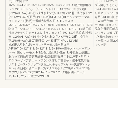
ミ)CZ玄関ドア
ット)､上枠アン
16/5∼09/4∼13/306/11∼13/315/6∼09/9∼13/1TS網戸網押棒ブ
プ:2個しまえるん
ラック(1メートル)､【リシェント】PG･SG寸法公式:[中桟無
99/4∼00/10
し:2*(AH+AW)-466][中桟付き上:2*(AH+AW)-2123][中桟付き下:2*
り止めブラシ:10
(AH+AW)-2507][勝手口:L=4334][CPJT531]BFエルミナサーマル
き用[JRP885]
リシェントⅡ(断熱)一番町光悦防火戸FG-Eジエスタ
トW60用色無(1
96/10∼05/895/4∼99/915/6∼88/8∼05/883/3∼05/813/12∼17/3
ー:8個しまえる
防火戸リシェントⅡリシェント3(アルミ)16/4∼17/10∼TS網戸網
品取付展開図部品
押棒ブラック(1メートル)､【リシェント】PG･SG寸法公式:[中桟
ンフランス落し丁
無し:2*(AH+AW)-466][中桟付き上:2*(AH+AW)-2123][中桟付き
プ･振れ止めキャ
下:2*(AH+AW)-2507][勝手口:L=4334][(R)NPJU124AR]
ド一覧マ:ル障エ/
[(L)NPJU124AL]サーモスHサーモスSA4防火戸
キッき開
A4F10/10∼12/1111/3∼12/1118/6∼18/6∼障子ストッパーアン
バー(1個)､[サーモスH/S全色共通]､R:外観右､L:外観左ご使用に
あたって商品年譜表商品取付展開図部品リスト錠戸車・滑車ド
アクローザドアチェーンフランス落し丁番引手・把手電気部品
ポストピース･クリップ･振れ止めキャップ･カバー気密材･パッ
キンその他逆引きコード一覧エナエルシル////裏滑バルPC53モ
スフWナレ22･0エア/0/11//31∼7/031/10タ格付網ムエール
ア/1∼1ッブメ･G寸法*2W*H+3