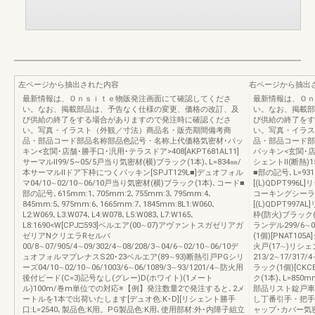
左ページから抽出された内容
右ページから抽出
最新情報は、Ｏｎｓｉｔｅ物販発注画面にて確認してくださ
最新情報は、Ｏｎ
い。なお、掲載部品は、予告なく仕様の変更、価格の改訂、及
い。なお、掲載部
び供給の終了をする場合がありますので発注時に確認くださ
び供給の終了をす
い。写真・イラスト（外観／寸法）商品名・販売期間備考商
い。写真・イラス
品・部品コード部品名称部品色記号・名称上代価格気密材･パッ
品・部品コード部
キン<玄関･店舗･勝手口･汎用･テラスドア>408[AKPT681AL11]
パッキン<玄関･店舗
サーマルⅡ99/5∼05/5戸当り気密材(横)ブラック(1本)､L=834㎜/
シェントⅡ(断熱)1
本サーマルⅡドア下枠につくパッキン[SPJT129L■]デュオフォル
■部の記号､L=931m
マ04/10∼02/10∼06/10戸当り気密材(横)ブラック(1本)､コード■
[(L)QDPT996
部の記号､615mm:1､705mm:2､755mm:3､795mm:4､
コーキングシーラー上
845mm:5､975mm:6､1665mm:7､1845mm:8L1:W060､
[(L)QDPT99
L2:W069､L3:W074､L4:W078､L5:W083､L7:W165､
枠(防火)ブラック(1個
L8:1690<W[CPJ□593]ベルエア(00∼07)アヴァントスガゼリアガ
ランデル299/6
ゼリアNクリエラRセルバ
(1個)[PNAT10
00/8∼07/905/4∼09/302/4∼08/208/3∼04/6∼02/10∼06/10デ
火戸(17∼)リシ
ュオフォルマプレナスS20･23ベルエア(89∼93)断熱引戸PGシリ
213/2∼17/317
ーズ04/10∼02/10∼06/1003/6∼06/1089/3∼93/1201/4∼防火用
ラック(1個)[CK
後付ビード(C=3)記号なし(グレー)D(ホワイト)(1メート
ク(1本)､L=8
ル)100m/巻m単位での対応※【例】発注数量2で発注すると､2メ
部品リスト錠戸車
ートルを1本で出荷いたします[デュオ色:K･D][リシェント勝手
し丁番引手・把手
口:L=2540､製品色:K用。PG製品色:K用､使用部材:外･内障子組立
ャップ･カバー気