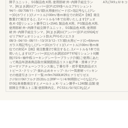
障子ユニット。SG製品色:K用､使用部材:外･内障子組立ラン
A7L(7A9ェⅡ/
マ。]R(まき調)U(アンバー)[CPJ□593]ベルエアⅡリシェント
94/1∼00/708/11∼15/5防火用後付ビード(C=3)記号なし(グレ
ー)D(ホワイト)(1メートル)100m/巻m単位での対応※【例】発注
数量2で発注すると､2メートルを1本で出荷いたします[デュオ
色:K･D][リシェント勝手口:L=2540､製品色:K用。PG製品色:K用､
使用部材:外･内障子組立障子ユニット。SG製品色:K用､使用部
材:外･内障子組立ランマ。]R(まき調)U(アンバー)[CPJ□592A]ガ
ゼリアNデュオリシェント防火戸FG-Eジエスタ
08/3∼04/10∼08/11∼13/313/12∼17/3防火用ビード(C=4)6mm
ガラス用記号なし(グレー)D(ホワイト)(1メートル)100m/巻m単
位での対応※【例】発注数量2で発注すると､2メートルを1本で出
荷いたしますU(アンバー)E(ひのき調)[QDPT976]リシェントⅡ(断
熱)15/6∼袖中桟コーキングシーラーブラック(1個)ご使用にあた
って商品年譜表商品取付展開図部品リスト錠戸車・滑車ドアク
ローザドアチェーンフランス落し丁番引手・把手電気部品ポス
トピース･クリップ･振れ止めキャップ･カバー気密材･パッキン
その他逆引きコード一覧:m9m7600LW29エァリゼリゼエ
ク//0////061フルナ2S20ルエ(89Pーリ/4/80用防ビーCな記グレ
010位単発数発注すとメールトュ:K･リェン勝手=:L240製:品製:使
部障立子障ユトニ製:使部障内立。PC53エ/0//5(C3な記メ