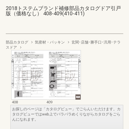
2018トステムブランド補修部品カタログドア引戸
版（価格なし） 408-409(410-411)
部品カタログ
気密材・パッキン
玄関･店舗･勝手口･汎用･テラ
スドア
408
409
お探しのページは「カタログビュー」でごらんいただけます。カ
タログビューではweb上でパラパラめくりながらカタログをごら
んになれます。