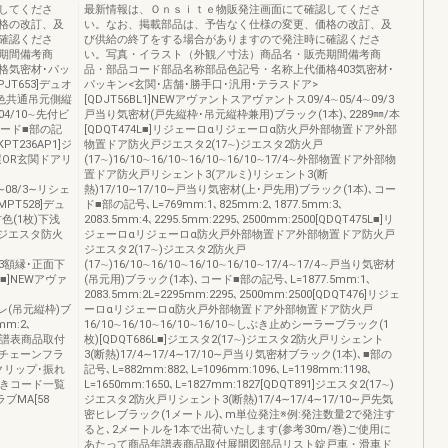
してくださ
最新情報は、Ｏｎｓｉｔｅ物販発注画面にて確認してくださ
格の改訂、及
い。なお、掲載部品は、予告なく仕様の変更、価格の改訂、及
確認くださ
び供給の終了をする場合がありますので発注時に確認くださ
期間備考商
い。写真・イラスト（外観／寸法）商品名・販売期間備考商
格気密材･パッ
品・部品コード部品名称部品色記号・名称上代価格403気密材･
JT653]デュオ
パッキン<玄関･店舗･勝手口･汎用･テラスドア>
全色共通吊元側縦
[QDJT56BL1]NEWアヴァントスアヴァントス09/4∼05/4∼09/3
4/10∼先付ビ
戸当り気密材(戸先縦枠･吊元縦枠兼用)ブラック(1本)､2289㎜/本
コード■部の記
[QDQT474L■]リジェーロαリジェーロα防火戸外部物置ドア外部
KPT236AP1]ジ
物置ドア防火戸ジエスタ2(17∼)ジエスタ2防火戸
選OR玄関ドアリ
(17∼)16/10∼16/10∼16/10∼16/10∼17/4∼外部物置ドア外部物
置ドア防火戸リシェント3(アルミ)リシェント3(断
/6∼08/3∼リシェ
熱)17/10∼17/10∼戸当り気密材(上･戸先用)ブラック(1本)､コー
PT528]デュ
ド■部の記号､L=769mm:1､825mm:2､1877.5mm:3､
色(1枚)下浅
2083.5mm:4､2295.5mm:2295､2500mm:2500[QDQT475L■]リ
-Eジエスタ防火
ジェーロαリジェーロα防火戸外部物置ドア外部物置ドア防火戸
ジエスタ2(17∼)ジエスタ2防火戸
13/3額縁･正面下
(17∼)16/10∼16/10∼16/10∼16/10∼17/4∼17/4∼戸当り気密材
L■]NEWアヴァ
(吊元用)ブラック(1本)､コード■部の記号､L=1877.5mm:1､
2083.5mm:2L=2295mm:2295､2500mm:2500[QDQT476]リジェ
りヒレ(吊元縦枠)ブ
ーロαリジェーロα防火戸外部物置ドア外部物置ドア防火戸
mm:2､
16/10∼16/10∼16/10∼16/10∼しぶき止めシーラーブラック(1
品年譜表商品取付
枚)[QDQT686L■]ジエスタ2(17∼)ジエスタ2防火戸リシェント
チェーンフラ
3(断熱)17/4∼17/4∼17/10∼戸当り気密材ブラック(1本)､■部の
クリップ･振れ
記号､L=882mm:882､L=1096mm:1096､L=1198mm:1198､
引きコード一覧
L=1650mm:1650､L=1827mm:1827[QDQT891]ジエスタ2(17∼)
ブMA[58
ジエスタ2防火戸リシェント3(断熱)17/4∼17/4∼17/10∼戸先気
密ヒレブラック(1メートル)､m単位発注※例:発注数量2で発注す
ると､2メートルを1本で出荷いたします(参考30m/巻)ご使用に
あたって商品年譜表商品取付展開図部品リスト錠戸車・滑車ド