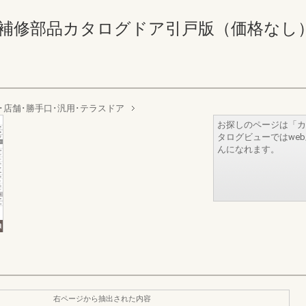
修部品カタログドア引戸版（価格なし） 402-4
･店舗･勝手口･汎用･テラスドア
お探しのページは「カ
タログビューではwe
んになれます。
右ページから抽出された内容