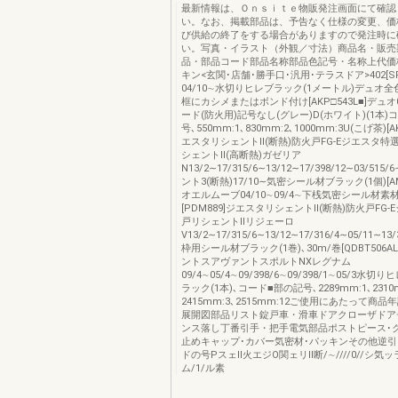
最新情報は、Ｏｎｓｉｔｅ物販発注画面にて確認
い。なお、掲載部品は、予告なく仕様の変更、価
び供給の終了をする場合がありますので発注時に
い。写真・イラスト（外観／寸法）商品名・販売
品・部品コード部品名称部品色記号・名称上代価
キン<玄関･店舗･勝手口･汎用･テラスドア>402[SP
04/10∼水切りヒレブラック(1メートル)デュオ
框にカシメまたはボンド付け[AKP□543L■]デュオ0
ード(防火用)記号なし(グレー)D(ホワイト)(1本)
号､550mm:1､830mm:2､1000mm:3U(こげ茶)[A
エスタリシェントⅡ(断熱)防火戸FG-Eジエスタ特
シェントⅡ(高断熱)ガゼリア
N13/2∼17/315/6∼13/12∼17/398/12∼03/515
ント3(断熱)17/10∼気密シール材ブラック(1個)[AM
オエルムーブ04/10∼09/4∼下桟気密シール材素材
[PDM889]ジエスタリシェントⅡ(断熱)防火戸FG
戸リシェントⅡリジェーロ
V13/2∼17/315/6∼13/12∼17/316/4∼05/11∼
枠用シール材ブラック(1巻)､30m/巻[QDBT506A
ントスアヴァントスポルトNXレグナム
09/4∼05/4∼09/398/6∼09/398/1∼05/3水切
ラック(1本)､コード■部の記号､2289mm:1､2310
2415mm:3､2515mm:12ご使用にあたって商
展開図部品リスト錠戸車・滑車ドアクローザドア
ンス落し丁番引手・把手電気部品ポストピース･
止めキャップ･カバー気密材･パッキンその他逆
ドの号PスェⅡ火エジO関ェリⅡ断/∼////0//シ気ッラ
ム/1/ル素