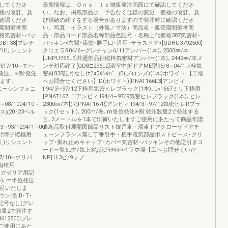
してくださ
最新情報は、Ｏｎｓｉｔｅ物販発注画面にて確認してくださ
格の改訂、及
い。なお、掲載部品は、予告なく仕様の変更、価格の改訂、及
確認くださ
び供給の終了をする場合がありますので発注時に確認くださ
期間備考商
い。写真・イラスト（外観／寸法）商品名・販売期間備考商
格気密材･パッ
品・部品コード部品名称部品色記号・名称上代価格387気密材･
BT38]プレナ
パッキン<玄関･店舗･勝手口･汎用･テラスドア>[QDHU3792500]
エアⅡリシェント
クリエラR04/6∼グレチャン6/11アンバー(1本)､2500㎜/本
[JNPU765L3]共通部品袖縦枠気密材アンバー(1本)､2442㎜/本メ
5/517/10∼モヘ
ンテ対応終了[QDB□296L2]浴室中折ドアME型95/8∼04/1上枠気
位発注。※例:発注
密材838記号なし(ﾅﾁｭﾗﾙｼﾙﾊﾞｰ)B(ブロンズ)(1本)ホワイト:【工場
します。
へお問合せください】D(ホワイト)[PNAT166L3]アンビィ
フォニーシンフォニ
Ⅱ94/3∼97/12下枠用気密ヒレブラック(1本)､L=1667ミリ下枠用
[PNAT167L1]アンビィⅡ94/4∼97/9気密ヒレブラック(1本)､ヒレ
2∼08/1004/10∼
2300㎜/本[(R)PNAT167R]アンビィⅡ94/3∼97/12気密ヒレRブラ
スχ20･23ベル
ック(1セット)､200m/巻､m単位発注※例:発注数量2で発注する
と､2メートルを1本で出荷いたしますご使用にあたって商品年譜
/3∼93/1294/1∼00/7
表商品取付展開図部品リスト錠戸車・滑車ドアクローザドアチ
下げ障子縦框用
ェーンフランス落し丁番引手・把手電気部品ポストピース･クリ
ミ)リシェント
ップ･振れ止めキャップ･カバー気密材･パッキンその他逆引きコ
ード一覧6L中/気上3な記ﾅﾗﾁﾙﾙﾊイワホ場【工へお問せくいだ
∼17/10∼ポリパ
NP[1L3ビ/9ッブ
子縦框用
用)※ガゼリア用記
ル)､m単位発注
出荷いたしま
ン[色:B･T･
ヘア記号なし(グレ
注数量2で発注す
12500]プレ
/本ご使用にあた