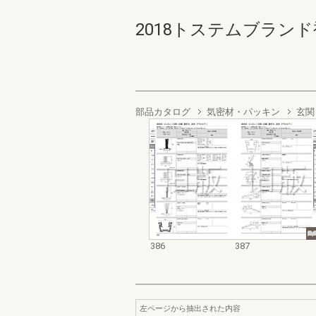
2018トステムブランド補
部品カタログ
気密材・パッキン
玄関
386
387
左ページから抽出された内容