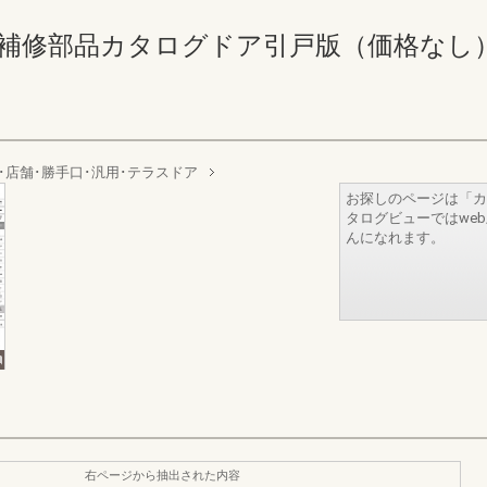
修部品カタログドア引戸版（価格なし） 386-3
･店舗･勝手口･汎用･テラスドア
お探しのページは「カ
タログビューではwe
んになれます。
右ページから抽出された内容