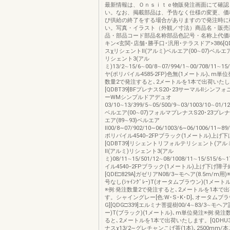
最新情報は、Ｏｎｓｉｔｅ物販発注画面にて確認
い。なお、掲載部品は、予告なく仕様の変更、価
び供給の終了をする場合がありますので発注時に
い。写真・イラスト（外観／寸法）商品名・販売
品・部品コード部品名称部品色記号・名称上代価
キン<玄関･店舗･勝手口･汎用･テラスドア>386[QD
スχリシェントⅡ(アルミ)ベルエア(00∼07)ベル
リシェント3(アル
ミ)13/2∼15/6∼00/8∼07/994/1∼00/708/11∼1
ヤ(ポリパイル4585-2FP)色無(1メートル)､m単
数量2で発注すると､2メートルを1本で出荷いた
[QDBT39]BFプレナスS20･23サーマルⅡシン
ーWMシンプルドアデュオ
03/10∼13/399/5∼05/500/9∼03/1003/10∼01/1
ベルエア(00∼07)フォルマプレナスS20･23プレナ
エア(89∼93)ベルエア
Ⅱ00/8∼07/902/10∼06/1003/6∼06/1006/11∼89
ポリパイル4540−2FPブラック(1メートル)上げ
[QDBT39]リシェントリフォルテリシェント(アル
Ⅱ(アルミ)リシェント3(アル
ミ)08/11∼15/501/12∼08/1008/11∼15/515/6
イル4540−2FPブラック(1メートル)上げ下げ障
[QDE□829A]ガゼリアN08/3∼モヘア(8.5m/m
号なし(ｼｬｲﾝｸﾞﾚｰ)T(オータムブラウン)(1メート
※例:発注数量2で発注すると､2メートルを1本で
す。シャイングレー[色:W･S･K･D]､オータムブラウ
G][QDG□339]エルミナ菩提樹00/4∼83/3∼モ
ー)T(ブラック)(1メートル)､m単位発注※例:発
ると､2メートルを1本で出荷いたします。[QDHU36
ナスχ13/2∼グレチャンこげ茶(1本)､2500mm